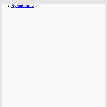
Fortsæt
Nyhedsbrev
til
indhold