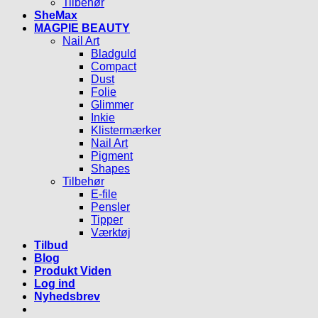
Tilbehør
SheMax
MAGPIE BEAUTY
Nail Art
Bladguld
Compact
Dust
Folie
Glimmer
Inkie
Klistermærker
Nail Art
Pigment
Shapes
Tilbehør
E-file
Pensler
Tipper
Værktøj
Tilbud
Blog
Produkt Viden
Log ind
Nyhedsbrev