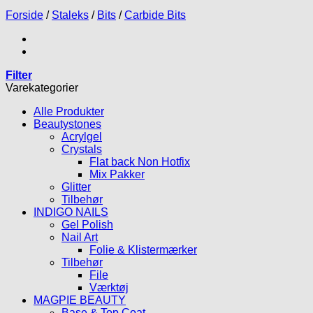
Forside
/
Staleks
/
Bits
/
Carbide Bits
Filter
Varekategorier
Alle Produkter
Beautystones
Acrylgel
Crystals
Flat back Non Hotfix
Mix Pakker
Glitter
Tilbehør
INDIGO NAILS
Gel Polish
Nail Art
Folie & Klistermærker
Tilbehør
File
Værktøj
MAGPIE BEAUTY
Base & Top Coat