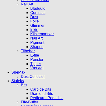
Nail Art
Bladguld
Compact
Dust
Folie
Glimmer
Inkie
Klistermærker
Nail Art
Pigment
Shapes
Tilbehør
E-file
Pensler
Tipper
Værktøj
SheMax
Dust Collector
Staleks
Bits
Carbide Bits
Diamond Bits
Pedicure- Pododisc
File/Buffer