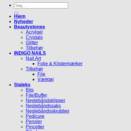
Søg
efter:
Hjem
Nyheder
Beautystones
Acrylgel
Crystals
Glitter
Tilbehør
INDIGO NAILS
Nail Art
Folie & Klistermærker
Tilbehør
File
Værktøj
Staleks
Bits
File/Buffer
Neglebåndsklipper
Neglebåndssaks
Neglebåndsskrubber
Pedicure
Pensler
Pincetter