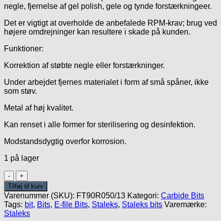
negle, fjernelse af gel polish, gele og tynde forstærkningeer.
Det er vigtigt at overholde de anbefalede RPM-krav; brug ved
højere omdrejninger kan resultere i skade på kunden.
Funktioner:
Korrektion af støbte negle eller forstærkninger.
Under arbejdet fjernes materialet i form af små spåner, ikke
som støv.
Metal af høj kvalitet.
Kan renset i alle former for sterilisering og desinfektion.
Modstandsdygtig overfor korrosion.
1 på lager
Carbide
Red
Tilføj til kurv
5mm/13mm
Varenummer (SKU):
FT90R050/13
Kategori:
Carbide Bits
-
Tags:
bit
,
Bits
,
E-file Bits
,
Staleks
,
Staleks bits
Varemærke:
Corn
Staleks
antal