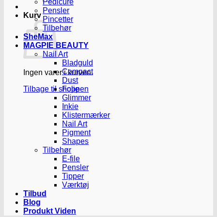
Pedicure
Pensler
Kurv
Pincetter
Tilbehør
SheMax
MAGPIE BEAUTY
Nail Art
Bladguld
Compact
Ingen varer i kurven.
Dust
Tilbage til shoppen
Folie
Glimmer
Inkie
Klistermærker
Nail Art
Pigment
Shapes
Tilbehør
E-file
Pensler
Tipper
Værktøj
Tilbud
Blog
Produkt Viden