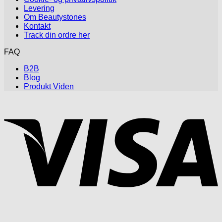
Levering
Om Beautystones
Kontakt
Track din ordre her
FAQ
B2B
Blog
Produkt Viden
V
P