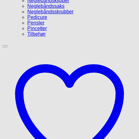
Neglebåndsklipper
Neglebåndssaks
Neglebåndsskrubber
Pedicure
Pensler
Pincetter
Tilbehør