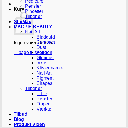
Pedicure
Pensler
Kurv
Pincetter
Tilbehør
SheMax
MAGPIE BEAUTY
Nail Art
Bladguld
Compact
Ingen varer i kurven.
Dust
Tilbage til shoppen
Folie
Glimmer
Inkie
Klistermærker
Nail Art
Pigment
Shapes
Tilbehør
E-file
Pensler
Tipper
Værktøj
Tilbud
Blog
Produkt Viden