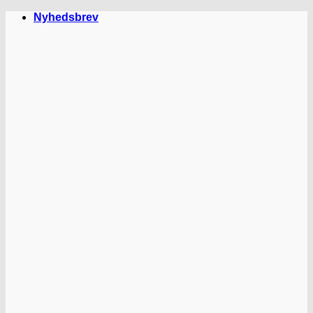
Fortsæt
Nyhedsbrev
til
indhold