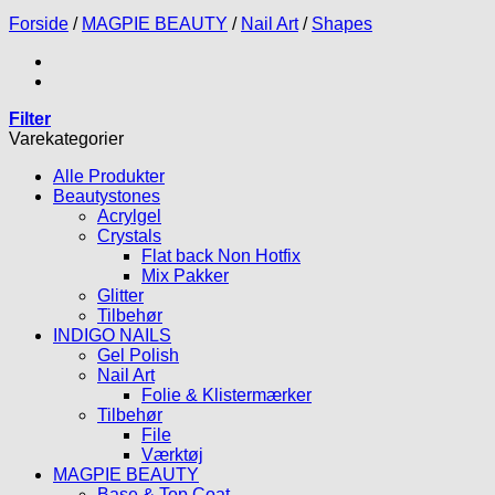
Forside
/
MAGPIE BEAUTY
/
Nail Art
/
Shapes
Filter
Varekategorier
Alle Produkter
Beautystones
Acrylgel
Crystals
Flat back Non Hotfix
Mix Pakker
Glitter
Tilbehør
INDIGO NAILS
Gel Polish
Nail Art
Folie & Klistermærker
Tilbehør
File
Værktøj
MAGPIE BEAUTY
Base & Top Coat