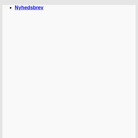
Fortsæt
Nyhedsbrev
til
indhold