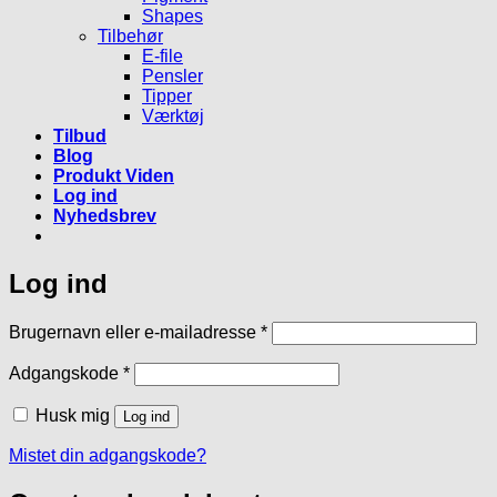
Shapes
Tilbehør
E-file
Pensler
Tipper
Værktøj
Tilbud
Blog
Produkt Viden
Log ind
Nyhedsbrev
Log ind
Påkrævet
Brugernavn eller e-mailadresse
*
Påkrævet
Adgangskode
*
Husk mig
Log ind
Mistet din adgangskode?