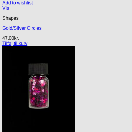
Add to wishlist
Vis
Shapes
Gold/Silver Circles
47.00
kr.
Tilføj til kurv