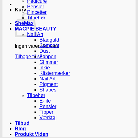
Pedicure
Pensler
Kurv
Pincetter
Tilbehør
SheMax
MAGPIE BEAUTY
Nail Art
Bladguld
Compact
Ingen varer i kurven.
Dust
Tilbage til shoppen
Folie
Glimmer
Inkie
Klistermærker
Nail Art
Pigment
Shapes
Tilbehør
E-file
Pensler
Tipper
Værktøj
Tilbud
Blog
Produkt Viden