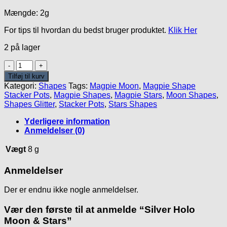
Mængde: 2g
For tips til hvordan du bedst bruger produktet.
Klik Her
2 på lager
Silver
Holo
Tilføj til kurv
Moon
Kategori:
Shapes
Tags:
Magpie Moon
,
Magpie Shape
&
Stacker Pots
,
Magpie Shapes
,
Magpie Stars
,
Moon Shapes
,
Stars
Shapes Glitter
,
Stacker Pots
,
Stars Shapes
antal
Yderligere information
Anmeldelser (0)
Vægt
8 g
Anmeldelser
Der er endnu ikke nogle anmeldelser.
Vær den første til at anmelde “Silver Holo
Moon & Stars”