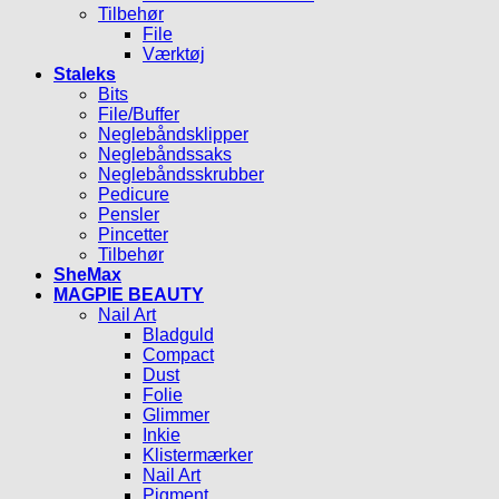
Tilbehør
File
Værktøj
Staleks
Bits
File/Buffer
Neglebåndsklipper
Neglebåndssaks
Neglebåndsskrubber
Pedicure
Pensler
Pincetter
Tilbehør
SheMax
MAGPIE BEAUTY
Nail Art
Bladguld
Compact
Dust
Folie
Glimmer
Inkie
Klistermærker
Nail Art
Pigment