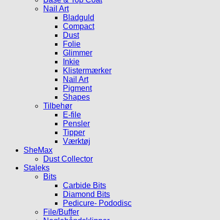
Nail Art
Bladguld
Compact
Dust
Folie
Glimmer
Inkie
Klistermærker
Nail Art
Pigment
Shapes
Tilbehør
E-file
Pensler
Tipper
Værktøj
SheMax
Dust Collector
Staleks
Bits
Carbide Bits
Diamond Bits
Pedicure- Pododisc
File/Buffer