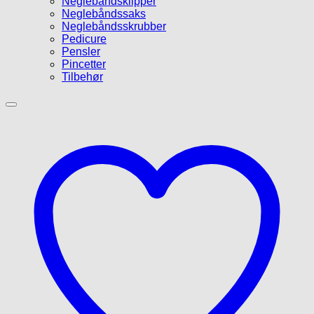
Neglebåndsklipper
Neglebåndssaks
Neglebåndsskrubber
Pedicure
Pensler
Pincetter
Tilbehør