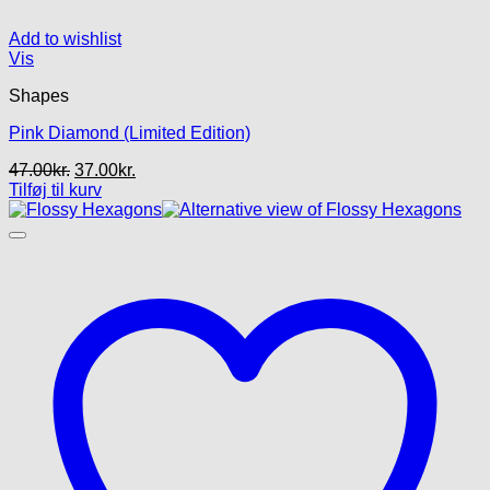
Add to wishlist
Vis
Shapes
Pink Diamond (Limited Edition)
Den
Den
47.00
kr.
37.00
kr.
oprindelige
aktuelle
Tilføj til kurv
pris
pris
var:
er:
47.00kr..
37.00kr..