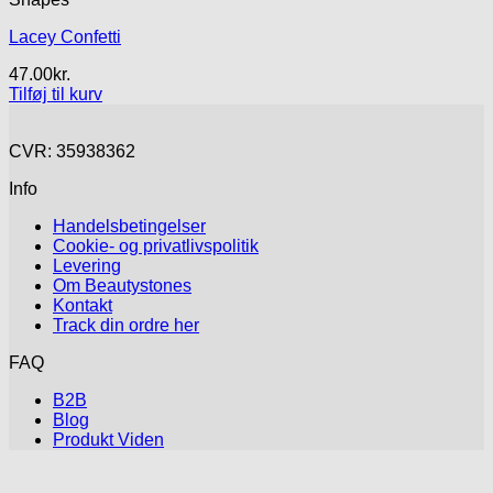
Lacey Confetti
47.00
kr.
Tilføj til kurv
CVR: 35938362
Info
Handelsbetingelser
Cookie- og privatlivspolitik
Levering
Om Beautystones
Kontakt
Track din ordre her
FAQ
B2B
Blog
Produkt Viden
V