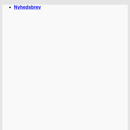
Fortsæt
Nyhedsbrev
til
indhold