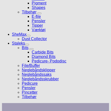
Pigment
Shapes
Tilbehør
E-file
Pensler
Tipper
Værktøj
SheMax
Dust Collector
Staleks
Bits
Carbide Bits
Diamond Bits
Pedicure- Pododisc
File/Buffer
Neglebåndsklipper
Neglebåndssaks
Neglebåndsskrubber
Pedicure
Pensler
Pincetter
Tilbehør