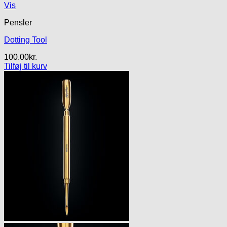
Vis
Pensler
Dotting Tool
100.00
kr.
Tilføj til kurv