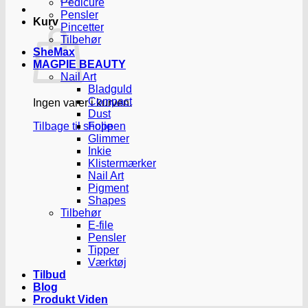
Pedicure
Pensler
Kurv
Pincetter
Tilbehør
SheMax
MAGPIE BEAUTY
Nail Art
Bladguld
Compact
Ingen varer i kurven.
Dust
Tilbage til shoppen
Folie
Glimmer
Inkie
Klistermærker
Nail Art
Pigment
Shapes
Tilbehør
E-file
Pensler
Tipper
Værktøj
Tilbud
Blog
Produkt Viden