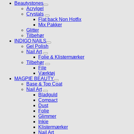
Beautystones
Acrylgel
Crystals
Flat back Non Hotfix
Mix Pakker
Glitter
Tilbehør
INDIGO NAILS
Gel Polish
Nail Art
Folie & Klistermærker
Tilbehør
File
Værktøj
MAGPIE BEAUTY
Base & Top Coat
Nail Art
Bladguld
Compact
Dust
Folie
Glimmer
Inkie
Klistermærker
Nail Art