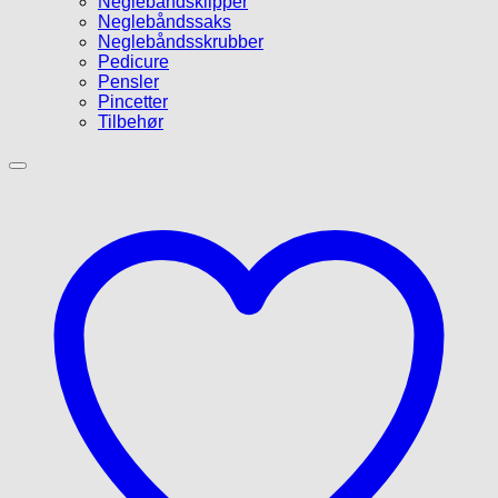
Neglebåndsklipper
Neglebåndssaks
Neglebåndsskrubber
Pedicure
Pensler
Pincetter
Tilbehør