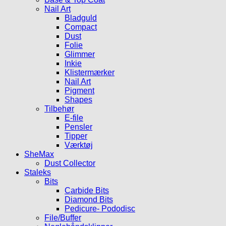
Nail Art
Bladguld
Compact
Dust
Folie
Glimmer
Inkie
Klistermærker
Nail Art
Pigment
Shapes
Tilbehør
E-file
Pensler
Tipper
Værktøj
SheMax
Dust Collector
Staleks
Bits
Carbide Bits
Diamond Bits
Pedicure- Pododisc
File/Buffer