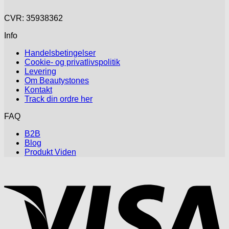
CVR: 35938362
Info
Handelsbetingelser
Cookie- og privatlivspolitik
Levering
Om Beautystones
Kontakt
Track din ordre her
FAQ
B2B
Blog
Produkt Viden
V