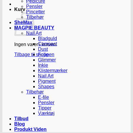
Pedicure
Pensler
Kurv
Pincetter
Tilbehør
SheMax
MAGPIE BEAUTY
Nail Art
Bladguld
Compact
Ingen varer i kurven.
Dust
Tilbage til shoppen
Folie
Glimmer
Inkie
Klistermærker
Nail Art
Pigment
Shapes
Tilbehør
E-file
Pensler
Tipper
Værktøj
Tilbud
Blog
Produkt Viden