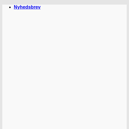
Fortsæt
Nyhedsbrev
til
indhold