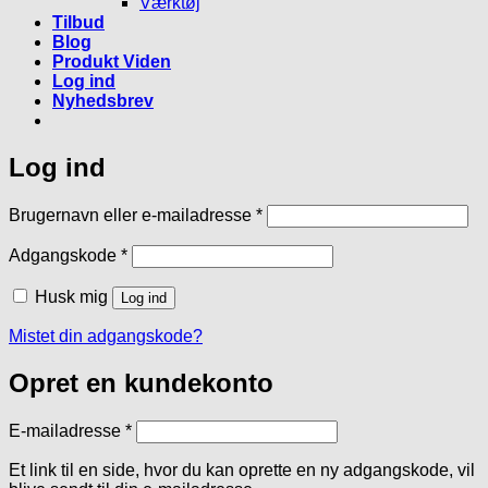
Værktøj
Tilbud
Blog
Produkt Viden
Log ind
Nyhedsbrev
Log ind
Påkrævet
Brugernavn eller e-mailadresse
*
Påkrævet
Adgangskode
*
Husk mig
Log ind
Mistet din adgangskode?
Opret en kundekonto
Påkrævet
E-mailadresse
*
Et link til en side, hvor du kan oprette en ny adgangskode, vil