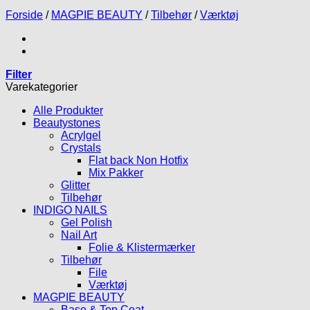
Forside
/
MAGPIE BEAUTY
/
Tilbehør
/
Værktøj
Filter
Varekategorier
Alle Produkter
Beautystones
Acrylgel
Crystals
Flat back Non Hotfix
Mix Pakker
Glitter
Tilbehør
INDIGO NAILS
Gel Polish
Nail Art
Folie & Klistermærker
Tilbehør
File
Værktøj
MAGPIE BEAUTY
Base & Top Coat