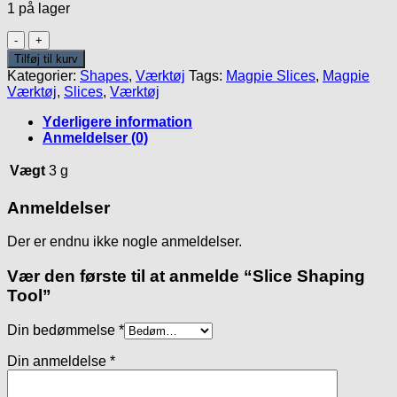
1 på lager
Slice
Shaping
Tilføj til kurv
Tool
Kategorier:
Shapes
,
Værktøj
Tags:
Magpie Slices
,
Magpie
antal
Værktøj
,
Slices
,
Værktøj
Yderligere information
Anmeldelser (0)
Vægt
3 g
Anmeldelser
Der er endnu ikke nogle anmeldelser.
Vær den første til at anmelde “Slice Shaping
Tool”
Din bedømmelse
*
Din anmeldelse
*