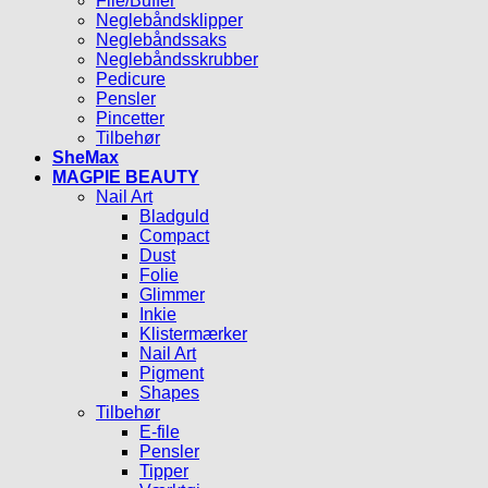
File/Buffer
Neglebåndsklipper
Neglebåndssaks
Neglebåndsskrubber
Pedicure
Pensler
Pincetter
Tilbehør
SheMax
MAGPIE BEAUTY
Nail Art
Bladguld
Compact
Dust
Folie
Glimmer
Inkie
Klistermærker
Nail Art
Pigment
Shapes
Tilbehør
E-file
Pensler
Tipper