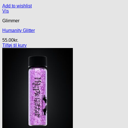
Add to wishlist
Vis
Glimmer
Humanity Glitter
55.00
kr.
Tilføj til kurv