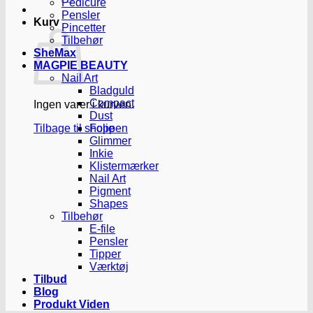
Pedicure
Pensler
Kurv
Pincetter
Tilbehør
SheMax
MAGPIE BEAUTY
Nail Art
Bladguld
Compact
Ingen varer i kurven.
Dust
Tilbage til shoppen
Folie
Glimmer
Inkie
Klistermærker
Nail Art
Pigment
Shapes
Tilbehør
E-file
Pensler
Tipper
Værktøj
Tilbud
Blog
Produkt Viden