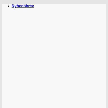
Fortsæt
Nyhedsbrev
til
indhold