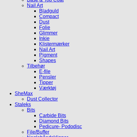
Nail Art
Bladguld
Compact
Dust
Folie
Glimmer
Inkie
Klistermærker
Nail Art
Pigment
Shapes
Tilbehør
E-file
Pensler
Tipper
Værktøj
SheMax
Dust Collector
Staleks
Bits
Carbide Bits
Diamond Bits
Pedicure- Pododisc
File/Buffer