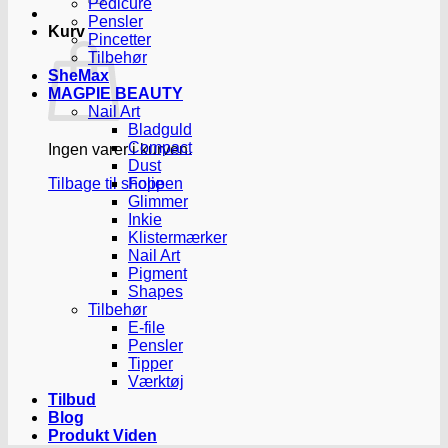
Pedicure
Pensler
Kurv
Pincetter
Tilbehør
SheMax
MAGPIE BEAUTY
Nail Art
Bladguld
Compact
Ingen varer i kurven.
Dust
Tilbage til shoppen
Folie
Glimmer
Inkie
Klistermærker
Nail Art
Pigment
Shapes
Tilbehør
E-file
Pensler
Tipper
Værktøj
Tilbud
Blog
Produkt Viden