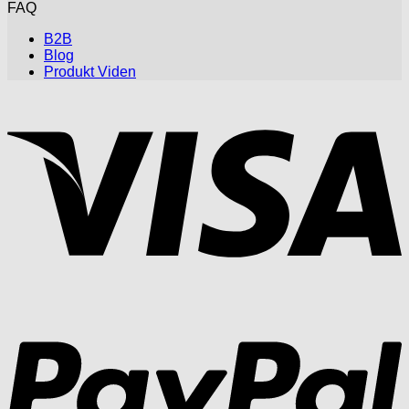
FAQ
B2B
Blog
Produkt Viden
V
P