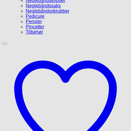
Neglebåndsklipper
Neglebåndssaks
Neglebåndsskrubber
Pedicure
Pensler
Pincetter
Tilbehør