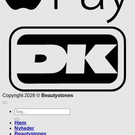
D
Copyright 2026 ©
Beautystones
Søg
efter:
Hjem
Nyheder
Beautystones