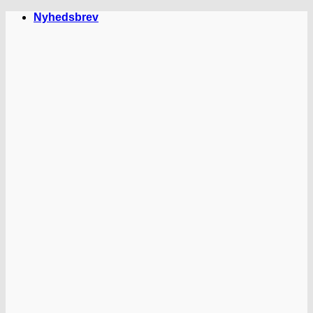
Fortsæt
Nyhedsbrev
til
indhold