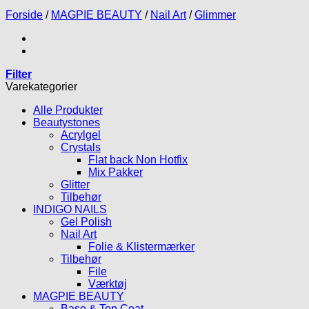
Forside
/
MAGPIE BEAUTY
/
Nail Art
/
Glimmer
Filter
Varekategorier
Alle Produkter
Beautystones
Acrylgel
Crystals
Flat back Non Hotfix
Mix Pakker
Glitter
Tilbehør
INDIGO NAILS
Gel Polish
Nail Art
Folie & Klistermærker
Tilbehør
File
Værktøj
MAGPIE BEAUTY
Base & Top Coat