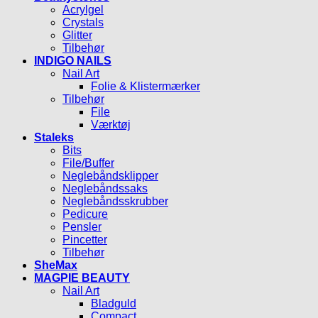
Acrylgel
Crystals
Glitter
Tilbehør
INDIGO NAILS
Nail Art
Folie & Klistermærker
Tilbehør
File
Værktøj
Staleks
Bits
File/Buffer
Neglebåndsklipper
Neglebåndssaks
Neglebåndsskrubber
Pedicure
Pensler
Pincetter
Tilbehør
SheMax
MAGPIE BEAUTY
Nail Art
Bladguld
Compact