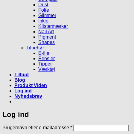
Dust
Folie
Glimmer
Inkie
Klistermærker
Nail Art
Pigment
Shapes
Tilbehør
E-file
Pensler
Tipper
Værktøj
Tilbud
Blog
Produkt Viden
Log ind
Nyhedsbrev
Log ind
Påkrævet
Brugernavn eller e-mailadresse
*