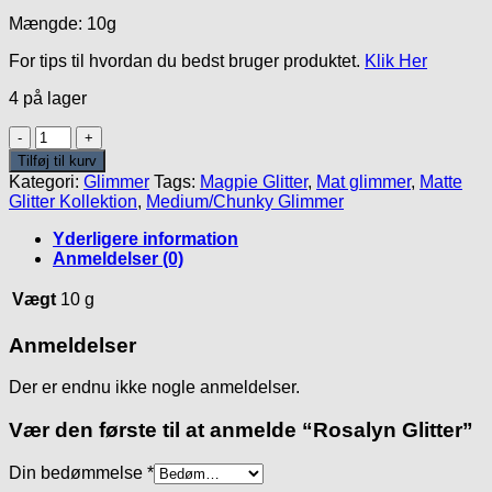
Mængde: 10g
For tips til hvordan du bedst bruger produktet.
Klik Her
4 på lager
Rosalyn
Glitter
Tilføj til kurv
antal
Kategori:
Glimmer
Tags:
Magpie Glitter
,
Mat glimmer
,
Matte
Glitter Kollektion
,
Medium/Chunky Glimmer
Yderligere information
Anmeldelser (0)
Vægt
10 g
Anmeldelser
Der er endnu ikke nogle anmeldelser.
Vær den første til at anmelde “Rosalyn Glitter”
Din bedømmelse
*