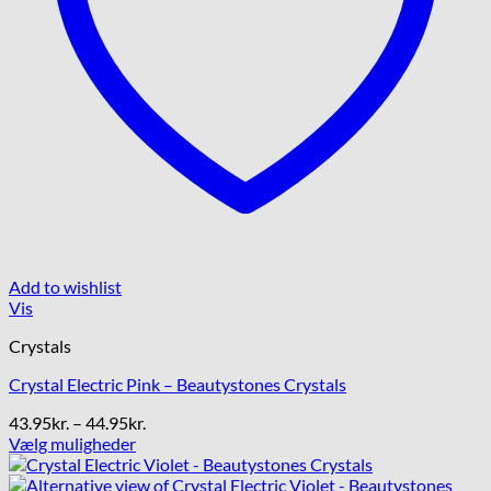
Add to wishlist
Vis
Crystals
Crystal Electric Pink – Beautystones Crystals
Prisinterval:
43.95
kr.
–
44.95
kr.
43.95kr.
Vælg muligheder
Dette
til
vare
44.95kr.