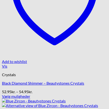
Add to wishlist
Vis
Crystals
Black Diamond Shimmer – Beautystones Crystals
Prisinterval:
52.95
kr.
–
54.95
kr.
52.95kr.
Vælg muligheder
Dette
til
vare
54.95kr.