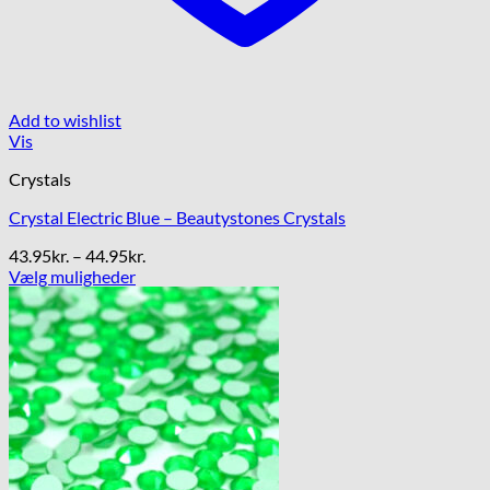
Add to wishlist
Vis
Crystals
Crystal Electric Blue – Beautystones Crystals
Prisinterval:
43.95
kr.
–
44.95
kr.
43.95kr.
Vælg muligheder
Dette
til
vare
44.95kr.
har
flere
varianter.
Mulighederne
kan
vælges
på
varesiden