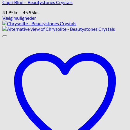
Capri Blue – Beautystones Crystals
Prisinterval:
41.95
kr.
–
45.95
kr.
41.95kr.
Vælg muligheder
Dette
til
vare
45.95kr.
har
flere
varianter.
Mulighederne
kan
vælges
på
varesiden