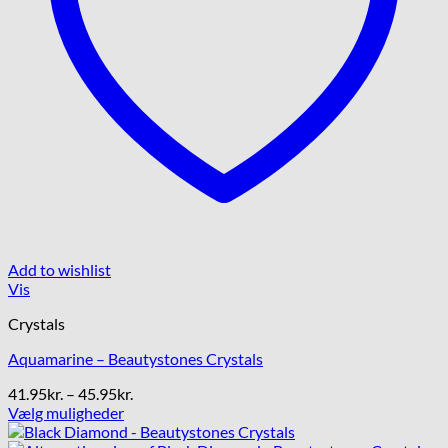
Add to wishlist
Vis
Crystals
Aquamarine – Beautystones Crystals
Prisinterval:
41.95
kr.
–
45.95
kr.
41.95kr.
Vælg muligheder
Dette
til