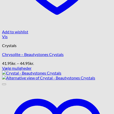
Add to wishlist
Vis
Crystals
Chrysolite – Beautystones Crystals
Prisinterval:
41.95
kr.
–
44.95
kr.
41.95kr.
Vælg muligheder
Dette
til
vare
44.95kr.
har
flere
varianter.
Mulighederne
kan
vælges
på