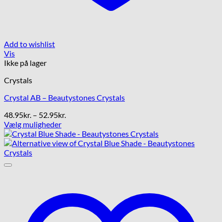
Add to wishlist
Vis
Ikke på lager
Crystals
Crystal AB – Beautystones Crystals
Prisinterval:
48.95
kr.
–
52.95
kr.
48.95kr.
Vælg muligheder
Dette
til
vare
52.95kr.
har
flere
varianter.
Mulighederne
kan
vælges
på
varesiden