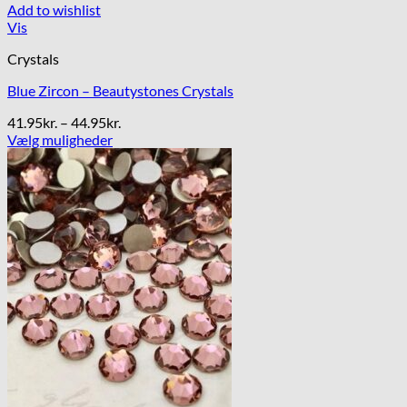
Add to wishlist
Vis
Crystals
Blue Zircon – Beautystones Crystals
Prisinterval:
41.95
kr.
–
44.95
kr.
41.95kr.
Vælg muligheder
Dette
til
vare
44.95kr.
har
flere
varianter.
Mulighederne
kan
vælges
på
varesiden