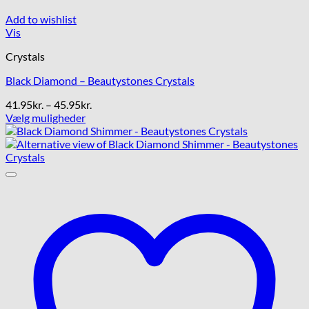
Add to wishlist
Vis
Crystals
Black Diamond – Beautystones Crystals
Prisinterval:
41.95
kr.
–
45.95
kr.
41.95kr.
Vælg muligheder
Dette
til
vare
45.95kr.
har
flere
varianter.
Mulighederne
kan
vælges
på
varesiden