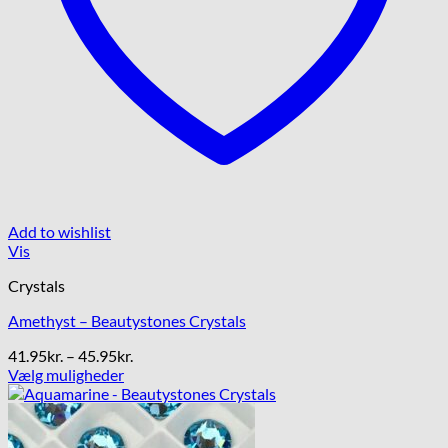
Add to wishlist
Vis
Crystals
Amethyst – Beautystones Crystals
Prisinterval:
41.95
kr.
–
45.95
kr.
41.95kr.
Vælg muligheder
Dette
til
vare
45.95kr.
har