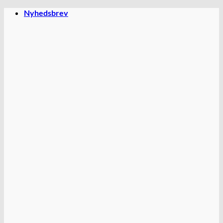
Fortsæt
Nyhedsbrev
til
indhold