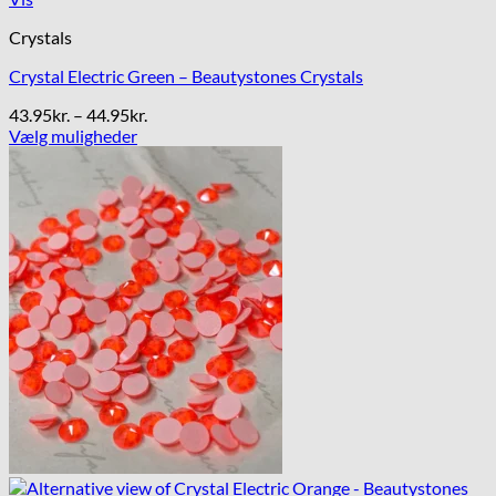
Crystals
Crystal Electric Green – Beautystones Crystals
Prisinterval:
43.95
kr.
–
44.95
kr.
43.95kr.
Vælg muligheder
Dette
til
vare
44.95kr.
har
flere
varianter.
Mulighederne
kan
vælges
på
varesiden