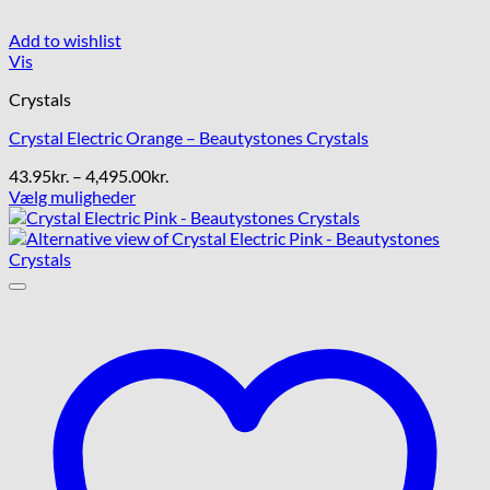
Add to wishlist
Vis
Crystals
Crystal Electric Orange – Beautystones Crystals
Prisinterval:
43.95
kr.
–
4,495.00
kr.
43.95kr.
Vælg muligheder
Dette
til
vare
4,495.00kr.
har
flere
varianter.
Mulighederne
kan
vælges
på
varesiden