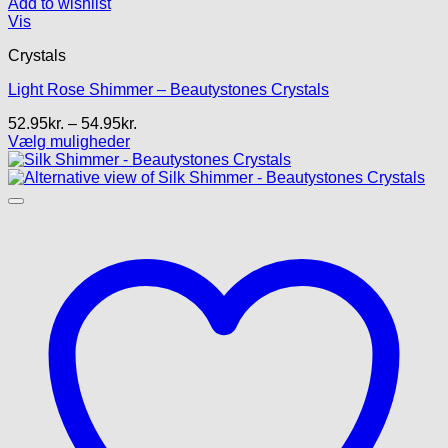
Add to wishlist
Vis
Crystals
Light Rose Shimmer – Beautystones Crystals
Prisinterval:
52.95
kr.
–
54.95
kr.
52.95kr.
Vælg muligheder
Dette
til
vare
54.95kr.
har
flere
varianter.
Mulighederne
kan
vælges
på
varesiden