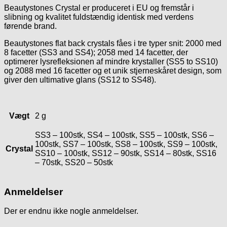
Beautystones Crystal er produceret i EU og fremstår i
slibning og kvalitet fuldstændig identisk med verdens
førende brand.
Beautystones flat back crystals fåes i tre typer snit: 2000 med
8 facetter (SS3 and SS4); 2058 med 14 facetter, der
optimerer lysrefleksionen af mindre krystaller (SS5 to SS10)
og 2088 med 16 facetter og et unik stjerneskåret design, som
giver den ultimative glans (SS12 to SS48).
Vægt
2 g
SS3 – 100stk, SS4 – 100stk, SS5 – 100stk, SS6 –
100stk, SS7 – 100stk, SS8 – 100stk, SS9 – 100stk,
Crystal
SS10 – 100stk, SS12 – 90stk, SS14 – 80stk, SS16
– 70stk, SS20 – 50stk
Anmeldelser
Der er endnu ikke nogle anmeldelser.