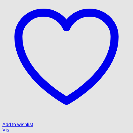
Mulighederne
kan
vælges
på
varesiden
Add to wishlist
Vis