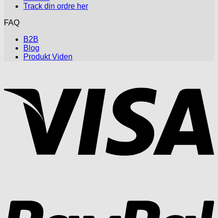
Track din ordre her
FAQ
B2B
Blog
Produkt Viden
V
P