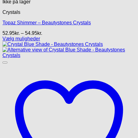
Ikke på lager
Crystals
Topaz Shimmer – Beautystones Crystals
Prisinterval:
52.95
kr.
–
54.95
kr.
52.95kr.
Vælg muligheder
Dette
til
vare
54.95kr.
har
flere
varianter.
Mulighederne
kan
vælges
på
varesiden