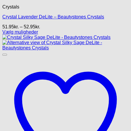
Crystals
Crystal Lavender DeLite – Beautystones Crystals
Prisinterval:
51.95
kr.
–
52.95
kr.
51.95kr.
Vælg muligheder
Dette
til
vare
52.95kr.
har
flere
varianter.
Mulighederne
kan
vælges
på
varesiden