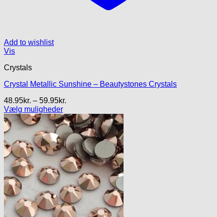
Add to wishlist
Vis
Crystals
Crystal Metallic Sunshine – Beautystones Crystals
Prisinterval:
48.95
kr.
–
59.95
kr.
48.95kr.
Vælg muligheder
Dette
til
vare
59.95kr.
har
flere
varianter.
Mulighederne
kan
vælges
på
varesiden