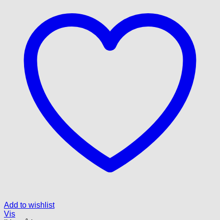
kan
vælges
på
varesiden
Add to wishlist
Vis