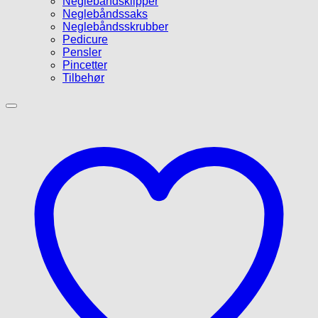
Neglebåndsklipper
Neglebåndssaks
Neglebåndsskrubber
Pedicure
Pensler
Pincetter
Tilbehør