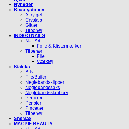
Nyheder
Beautystones
Acrylgel
Crystals
Glitter
Tilbehør
INDIGO NAILS
Nail Art
Folie & Klistermærker
Tilbehør
File
Værktøj
Staleks
Bits
File/Buffer
Neglebåndsklipper
Neglebåndssaks
Neglebåndsskrubber
Pedicure
Pensler
Pincetter
Tilbehør
SheMax
MAGPIE BEAUTY
Nail Art