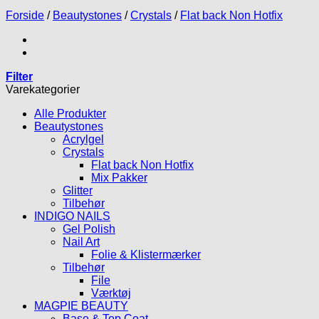
Forside
/
Beautystones
/
Crystals
/
Flat back Non Hotfix
Filter
Varekategorier
Alle Produkter
Beautystones
Acrylgel
Crystals
Flat back Non Hotfix
Mix Pakker
Glitter
Tilbehør
INDIGO NAILS
Gel Polish
Nail Art
Folie & Klistermærker
Tilbehør
File
Værktøj
MAGPIE BEAUTY
Base & Top Coat