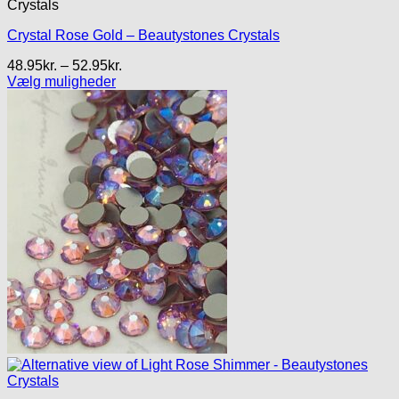
Crystals
Crystal Rose Gold – Beautystones Crystals
Prisinterval:
48.95
kr.
–
52.95
kr.
48.95kr.
Vælg muligheder
Dette
til
vare
52.95kr.
har
flere
varianter.
Mulighederne
kan
vælges
på
varesiden