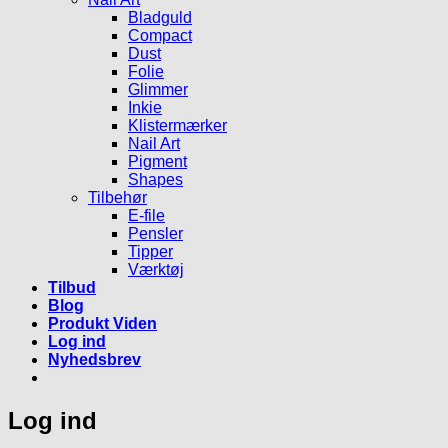
Bladguld
Compact
Dust
Folie
Glimmer
Inkie
Klistermærker
Nail Art
Pigment
Shapes
Tilbehør
E-file
Pensler
Tipper
Værktøj
Tilbud
Blog
Produkt Viden
Log ind
Nyhedsbrev
Log ind