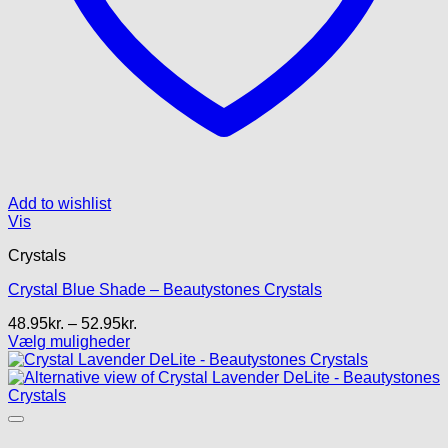
Add to wishlist
Vis
Crystals
Crystal Blue Shade – Beautystones Crystals
Prisinterval:
48.95
kr.
–
52.95
kr.
48.95kr.
Vælg muligheder
Dette
til
vare
52.95kr.
har
flere
varianter.