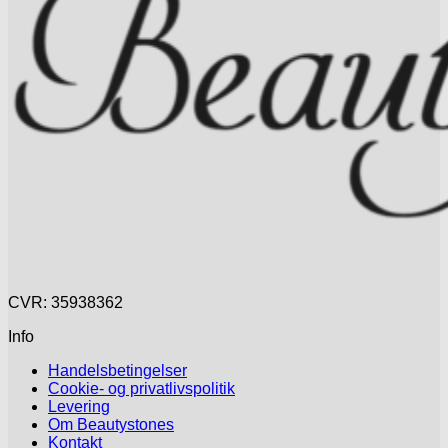
kan
vælges
på
varesiden
CVR: 35938362
Info
Handelsbetingelser
Cookie- og privatlivspolitik
Levering
Om Beautystones
Kontakt