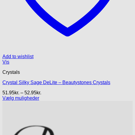
Add to wishlist
Vis
Crystals
Crystal Silky Sage DeLite – Beautystones Crystals
Prisinterval:
51.95
kr.
–
52.95
kr.
51.95kr.
Vælg muligheder
Dette
til
vare
52.95kr.
har
flere
varianter.
Mulighederne