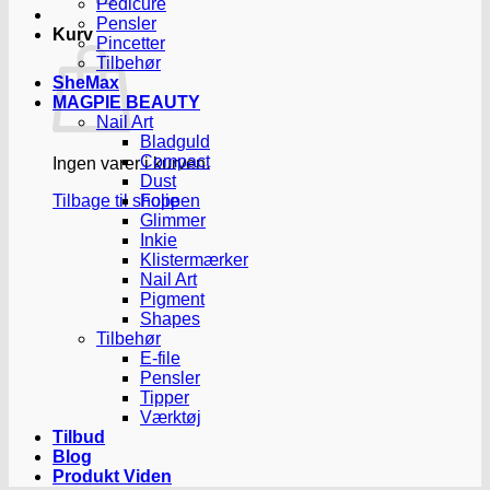
Pedicure
Pensler
Kurv
Pincetter
Tilbehør
SheMax
MAGPIE BEAUTY
Nail Art
Bladguld
Compact
Ingen varer i kurven.
Dust
Tilbage til shoppen
Folie
Glimmer
Inkie
Klistermærker
Nail Art
Pigment
Shapes
Tilbehør
E-file
Pensler
Tipper
Værktøj
Tilbud
Blog
Produkt Viden