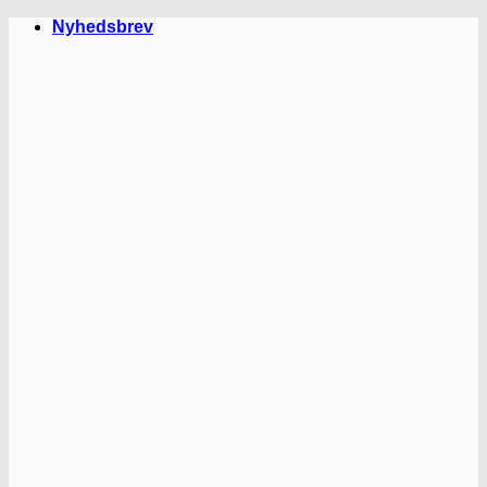
Fortsæt
Nyhedsbrev
til
indhold