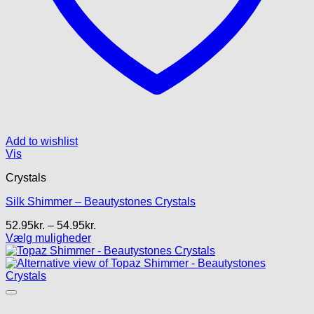
Add to wishlist
Vis
Crystals
Silk Shimmer – Beautystones Crystals
Prisinterval:
52.95
kr.
–
54.95
kr.
52.95kr.
Vælg muligheder
Dette
til
vare
54.95kr.
har
flere
varianter.
Mulighederne