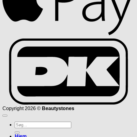
D
Copyright 2026 ©
Beautystones
Søg
efter:
Hjem