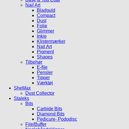
Nail Art
Bladguld
Compact
Dust
Folie
Glimmer
Inkie
Klistermærker
Nail Art
Pigment
Shapes
Tilbehør
E-file
Pensler
Tipper
Værktøj
SheMax
Dust Collector
Staleks
Bits
Carbide Bits
Diamond Bits
Pedicure- Pododisc
File/Buffer