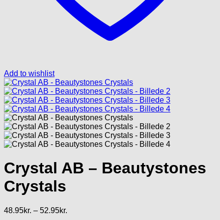
Add to wishlist
Crystal AB – Beautystones
Crystals
Prisinterval:
48.95
kr.
–
52.95
kr.
48.95kr.