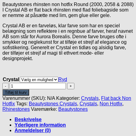
Beautystones rhinsten non hotfix Round (2000, 2058 & 2088)
til
I Crystal AB er flat back rhinsten med flad foliebagside som
52.95kr.
er nemme at påsætte med lim, gem glue eller gele.
Crystal AB er en farveløs, klar farve som har en speciel
belægning som reflektere i en regnbue af farver, heraf navnet
AB som står for Aurora Borealis. Denne farve bruges ofte i
smykker og neglekunst for at tilføje et strejf af elegance og
sofistikering. Generelt er Crystal en tidløs og alsidig farve,
der tilføjer et strejf af magi til ethvert mode- eller
designprojekt.
Crystal
Ryd
Crystal
AB
Tilføj til kurv
-
Varenummer (SKU):
N/A
Kategorier:
Crystals
,
Flat back Non
Beautystones
Hotfix
Tags:
Beautystones Crystals
,
Crystals
,
Non Hotfix
,
Crystals
Rhinestones
Varemærke:
Beautystones
antal
Beskrivelse
Yderligere information
Anmeldelser (0)