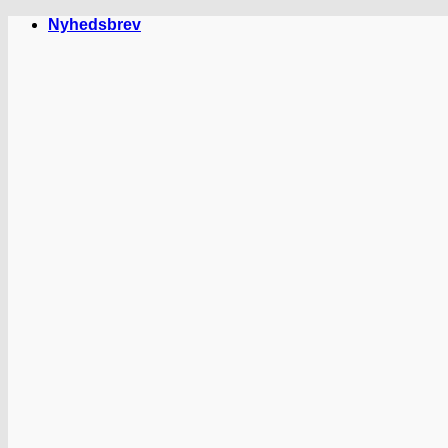
Fortsæt
Nyhedsbrev
til
indhold