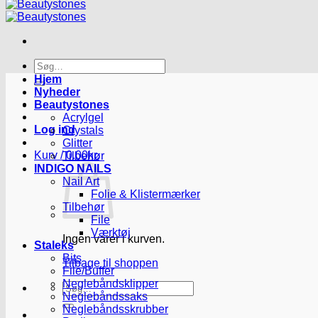
Søg
efter:
Hjem
Nyheder
Beautystones
Acrylgel
Log ind
Crystals
Glitter
Kurv /
0.00
kr.
Tilbehør
INDIGO NAILS
Nail Art
Folie & Klistermærker
Tilbehør
File
Værktøj
Ingen varer i kurven.
Staleks
Bits
Tilbage til shoppen
File/Buffer
Neglebåndsklipper
Søg
Neglebåndssaks
efter:
Neglebåndsskrubber