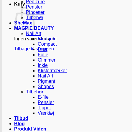
Pedicure
Kurv
Pensler
Pincetter
Tilbehør
SheMax
MAGPIE BEAUTY
Nail Art
Ingen varer i kurven.
Bladguld
Compact
Tilbage til shoppen
Dust
Folie
Glimmer
Inkie
Klistermærker
Nail Art
Pigment
Shapes
Tilbehør
E-file
Pensler
Tipper
Værktøj
Tilbud
Blog
Produkt Viden