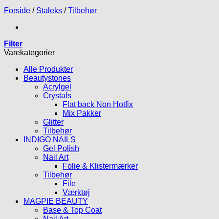
Forside
/
Staleks
/
Tilbehør
Filter
Varekategorier
Alle Produkter
Beautystones
Acrylgel
Crystals
Flat back Non Hotfix
Mix Pakker
Glitter
Tilbehør
INDIGO NAILS
Gel Polish
Nail Art
Folie & Klistermærker
Tilbehør
File
Værktøj
MAGPIE BEAUTY
Base & Top Coat
Nail Art