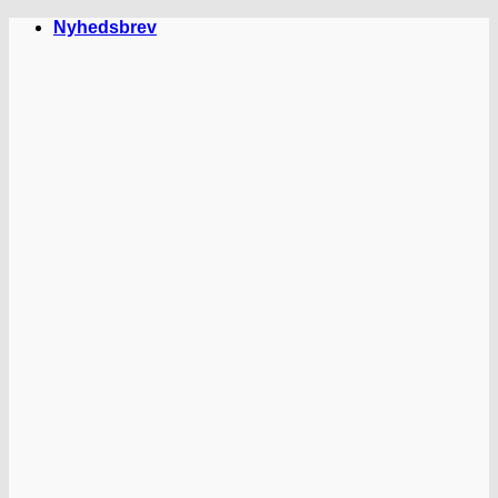
Fortsæt
Nyhedsbrev
til
indhold