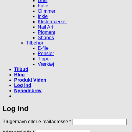
Dust
Folie
Glimmer
Inkie
Klistermærker
Nail Art
Pigment
Shapes
Tilbehør
E-file
Pensler
Tipper
Værktøj
Tilbud
Blog
Produkt Viden
Log ind
Nyhedsbrev
Log ind
Påkrævet
Brugernavn eller e-mailadresse
*
Påkrævet