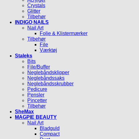
Crystals
Glitter
Tilbehør
INDIGO NAILS
Nail Art
Folie & Klistermærker
Tilbehør
File
Værktøj
Staleks
Bits
File/Buffer
Neglebåndsklipper
Neglebåndssaks
Neglebåndsskrubber
Pedicure
Pensler
Pincetter
Tilbehør
SheMax
MAGPIE BEAUTY
Nail Art
Bladguld
Compact