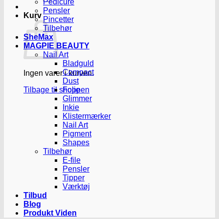
Pedicure
Pensler
Kurv
Pincetter
Tilbehør
SheMax
MAGPIE BEAUTY
Nail Art
Bladguld
Compact
Ingen varer i kurven.
Dust
Tilbage til shoppen
Folie
Glimmer
Inkie
Klistermærker
Nail Art
Pigment
Shapes
Tilbehør
E-file
Pensler
Tipper
Værktøj
Tilbud
Blog
Produkt Viden