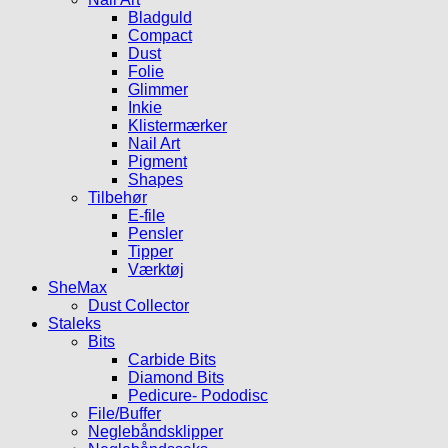
Bladguld
Compact
Dust
Folie
Glimmer
Inkie
Klistermærker
Nail Art
Pigment
Shapes
Tilbehør
E-file
Pensler
Tipper
Værktøj
SheMax
Dust Collector
Staleks
Bits
Carbide Bits
Diamond Bits
Pedicure- Pododisc
File/Buffer
Neglebåndsklipper