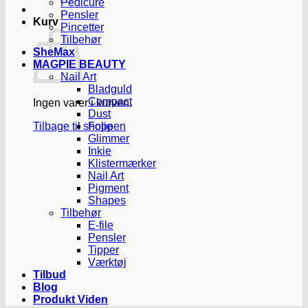
Pedicure
Pensler
Kurv
Pincetter
Tilbehør
SheMax
MAGPIE BEAUTY
Nail Art
Bladguld
Compact
Ingen varer i kurven.
Dust
Tilbage til shoppen
Folie
Glimmer
Inkie
Klistermærker
Nail Art
Pigment
Shapes
Tilbehør
E-file
Pensler
Tipper
Værktøj
Tilbud
Blog
Produkt Viden