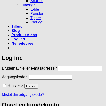
Shapes
Tilbehør
E-file
Pensler
Tipper
Værktøj
Tilbud
Blog
Produkt Viden
Log ind
Nyhedsbrev
Log ind
Påkrævet
Brugernavn eller e-mailadresse
*
Påkrævet
Adgangskode
*
Husk mig
Log ind
Mistet din adgangskode?
Opret en kundekonto