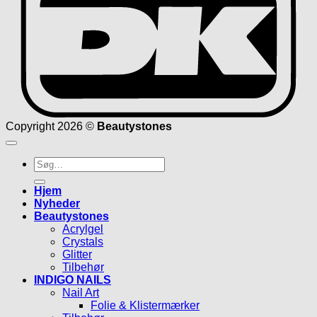
Copyright 2026 ©
Beautystones
Søg
efter:
Hjem
Nyheder
Beautystones
Acrylgel
Crystals
Glitter
Tilbehør
INDIGO NAILS
Nail Art
Folie & Klistermærker