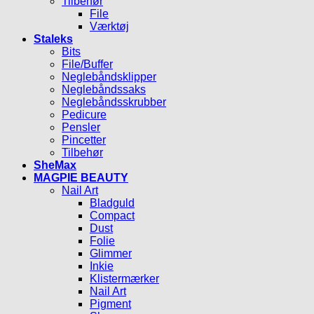
Tilbehør
File
Værktøj
Staleks
Bits
File/Buffer
Neglebåndsklipper
Neglebåndssaks
Neglebåndsskrubber
Pedicure
Pensler
Pincetter
Tilbehør
SheMax
MAGPIE BEAUTY
Nail Art
Bladguld
Compact
Dust
Folie
Glimmer
Inkie
Klistermærker
Nail Art
Pigment