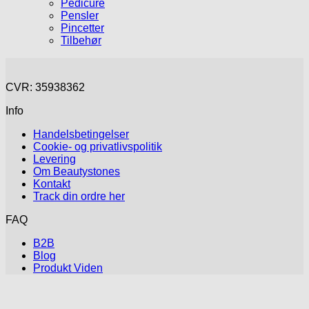
Pedicure
Pensler
Pincetter
Tilbehør
CVR: 35938362
Info
Handelsbetingelser
Cookie- og privatlivspolitik
Levering
Om Beautystones
Kontakt
Track din ordre her
FAQ
B2B
Blog
Produkt Viden
V