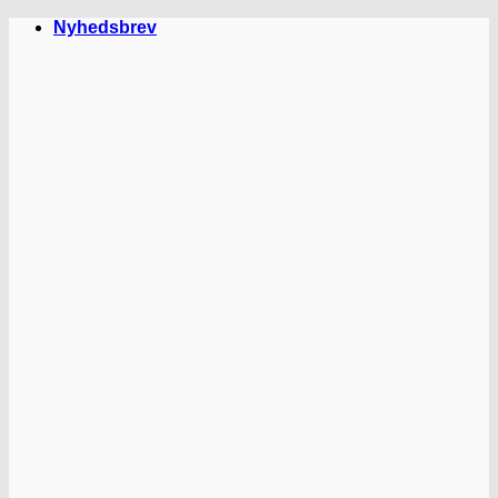
Fortsæt
Nyhedsbrev
til
indhold