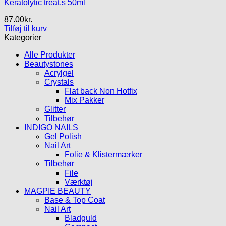
Keratolytic treat.s 50ml
87.00
kr.
Tilføj til kurv
Kategorier
Alle Produkter
Beautystones
Acrylgel
Crystals
Flat back Non Hotfix
Mix Pakker
Glitter
Tilbehør
INDIGO NAILS
Gel Polish
Nail Art
Folie & Klistermærker
Tilbehør
File
Værktøj
MAGPIE BEAUTY
Base & Top Coat
Nail Art
Bladguld