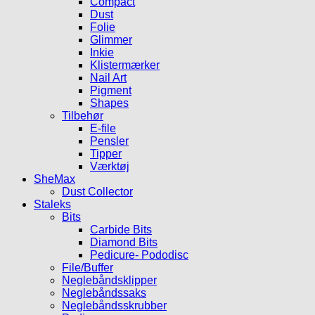
Compact
Dust
Folie
Glimmer
Inkie
Klistermærker
Nail Art
Pigment
Shapes
Tilbehør
E-file
Pensler
Tipper
Værktøj
SheMax
Dust Collector
Staleks
Bits
Carbide Bits
Diamond Bits
Pedicure- Pododisc
File/Buffer
Neglebåndsklipper
Neglebåndssaks
Neglebåndsskrubber