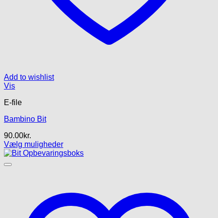
Add to wishlist
Vis
E-file
Bambino Bit
90.00
kr.
Vælg muligheder
Dette
vare
har
flere
varianter.
Mulighederne
kan
vælges