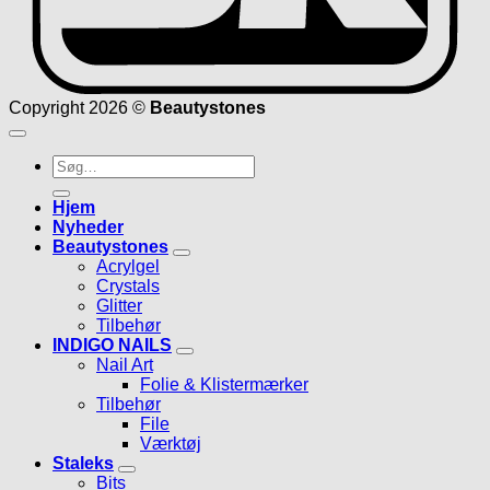
Copyright 2026 ©
Beautystones
Søg
efter:
Hjem
Nyheder
Beautystones
Acrylgel
Crystals
Glitter
Tilbehør
INDIGO NAILS
Nail Art
Folie & Klistermærker
Tilbehør
File
Værktøj
Staleks
Bits