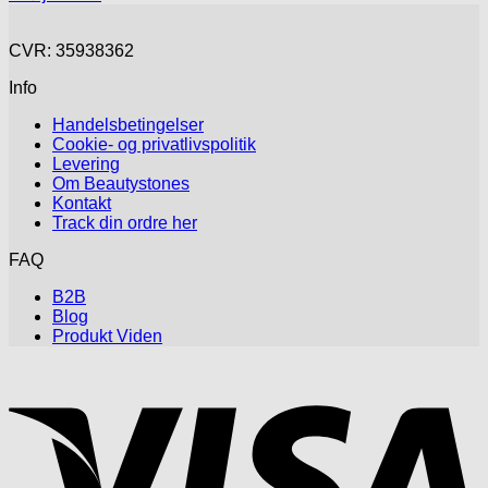
CVR: 35938362
Info
Handelsbetingelser
Cookie- og privatlivspolitik
Levering
Om Beautystones
Kontakt
Track din ordre her
FAQ
B2B
Blog
Produkt Viden
V