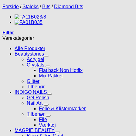
Forside
/
Staleks
/
Bits
/
Diamond Bits
Filter
Varekategorier
Alle Produkter
Beautystones
Acrylgel
Crystals
Flat back Non Hotfix
Mix Pakker
Glitter
Tilbehør
INDIGO NAILS
Gel Polish
Nail Art
Folie & Klistermærker
Tilbehør
File
Værktøj
MAGPIE BEAUTY
Base & Top Coat