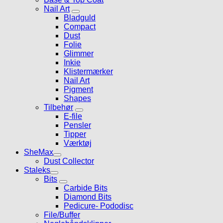
Nail Art
Bladguld
Compact
Dust
Folie
Glimmer
Inkie
Klistermærker
Nail Art
Pigment
Shapes
Tilbehør
E-file
Pensler
Tipper
Værktøj
SheMax
Dust Collector
Staleks
Bits
Carbide Bits
Diamond Bits
Pedicure- Pododisc
File/Buffer