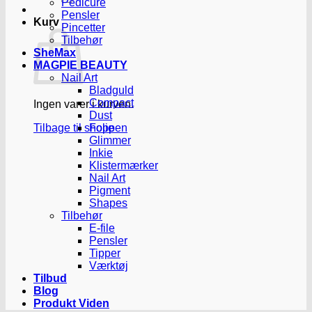
Pedicure
Pensler
Kurv
Pincetter
Tilbehør
SheMax
MAGPIE BEAUTY
Nail Art
Bladguld
Compact
Ingen varer i kurven.
Dust
Tilbage til shoppen
Folie
Glimmer
Inkie
Klistermærker
Nail Art
Pigment
Shapes
Tilbehør
E-file
Pensler
Tipper
Værktøj
Tilbud
Blog
Produkt Viden