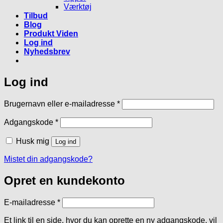
Værktøj
Tilbud
Blog
Produkt Viden
Log ind
Nyhedsbrev
Log ind
Påkrævet
Brugernavn eller e-mailadresse
*
Påkrævet
Adgangskode
*
Husk mig
Log ind
Mistet din adgangskode?
Opret en kundekonto
Påkrævet
E-mailadresse
*
Et link til en side, hvor du kan oprette en ny adgangskode, vil