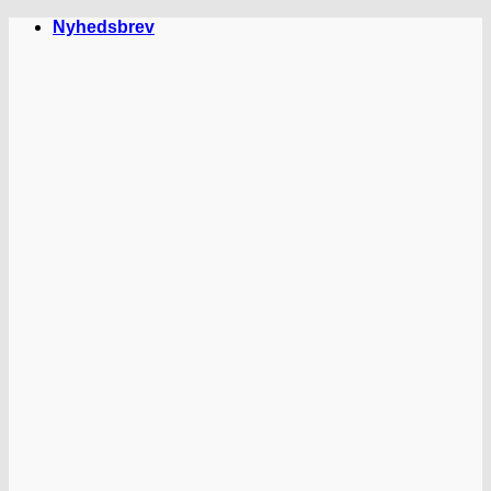
Fortsæt
Nyhedsbrev
til
indhold