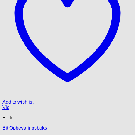
på
varesiden
Add to wishlist
Vis
E-file
Bit Opbevaringsboks