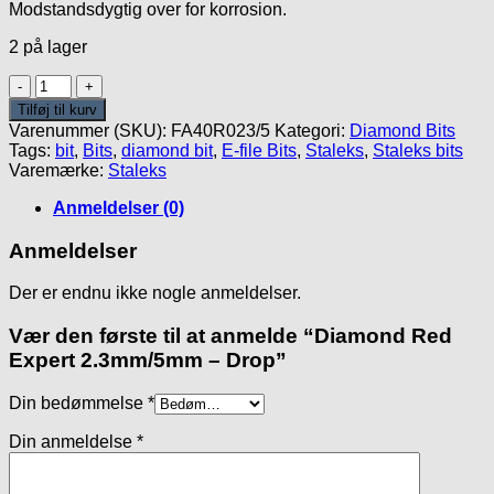
Modstandsdygtig over for korrosion.
2 på lager
Diamond
Red
Tilføj til kurv
Expert
Varenummer (SKU):
FA40R023/5
Kategori:
Diamond Bits
2.3mm/5mm
Tags:
bit
,
Bits
,
diamond bit
,
E-file Bits
,
Staleks
,
Staleks bits
-
Varemærke:
Staleks
Drop
antal
Anmeldelser (0)
Anmeldelser
Der er endnu ikke nogle anmeldelser.
Vær den første til at anmelde “Diamond Red
Expert 2.3mm/5mm – Drop”
Din bedømmelse
*
Din anmeldelse
*