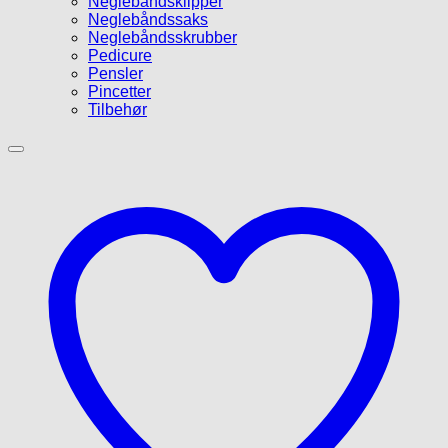
Neglebåndsklipper
Neglebåndssaks
Neglebåndsskrubber
Pedicure
Pensler
Pincetter
Tilbehør