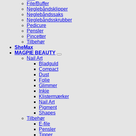
File/Buffer
Neglebåndsklipper
Neglebåndssaks
Neglebåndsskrubber
Pedicure
Pensler
Pincetter
Tilbehør
SheMax
MAGPIE BEAUTY
Nail Art
Bladguld
Compact
Dust
Folie
Glimmer
Inkie
Klistermærker
Nail Art
Pigment
Shapes
Tilbehør
E-file
Pensler
Tipper