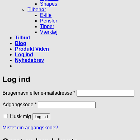
Shapes
Tilbehør
E-file
Pensler
Tipper
Værktøj
Tilbud
Blog
Produkt Viden
Log ind
Nyhedsbrev
Log ind
Påkrævet
Brugernavn eller e-mailadresse
*
Påkrævet
Adgangskode
*
Husk mig
Log ind
Mistet din adgangskode?