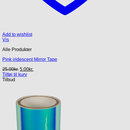
Add to wishlist
Vis
Alle Produkter
Pink iridescent Mirror Tape
Den
Den
25.00
kr.
5.00
kr.
oprindelige
aktuelle
Tilføj til kurv
pris
pris
Tilbud
var:
er:
25.00kr..
5.00kr..