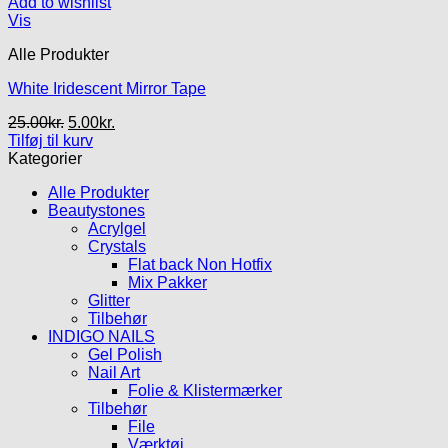
Add to wishlist
Vis
Alle Produkter
White Iridescent Mirror Tape
Den
Den
25.00
kr.
5.00
kr.
oprindelige
aktuelle
Tilføj til kurv
pris
pris
Kategorier
var:
er:
Alle Produkter
25.00kr..
5.00kr..
Beautystones
Acrylgel
Crystals
Flat back Non Hotfix
Mix Pakker
Glitter
Tilbehør
INDIGO NAILS
Gel Polish
Nail Art
Folie & Klistermærker
Tilbehør
File
Værktøj