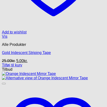
Add to wishlist
Vis
Alle Produkter
Gold Iridescent Striping Tape
Den
Den
25.00
kr.
5.00
kr.
oprindelige
aktuelle
Tilføj til kurv
pris
pris
Tilbud
var:
er:
25.00kr..
5.00kr..