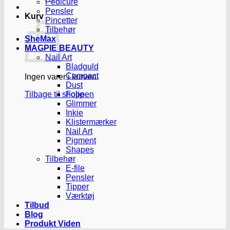
Pedicure
Pensler
Kurv
Pincetter
Tilbehør
SheMax
MAGPIE BEAUTY
Nail Art
Bladguld
Compact
Ingen varer i kurven.
Dust
Tilbage til shoppen
Folie
Glimmer
Inkie
Klistermærker
Nail Art
Pigment
Shapes
Tilbehør
E-file
Pensler
Tipper
Værktøj
Tilbud
Blog
Produkt Viden