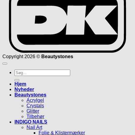
Copyright 2026 ©
Beautystones
Søg
efter:
Hjem
Nyheder
Beautystones
Acrylgel
Crystals
Glitter
Tilbehør
INDIGO NAILS
Nail Art
Folie & Klistermærker