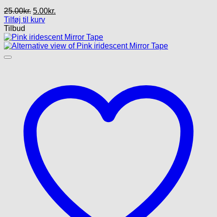
Den
Den
25.00
kr.
5.00
kr.
oprindelige
aktuelle
Tilføj til kurv
pris
pris
Tilbud
var:
er:
25.00kr..
5.00kr..