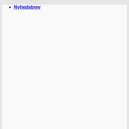
Fortsæt
Nyhedsbrev
til
indhold