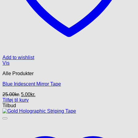
Add to wishlist
Vis
Alle Produkter
Blue Iridescent Mirror Tape
Den
Den
25.00
kr.
5.00
kr.
oprindelige
aktuelle
Tilføj til kurv
pris
pris
Tilbud
var:
er:
25.00kr..
5.00kr..