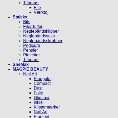
Tilbehør
File
Værktøj
Staleks
Bits
File/Buffer
Neglebåndsklipper
Neglebåndssaks
Neglebåndsskrubber
Pedicure
Pensler
Pincetter
Tilbehør
SheMax
MAGPIE BEAUTY
Nail Art
Bladguld
Compact
Dust
Folie
Glimmer
Inkie
Klistermærker
Nail Art
Pigment