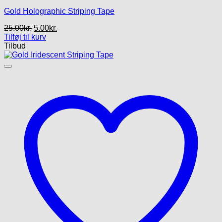
Gold Holographic Striping Tape
Den
Den
25.00
kr.
5.00
kr.
oprindelige
aktuelle
Tilføj til kurv
pris
pris
Tilbud
var:
er:
25.00kr..
5.00kr..