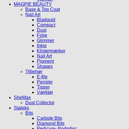
MAGPIE BEAUTY
Base & Top Coat
Nail Art
Bladguld
Compact
Dust
Folie
Glimmer
Inkie
Klistermærker
Nail Art
Pigment
Shapes
Tilbehør
E-file
Pensler
Tipper
Værktøj
SheMax
Dust Collector
Staleks
Bits
Carbide Bits
Diamond Bits
Pedicure- Pododisc