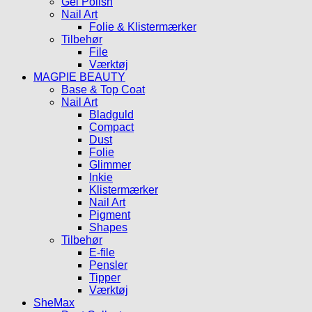
Gel Polish
Nail Art
Folie & Klistermærker
Tilbehør
File
Værktøj
MAGPIE BEAUTY
Base & Top Coat
Nail Art
Bladguld
Compact
Dust
Folie
Glimmer
Inkie
Klistermærker
Nail Art
Pigment
Shapes
Tilbehør
E-file
Pensler
Tipper
Værktøj
SheMax