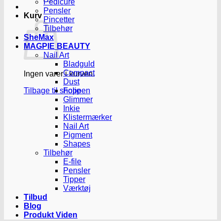
Pedicure
Pensler
Kurv
Pincetter
Tilbehør
SheMax
MAGPIE BEAUTY
Nail Art
Bladguld
Compact
Ingen varer i kurven.
Dust
Tilbage til shoppen
Folie
Glimmer
Inkie
Klistermærker
Nail Art
Pigment
Shapes
Tilbehør
E-file
Pensler
Tipper
Værktøj
Tilbud
Blog
Produkt Viden