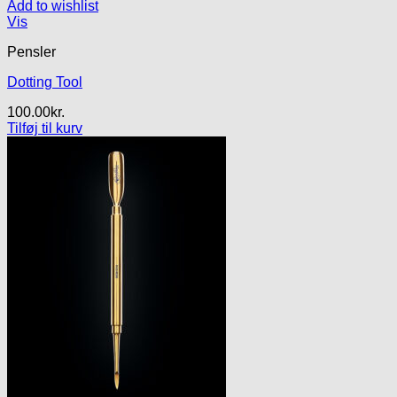
Add to wishlist
Vis
Pensler
Dotting Tool
100.00
kr.
Tilføj til kurv