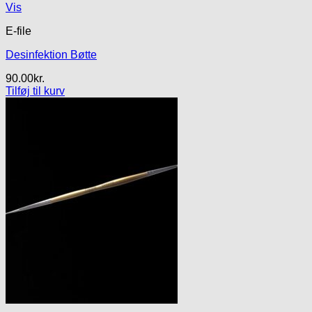
Vis
E-file
Desinfektion Bøtte
90.00
kr.
Tilføj til kurv