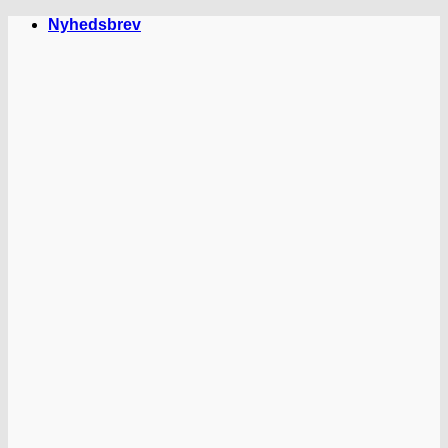
Fortsæt
Nyhedsbrev
til
indhold