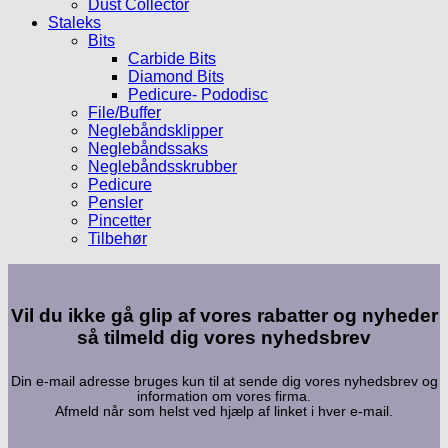
Dust Collector
Staleks
Bits
Carbide Bits
Diamond Bits
Pedicure- Pododisc
File/Buffer
Neglebåndsklipper
Neglebåndssaks
Neglebåndsskrubber
Pedicure
Pensler
Pincetter
Tilbehør
Vil du ikke gå glip af vores rabatter og nyheder
så tilmeld dig vores nyhedsbrev
Din e-mail adresse bruges kun til at sende dig vores nyhedsbrev og
information om vores firma.
Afmeld når som helst ved hjælp af linket i hver e-mail.