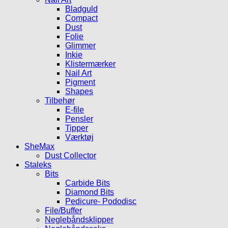
Bladguld
Compact
Dust
Folie
Glimmer
Inkie
Klistermærker
Nail Art
Pigment
Shapes
Tilbehør
E-file
Pensler
Tipper
Værktøj
SheMax
Dust Collector
Staleks
Bits
Carbide Bits
Diamond Bits
Pedicure- Pododisc
File/Buffer
Neglebåndsklipper