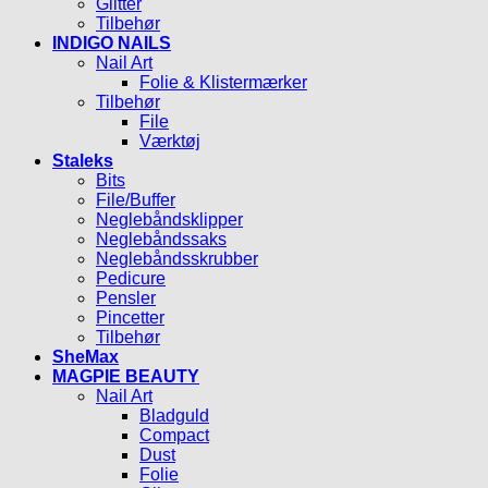
Glitter
Tilbehør
INDIGO NAILS
Nail Art
Folie & Klistermærker
Tilbehør
File
Værktøj
Staleks
Bits
File/Buffer
Neglebåndsklipper
Neglebåndssaks
Neglebåndsskrubber
Pedicure
Pensler
Pincetter
Tilbehør
SheMax
MAGPIE BEAUTY
Nail Art
Bladguld
Compact
Dust
Folie