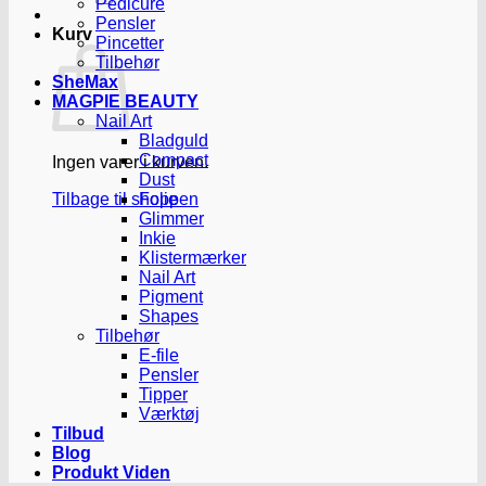
Pedicure
Pensler
Kurv
Pincetter
Tilbehør
SheMax
MAGPIE BEAUTY
Nail Art
Bladguld
Compact
Ingen varer i kurven.
Dust
Tilbage til shoppen
Folie
Glimmer
Inkie
Klistermærker
Nail Art
Pigment
Shapes
Tilbehør
E-file
Pensler
Tipper
Værktøj
Tilbud
Blog
Produkt Viden