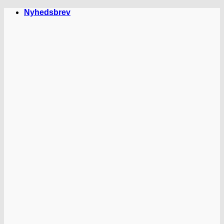
Fortsæt
Nyhedsbrev
til
indhold