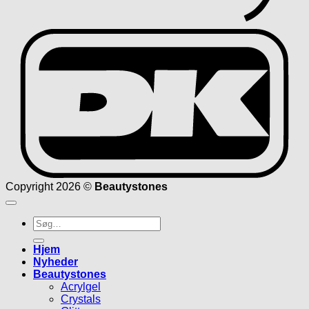
D
Copyright 2026 ©
Beautystones
Søg
efter:
Hjem
Nyheder
Beautystones
Acrylgel
Crystals