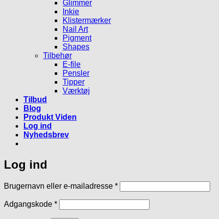
Glimmer
Inkie
Klistermærker
Nail Art
Pigment
Shapes
Tilbehør
E-file
Pensler
Tipper
Værktøj
Tilbud
Blog
Produkt Viden
Log ind
Nyhedsbrev
Log ind
Påkrævet
Brugernavn eller e-mailadresse
*
Påkrævet
Adgangskode
*