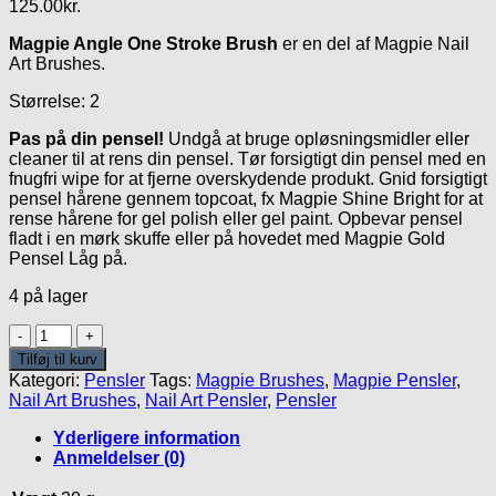
125.00
kr.
Magpie Angle One Stroke Brush
er en del af Magpie Nail
Art Brushes.
Størrelse: 2
Pas på din pensel!
Undgå at bruge opløsningsmidler eller
cleaner til at rens din pensel. Tør forsigtigt din pensel med en
fnugfri wipe for at fjerne overskydende produkt. Gnid forsigtigt
pensel hårene gennem topcoat, fx Magpie Shine Bright for at
rense hårene for gel polish eller gel paint. Opbevar pensel
fladt i en mørk skuffe eller på hovedet med Magpie Gold
Pensel Låg på.
4 på lager
Angle
One
Tilføj til kurv
Stroke
Kategori:
Pensler
Tags:
Magpie Brushes
,
Magpie Pensler
,
2
Nail Art Brushes
,
Nail Art Pensler
,
Pensler
antal
Yderligere information
Anmeldelser (0)