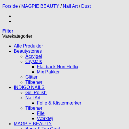
Forside
/
MAGPIE BEAUTY
/
Nail Art
/
Dust
Filter
Varekategorier
Alle Produkter
Beautystones
Acrylgel
Crystals
Flat back Non Hotfix
Mix Pakker
Glitter
Tilbehør
INDIGO NAILS
Gel Polish
Nail Art
Folie & Klistermærker
Tilbehør
File
Værktøj
MAGPIE BEAUTY
Base & Top Coat