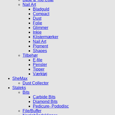
Nail Art
Bladguld
Compact
Dust
Folie
Glimmer
Inkie
Klistermærker
Nail Art
Pigment
Shapes
Tilbehør
E-file
Pensler
Tipper
Værktøj
SheMax
Dust Collector
Staleks
Bits
Carbide Bits
Diamond Bits
Pedicure- Pododisc
File/Buffer