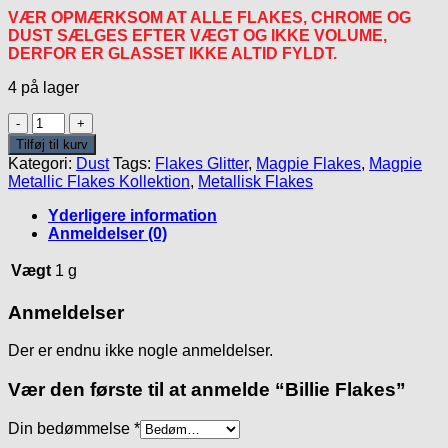
VÆR OPMÆRKSOM AT ALLE FLAKES, CHROME OG
DUST SÆLGES EFTER VÆGT OG IKKE VOLUME,
DERFOR ER GLASSET IKKE ALTID FYLDT.
4 på lager
Billie
Flakes
Tilføj til kurv
antal
Kategori:
Dust
Tags:
Flakes Glitter
,
Magpie Flakes
,
Magpie
Metallic Flakes Kollektion
,
Metallisk Flakes
Yderligere information
Anmeldelser (0)
Vægt
1 g
Anmeldelser
Der er endnu ikke nogle anmeldelser.
Vær den første til at anmelde “Billie Flakes”
Din bedømmelse
*