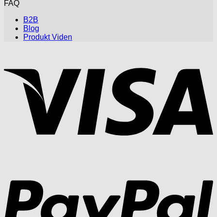
FAQ
B2B
Blog
Produkt Viden
V
P