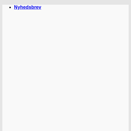
Fortsæt
Nyhedsbrev
til
indhold