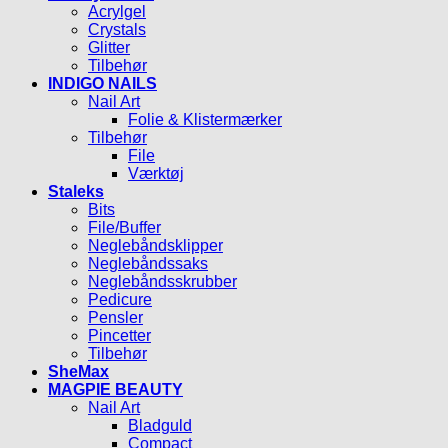
Acrylgel
Crystals
Glitter
Tilbehør
INDIGO NAILS
Nail Art
Folie & Klistermærker
Tilbehør
File
Værktøj
Staleks
Bits
File/Buffer
Neglebåndsklipper
Neglebåndssaks
Neglebåndsskrubber
Pedicure
Pensler
Pincetter
Tilbehør
SheMax
MAGPIE BEAUTY
Nail Art
Bladguld
Compact