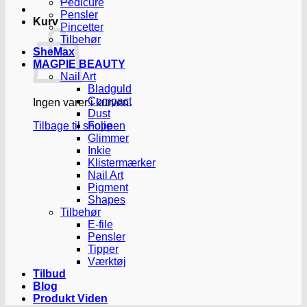
Pedicure
Pensler
Kurv
Pincetter
Tilbehør
SheMax
MAGPIE BEAUTY
Nail Art
Bladguld
Compact
Ingen varer i kurven.
Dust
Tilbage til shoppen
Folie
Glimmer
Inkie
Klistermærker
Nail Art
Pigment
Shapes
Tilbehør
E-file
Pensler
Tipper
Værktøj
Tilbud
Blog
Produkt Viden