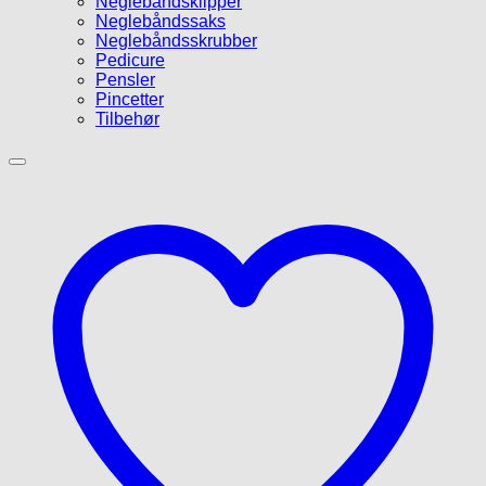
Neglebåndsklipper
Neglebåndssaks
Neglebåndsskrubber
Pedicure
Pensler
Pincetter
Tilbehør