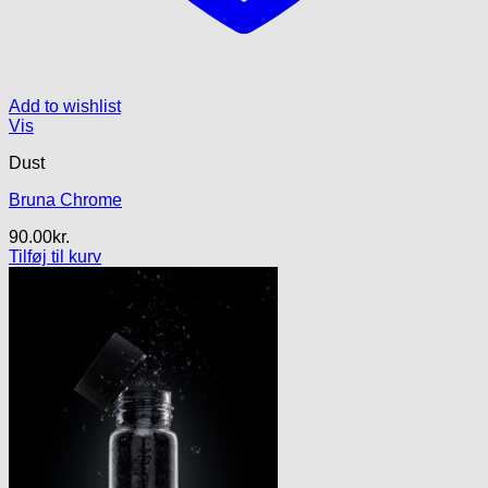
Add to wishlist
Vis
Dust
Bruna Chrome
90.00
kr.
Tilføj til kurv