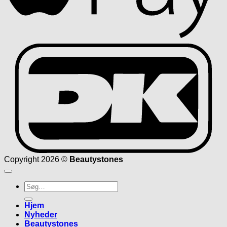
D
Copyright 2026 ©
Beautystones
Søg
efter:
Hjem
Nyheder
Beautystones