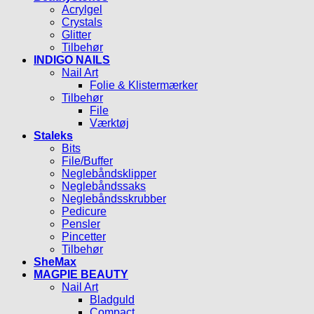
Acrylgel
Crystals
Glitter
Tilbehør
INDIGO NAILS
Nail Art
Folie & Klistermærker
Tilbehør
File
Værktøj
Staleks
Bits
File/Buffer
Neglebåndsklipper
Neglebåndssaks
Neglebåndsskrubber
Pedicure
Pensler
Pincetter
Tilbehør
SheMax
MAGPIE BEAUTY
Nail Art
Bladguld
Compact