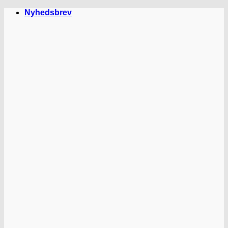
Fortsæt
Nyhedsbrev
til
indhold