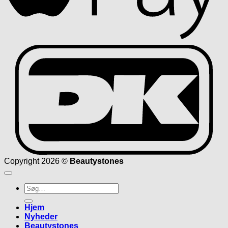
D
Copyright 2026 ©
Beautystones
Søg
efter:
Hjem
Nyheder
Beautystones