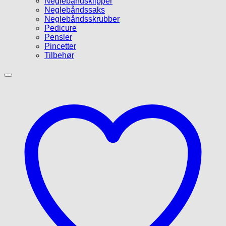
Neglebåndsklipper
Neglebåndssaks
Neglebåndsskrubber
Pedicure
Pensler
Pincetter
Tilbehør