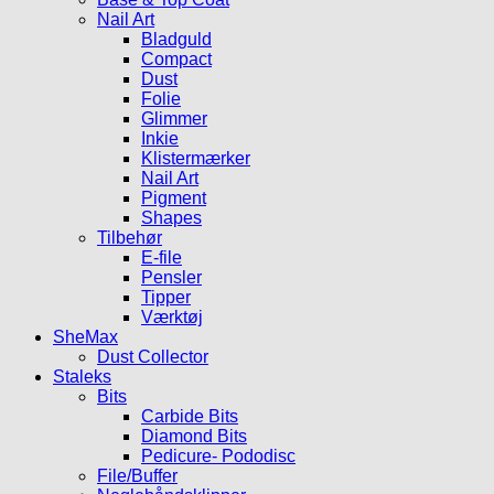
Nail Art
Bladguld
Compact
Dust
Folie
Glimmer
Inkie
Klistermærker
Nail Art
Pigment
Shapes
Tilbehør
E-file
Pensler
Tipper
Værktøj
SheMax
Dust Collector
Staleks
Bits
Carbide Bits
Diamond Bits
Pedicure- Pododisc
File/Buffer