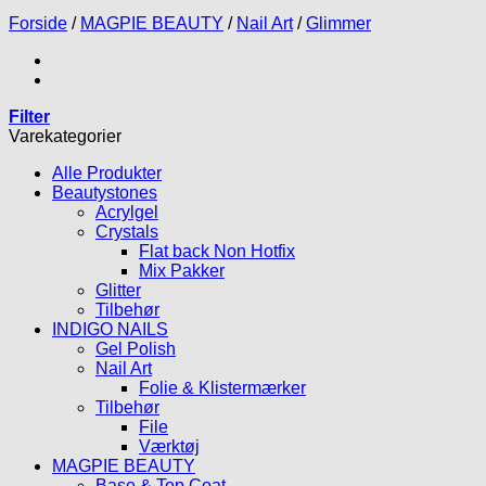
Forside
/
MAGPIE BEAUTY
/
Nail Art
/
Glimmer
Filter
Varekategorier
Alle Produkter
Beautystones
Acrylgel
Crystals
Flat back Non Hotfix
Mix Pakker
Glitter
Tilbehør
INDIGO NAILS
Gel Polish
Nail Art
Folie & Klistermærker
Tilbehør
File
Værktøj
MAGPIE BEAUTY
Base & Top Coat