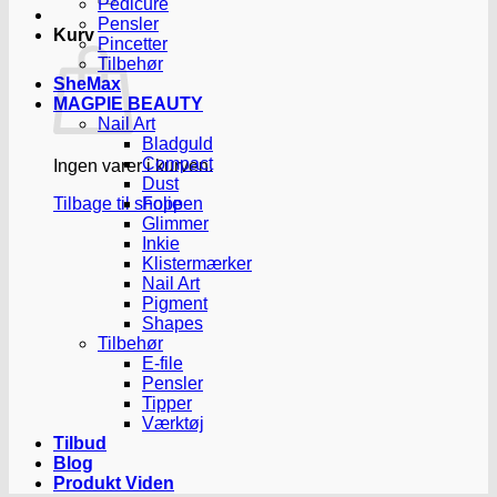
Pedicure
Pensler
Kurv
Pincetter
Tilbehør
SheMax
MAGPIE BEAUTY
Nail Art
Bladguld
Compact
Ingen varer i kurven.
Dust
Tilbage til shoppen
Folie
Glimmer
Inkie
Klistermærker
Nail Art
Pigment
Shapes
Tilbehør
E-file
Pensler
Tipper
Værktøj
Tilbud
Blog
Produkt Viden