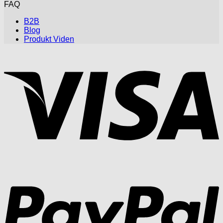
FAQ
B2B
Blog
Produkt Viden
V
P