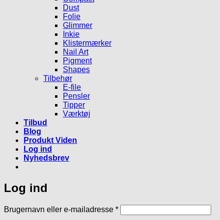
Dust
Folie
Glimmer
Inkie
Klistermærker
Nail Art
Pigment
Shapes
Tilbehør
E-file
Pensler
Tipper
Værktøj
Tilbud
Blog
Produkt Viden
Log ind
Nyhedsbrev
Log ind
Påkrævet
Brugernavn eller e-mailadresse
*