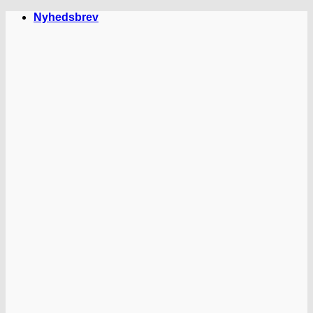
Fortsæt
Nyhedsbrev
til
indhold