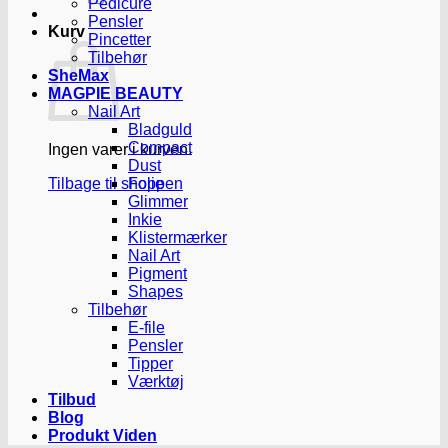
Pedicure
Pensler
Kurv
Pincetter
Tilbehør
SheMax
MAGPIE BEAUTY
Nail Art
Bladguld
Compact
Ingen varer i kurven.
Dust
Tilbage til shoppen
Folie
Glimmer
Inkie
Klistermærker
Nail Art
Pigment
Shapes
Tilbehør
E-file
Pensler
Tipper
Værktøj
Tilbud
Blog
Produkt Viden