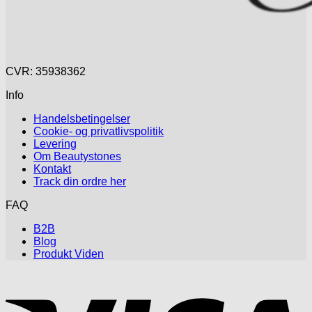
CVR: 35938362
Info
Handelsbetingelser
Cookie- og privatlivspolitik
Levering
Om Beautystones
Kontakt
Track din ordre her
FAQ
B2B
Blog
Produkt Viden
V