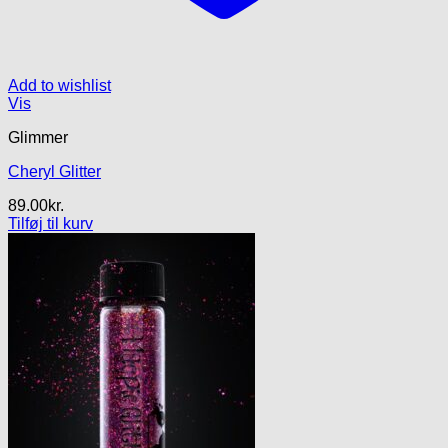
Add to wishlist
Vis
Glimmer
Cheryl Glitter
89.00
kr.
Tilføj til kurv