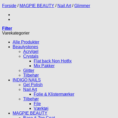
Forside
/
MAGPIE BEAUTY
/
Nail Art
/
Glimmer
Filter
Varekategorier
Alle Produkter
Beautystones
Acrylgel
Crystals
Flat back Non Hotfix
Mix Pakker
Glitter
Tilbehør
INDIGO NAILS
Gel Polish
Nail Art
Folie & Klistermærker
Tilbehør
File
Værktøj
MAGPIE BEAUTY
Base & Top Coat