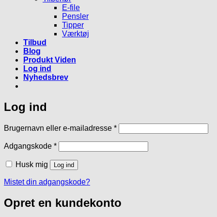
E-file
Pensler
Tipper
Værktøj
Tilbud
Blog
Produkt Viden
Log ind
Nyhedsbrev
Log ind
Påkrævet
Brugernavn eller e-mailadresse
*
Påkrævet
Adgangskode
*
Husk mig
Log ind
Mistet din adgangskode?
Opret en kundekonto