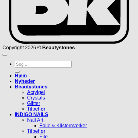
Copyright 2026 ©
Beautystones
Søg
efter:
Hjem
Nyheder
Beautystones
Acrylgel
Crystals
Glitter
Tilbehør
INDIGO NAILS
Nail Art
Folie & Klistermærker
Tilbehør
File