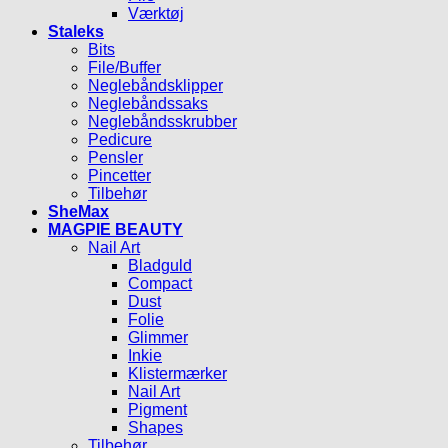
Værktøj
Staleks
Bits
File/Buffer
Neglebåndsklipper
Neglebåndssaks
Neglebåndsskrubber
Pedicure
Pensler
Pincetter
Tilbehør
SheMax
MAGPIE BEAUTY
Nail Art
Bladguld
Compact
Dust
Folie
Glimmer
Inkie
Klistermærker
Nail Art
Pigment
Shapes
Tilbehør