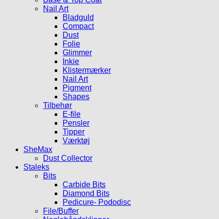
Nail Art
Bladguld
Compact
Dust
Folie
Glimmer
Inkie
Klistermærker
Nail Art
Pigment
Shapes
Tilbehør
E-file
Pensler
Tipper
Værktøj
SheMax
Dust Collector
Staleks
Bits
Carbide Bits
Diamond Bits
Pedicure- Pododisc
File/Buffer