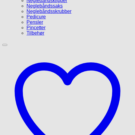
Neglebåndsklipper
Neglebåndssaks
Neglebåndsskrubber
Pedicure
Pensler
Pincetter
Tilbehør