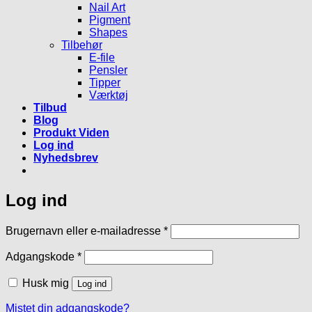
Nail Art
Pigment
Shapes
Tilbehør
E-file
Pensler
Tipper
Værktøj
Tilbud
Blog
Produkt Viden
Log ind
Nyhedsbrev
Log ind
Påkrævet
Brugernavn eller e-mailadresse
*
Påkrævet
Adgangskode
*
Husk mig
Log ind
Mistet din adgangskode?