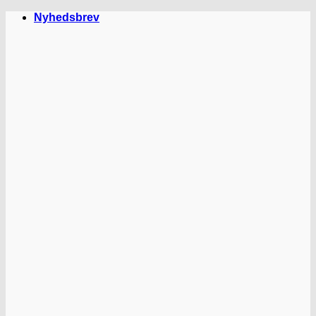
Fortsæt
Nyhedsbrev
til
indhold