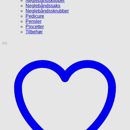
Neglebåndsklipper
Neglebåndssaks
Neglebåndsskrubber
Pedicure
Pensler
Pincetter
Tilbehør