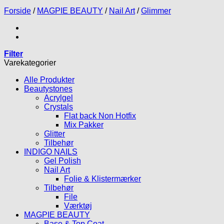
Forside
/
MAGPIE BEAUTY
/
Nail Art
/
Glimmer
Filter
Varekategorier
Alle Produkter
Beautystones
Acrylgel
Crystals
Flat back Non Hotfix
Mix Pakker
Glitter
Tilbehør
INDIGO NAILS
Gel Polish
Nail Art
Folie & Klistermærker
Tilbehør
File
Værktøj
MAGPIE BEAUTY
Base & Top Coat