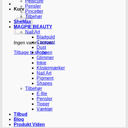
Pedicure
Pensler
Kurv
Pincetter
Tilbehør
SheMax
MAGPIE BEAUTY
Nail Art
Bladguld
Compact
Ingen varer i kurven.
Dust
Tilbage til shoppen
Folie
Glimmer
Inkie
Klistermærker
Nail Art
Pigment
Shapes
Tilbehør
E-file
Pensler
Tipper
Værktøj
Tilbud
Blog
Produkt Viden