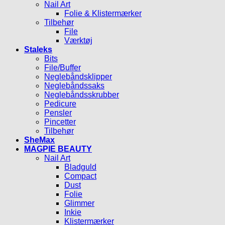
Nail Art
Folie & Klistermærker
Tilbehør
File
Værktøj
Staleks
Bits
File/Buffer
Neglebåndsklipper
Neglebåndssaks
Neglebåndsskrubber
Pedicure
Pensler
Pincetter
Tilbehør
SheMax
MAGPIE BEAUTY
Nail Art
Bladguld
Compact
Dust
Folie
Glimmer
Inkie
Klistermærker