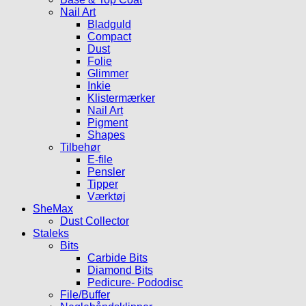
Nail Art
Bladguld
Compact
Dust
Folie
Glimmer
Inkie
Klistermærker
Nail Art
Pigment
Shapes
Tilbehør
E-file
Pensler
Tipper
Værktøj
SheMax
Dust Collector
Staleks
Bits
Carbide Bits
Diamond Bits
Pedicure- Pododisc
File/Buffer