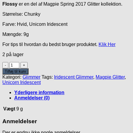
Flossy
er en del af Magpie Spring 2017 Glitter kollektion.
Størrelse: Chunky
Farve: Hvid, Unicorn Iridescent
Mængde: 9g
For tips til hvordan du bedst bruger produktet.
Klik Her
2 på lager
Flossy
Glitter
Tilføj til kurv
antal
Kategori:
Glimmer
Tags:
Iridescent Glimmer
,
Magpie Glitter
,
Unicorn Iridescent
Yderligere information
Anmeldelser (0)
Vægt
9 g
Anmeldelser
Der er endnu ikke nogle anmeldelser.