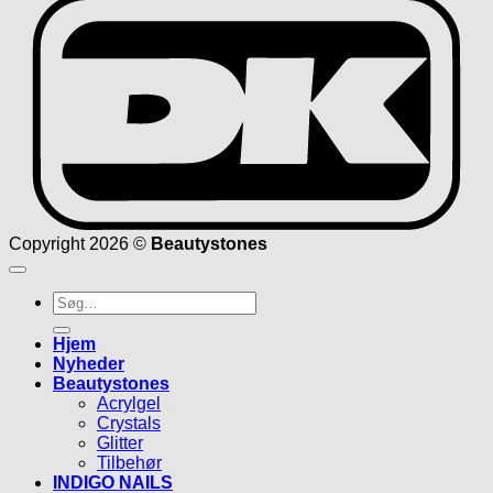
D
Copyright 2026 ©
Beautystones
Søg
efter:
Hjem
Nyheder
Beautystones
Acrylgel
Crystals
Glitter
Tilbehør
INDIGO NAILS