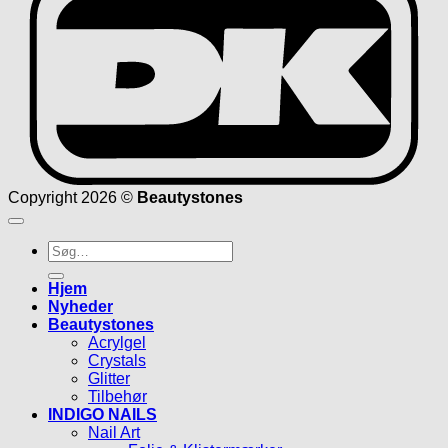
Copyright 2026 ©
Beautystones
Søg
efter:
Hjem
Nyheder
Beautystones
Acrylgel
Crystals
Glitter
Tilbehør
INDIGO NAILS
Nail Art