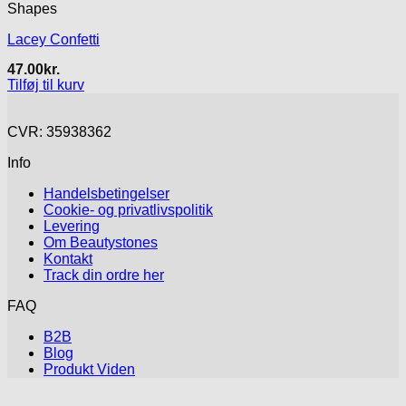
Shapes
Lacey Confetti
47.00
kr.
Tilføj til kurv
CVR: 35938362
Info
Handelsbetingelser
Cookie- og privatlivspolitik
Levering
Om Beautystones
Kontakt
Track din ordre her
FAQ
B2B
Blog
Produkt Viden
V