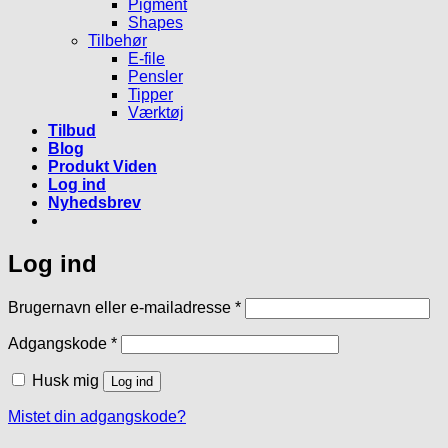
Pigment
Shapes
Tilbehør
E-file
Pensler
Tipper
Værktøj
Tilbud
Blog
Produkt Viden
Log ind
Nyhedsbrev
Log ind
Påkrævet
Brugernavn eller e-mailadresse
*
Påkrævet
Adgangskode
*
Husk mig
Log ind
Mistet din adgangskode?