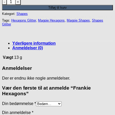
Frankie Hexagons antal
Tilføj til kurv
Kategori:
Shapes
Tags:
Hexagons Glitter
,
Magpie Hexagons
,
Magpie Shapes
,
Shapes
Glitter
Yderligere information
Anmeldelser (0)
Vægt
13 g
Anmeldelser
Der er endnu ikke nogle anmeldelser.
Vær den første til at anmelde “Frankie
Hexagons”
Din bedømmelse
*
Din anmeldelse
*