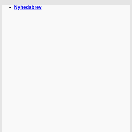
Fortsæt
Nyhedsbrev
til
indhold