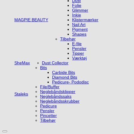
Dust
Folie
Glimmer
Inkie
MAGPIE BEAUTY
Klistermærker
Nail Art
Pigment
Shapes
Tilbehør
E-file
Pensler
Tipper
Værktøj
SheMax
Dust Collector
Bits
Carbide Bits
Diamond Bits
Pedicure- Pododisc
File/Buffer
Neglebåndsklipper
Staleks
Neglebåndssaks
Neglebåndsskrubber
Pedicure
Pensler
Pincetter
Tilbehør