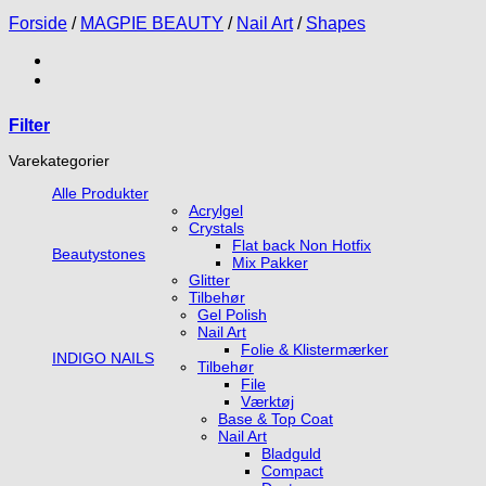
Forside
/
MAGPIE BEAUTY
/
Nail Art
/
Shapes
Filter
Varekategorier
Alle Produkter
Acrylgel
Crystals
Flat back Non Hotfix
Beautystones
Mix Pakker
Glitter
Tilbehør
Gel Polish
Nail Art
Folie & Klistermærker
INDIGO NAILS
Tilbehør
File
Værktøj
Base & Top Coat
Nail Art
Bladguld
Compact