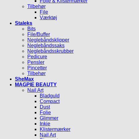
Folie & Klistermærker
Tilbehør
File
Værktøj
Staleks
Bits
File/Buffer
Neglebåndsklipper
Neglebåndssaks
Neglebåndsskrubber
Pedicure
Pensler
Pincetter
Tilbehør
SheMax
MAGPIE BEAUTY
Nail Art
Bladguld
Compact
Dust
Folie
Glimmer
Inkie
Klistermærker
Nail Art