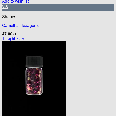
Add to wishlist
VIS
Shapes
Camellia Hexagons
47.00
kr.
Tilføj til kurv