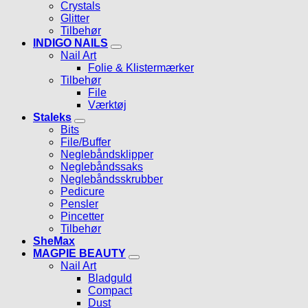
Crystals
Glitter
Tilbehør
INDIGO NAILS
Nail Art
Folie & Klistermærker
Tilbehør
File
Værktøj
Staleks
Bits
File/Buffer
Neglebåndsklipper
Neglebåndssaks
Neglebåndsskrubber
Pedicure
Pensler
Pincetter
Tilbehør
SheMax
MAGPIE BEAUTY
Nail Art
Bladguld
Compact
Dust