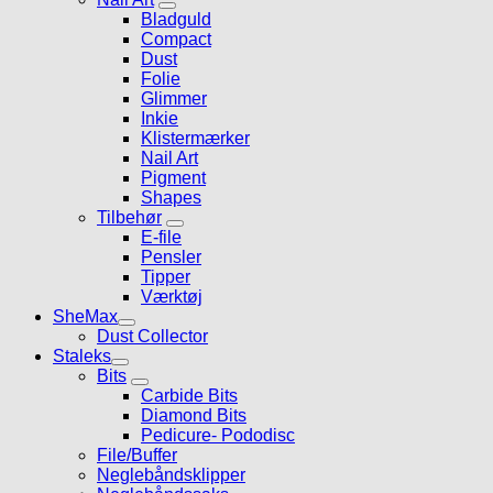
Bladguld
Compact
Dust
Folie
Glimmer
Inkie
Klistermærker
Nail Art
Pigment
Shapes
Tilbehør
E-file
Pensler
Tipper
Værktøj
SheMax
Dust Collector
Staleks
Bits
Carbide Bits
Diamond Bits
Pedicure- Pododisc
File/Buffer
Neglebåndsklipper