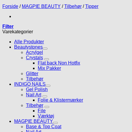
Forside
/
MAGPIE BEAUTY
/
Tilbehør
/
Tipper
Filter
Varekategorier
Alle Produkter
Beautystones
Acrylgel
Crystals
Flat back Non Hotfix
Mix Pakker
Glitter
Tilbehør
INDIGO NAILS
Gel Polish
Nail Art
Folie & Klistermærker
Tilbehør
File
Værktøj
MAGPIE BEAUTY
Base & Top Coat
Nail Art