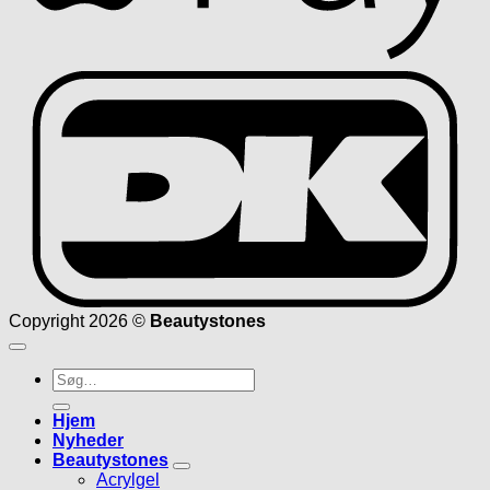
D
Copyright 2026 ©
Beautystones
Søg
efter:
Hjem
Nyheder
Beautystones
Acrylgel