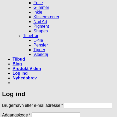
Folie
Glimmer
Inkie
Klistermærker
Nail Art
Pigment
Shapes
Tilbehør
E-file
Pensler
Tipper
Værktøj
Tilbud
Blog
Produkt Viden
Log ind
Nyhedsbrev
Log ind
Påkrævet
Brugernavn eller e-mailadresse
*
Påkrævet
Adgangskode
*