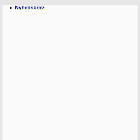
Fortsæt
Nyhedsbrev
til
indhold