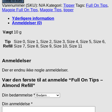
Tilføj til kurv
Tips
Varenummer (SKU):
N/A
Kategori:
Tipper
Tags:
Full On Tips
,
-
Magpie Full On Tips
,
Magpie Tips
,
tipper
Almond
Refill
Yderligere information
antal
Anmeldelser (0)
Vægt
10 g
Tip
Size 0, Size 1, Size 2, Size 3, Size 4, Size 5, Size 6,
Refill
Size 7, Size 8, Size 9, Size 10, Size 11
Anmeldelser
Der er endnu ikke nogle anmeldelser.
Vær den første til at anmelde “Full On Tips –
Almond Refill”
Din bedømmelse
*
Din anmeldelse
*