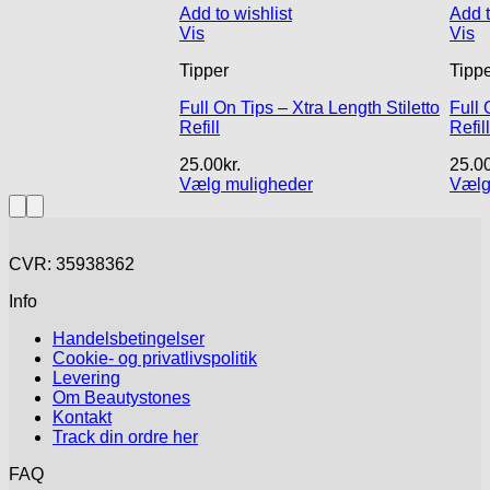
varianter.
Add to wishlist
Add t
Mulighederne
Vis
Vis
kan
vælges
Tipper
Tipp
på
varesiden
Full On Tips – Xtra Length Stiletto
Full
Refill
Refil
25.00
kr.
25.0
Vælg muligheder
Vælg
Dette
Dett
vare
vare
har
har
flere
flere
CVR: 35938362
varianter.
varia
Info
Mulighederne
Muli
kan
kan
Handelsbetingelser
vælges
vælg
Cookie- og privatlivspolitik
på
på
Levering
varesiden
vare
Om Beautystones
Kontakt
Track din ordre her
FAQ