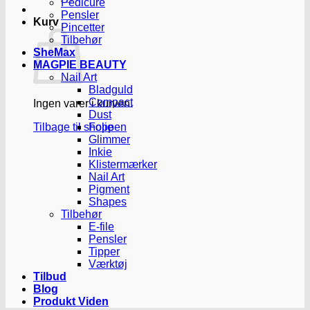
Pedicure
Pensler
Kurv
Pincetter
Tilbehør
SheMax
MAGPIE BEAUTY
Nail Art
Bladguld
Compact
Ingen varer i kurven.
Dust
Tilbage til shoppen
Folie
Glimmer
Inkie
Klistermærker
Nail Art
Pigment
Shapes
Tilbehør
E-file
Pensler
Tipper
Værktøj
Tilbud
Blog
Produkt Viden