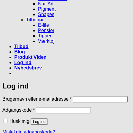
Nail Art
Pigment
Shapes
Tilbehør
E-file
Pensler
Tipper
Værktøj
Tilbud
Blog
Produkt Viden
Log ind
Nyhedsbrev
Log ind
Påkrævet
Brugernavn eller e-mailadresse
*
Påkrævet
Adgangskode
*
Husk mig
Log ind
Mistet din adgangskode?