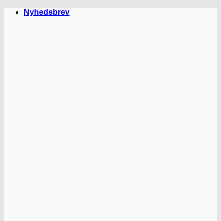
Fortsæt
Nyhedsbrev
til
indhold