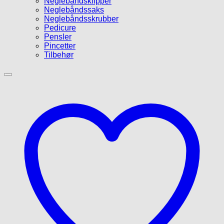
Neglebåndsklipper
Neglebåndssaks
Neglebåndsskrubber
Pedicure
Pensler
Pincetter
Tilbehør