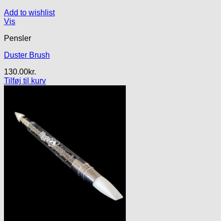
Add to wishlist
Vis
Pensler
Duster Brush
130.00
kr.
Tilføj til kurv