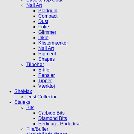
Nail Art
Bladguld
Compact
Dust
Folie
Glimmer
Inkie
Klistermærker
Nail Art
Pigment
Shapes
Tilbehør
E-file
Pensler
Tipper
Værktøj
SheMax
Dust Collector
Staleks
Bits
Carbide Bits
Diamond Bits
Pedicure- Pododisc
File/Buffer