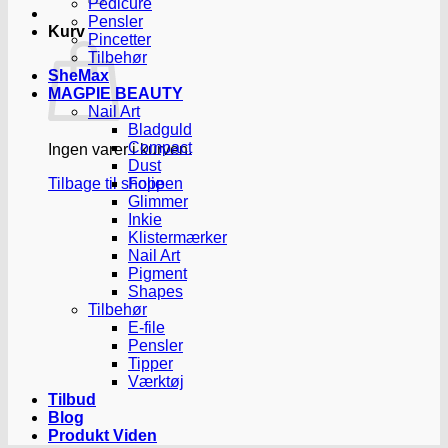
Pedicure
Pensler
Kurv
Pincetter
Tilbehør
SheMax
MAGPIE BEAUTY
Nail Art
Bladguld
Compact
Ingen varer i kurven.
Dust
Tilbage til shoppen
Folie
Glimmer
Inkie
Klistermærker
Nail Art
Pigment
Shapes
Tilbehør
E-file
Pensler
Tipper
Værktøj
Tilbud
Blog
Produkt Viden