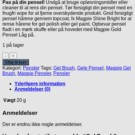
Pas på din pensel!
Undgå at bruge opløsningsmidler eller
cleaner til at rens din pensel. Tør forsigtigt din pensel med en
fnugfri wipe for at fjerne overskydende produkt. Gnid forsigtigt
pensel hårene gennem topcoat, fx Magpie Shine Bright for at
rense hårene for gel polish eller gel paint. Opbevar pensel
fladt i en mørk skuffe eller på hovedet med Magpie Gold
Pensel Låg på.
1 på lager
Gel
Brush
Tilføj til kurv
antal
Kategori:
Pensler
Tags:
Gel Brush
,
Gele Pensel
,
Magpie Gel
Brush
,
Magpie Pensler
,
Pensler
Yderligere information
Anmeldelser (0)
Vægt
20 g
Anmeldelser
Der er endnu ikke nogle anmeldelser.