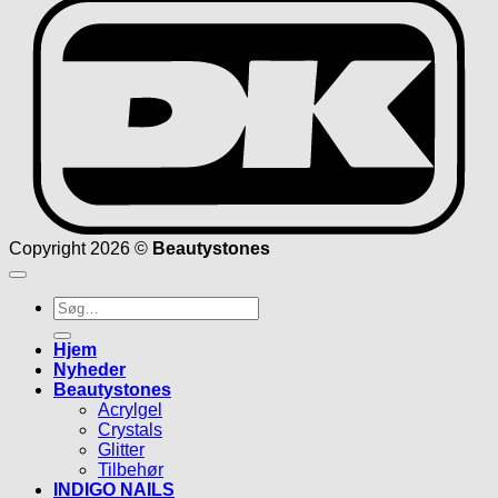
D
Copyright 2026 ©
Beautystones
Søg
efter:
Hjem
Nyheder
Beautystones
Acrylgel
Crystals
Glitter
Tilbehør
INDIGO NAILS