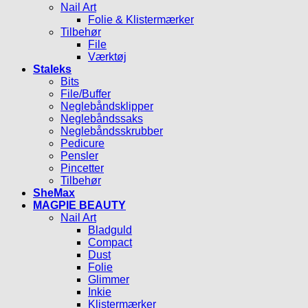
Nail Art
Folie & Klistermærker
Tilbehør
File
Værktøj
Staleks
Bits
File/Buffer
Neglebåndsklipper
Neglebåndssaks
Neglebåndsskrubber
Pedicure
Pensler
Pincetter
Tilbehør
SheMax
MAGPIE BEAUTY
Nail Art
Bladguld
Compact
Dust
Folie
Glimmer
Inkie
Klistermærker