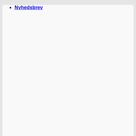
Fortsæt
Nyhedsbrev
til
indhold