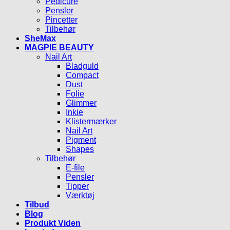
Pedicure
Pensler
Pincetter
Tilbehør
SheMax
MAGPIE BEAUTY
Nail Art
Bladguld
Compact
Dust
Folie
Glimmer
Inkie
Klistermærker
Nail Art
Pigment
Shapes
Tilbehør
E-file
Pensler
Tipper
Værktøj
Tilbud
Blog
Produkt Viden