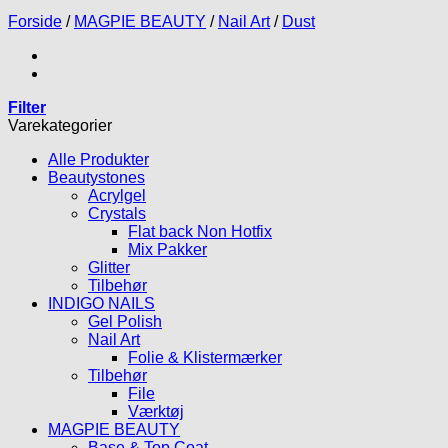
Forside
/
MAGPIE BEAUTY
/
Nail Art
/
Dust
Filter
Varekategorier
Alle Produkter
Beautystones
Acrylgel
Crystals
Flat back Non Hotfix
Mix Pakker
Glitter
Tilbehør
INDIGO NAILS
Gel Polish
Nail Art
Folie & Klistermærker
Tilbehør
File
Værktøj
MAGPIE BEAUTY
Base & Top Coat