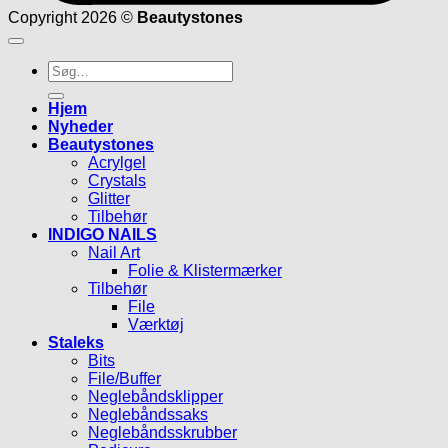
Copyright 2026 ©
Beautystones
Søg
efter:
Hjem
Nyheder
Beautystones
Acrylgel
Crystals
Glitter
Tilbehør
INDIGO NAILS
Nail Art
Folie & Klistermærker
Tilbehør
File
Værktøj
Staleks
Bits
File/Buffer
Neglebåndsklipper
Neglebåndssaks
Neglebåndsskrubber