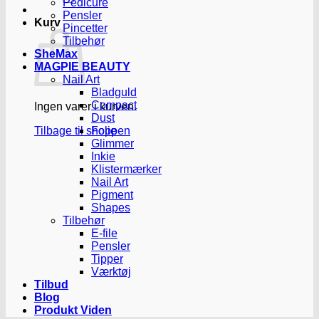
Pedicure
Pensler
Kurv
Pincetter
Tilbehør
SheMax
MAGPIE BEAUTY
Nail Art
Bladguld
Compact
Ingen varer i kurven.
Dust
Tilbage til shoppen
Folie
Glimmer
Inkie
Klistermærker
Nail Art
Pigment
Shapes
Tilbehør
E-file
Pensler
Tipper
Værktøj
Tilbud
Blog
Produkt Viden