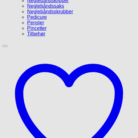
Neglebåndsklipper
Neglebåndssaks
Neglebåndsskrubber
Pedicure
Pensler
Pincetter
Tilbehør