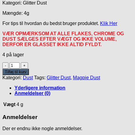
Kategori: Glitter Dust
Mængde: 4g
For tips til hvordan du bedst bruger produktet.
Klik Her
VÆR OPMÆRKSOM AT ALLE FLAKES, CHROME OG
DUST SÆLGES EFTER VÆGT OG IKKE VOLUME,
DERFOR ER GLASSET IKKE ALTID FYLDT.
4 på lager
Gloria
Dust
Tilføj til kurv
antal
Kategori:
Dust
Tags:
Glitter Dust
,
Magpie Dust
Yderligere information
Anmeldelser (0)
Vægt
4 g
Anmeldelser
Der er endnu ikke nogle anmeldelser.