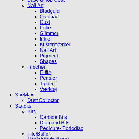
Nail Art
Bladguld
Compact
Dust
Folie
Glimmer
Inkie
Klistermærker
Nail Art
Pigment
Shapes
Tilbehør
E-file
Pensler
Tipper
Værktøj
SheMax
Dust Collector
Staleks
Bits
Carbide Bits
Diamond Bits
Pedicure- Pododisc
File/Buffer