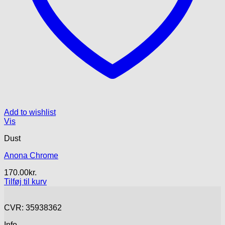
Add to wishlist
Vis
Dust
Anona Chrome
170.00
kr.
Tilføj til kurv
CVR: 35938362
Info