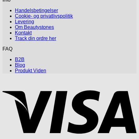
Handelsbetingelser
Cookie- og privatlivspolitik
Levering
Om Beautystones
Kontakt
Track din ordre her
FAQ
B2B
Blog
Produkt Viden
V