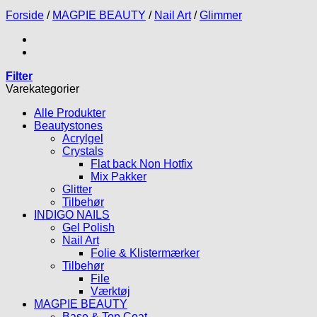
Forside
/
MAGPIE BEAUTY
/
Nail Art
/
Glimmer
Filter
Varekategorier
Alle Produkter
Beautystones
Acrylgel
Crystals
Flat back Non Hotfix
Mix Pakker
Glitter
Tilbehør
INDIGO NAILS
Gel Polish
Nail Art
Folie & Klistermærker
Tilbehør
File
Værktøj
MAGPIE BEAUTY
Base & Top Coat