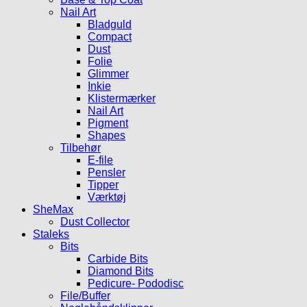
Nail Art
Bladguld
Compact
Dust
Folie
Glimmer
Inkie
Klistermærker
Nail Art
Pigment
Shapes
Tilbehør
E-file
Pensler
Tipper
Værktøj
SheMax
Dust Collector
Staleks
Bits
Carbide Bits
Diamond Bits
Pedicure- Pododisc
File/Buffer