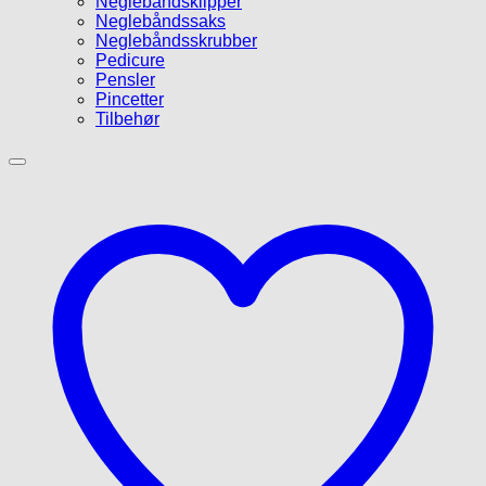
Neglebåndsklipper
Neglebåndssaks
Neglebåndsskrubber
Pedicure
Pensler
Pincetter
Tilbehør