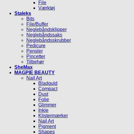
File
Værktøj
Staleks
Bits
File/Buffer
Neglebåndsklipper
Neglebåndssaks
Neglebåndsskrubber
Pedicure
Pensler
Pincetter
Tilbehør
SheMax
MAGPIE BEAUTY
Nail Art
Bladguld
Compact
Dust
Folie
Glimmer
Inkie
Klistermærker
Nail Art
Pigment
Shapes