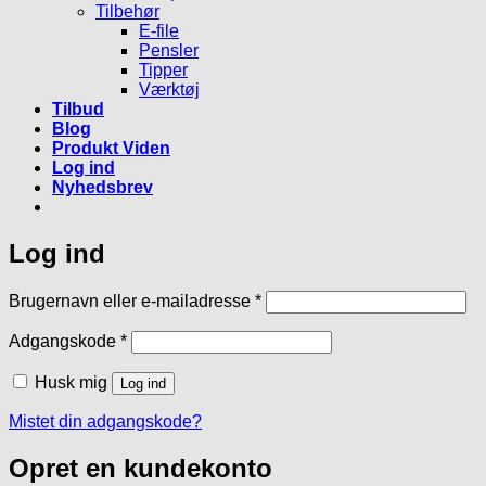
Tilbehør
E-file
Pensler
Tipper
Værktøj
Tilbud
Blog
Produkt Viden
Log ind
Nyhedsbrev
Log ind
Påkrævet
Brugernavn eller e-mailadresse
*
Påkrævet
Adgangskode
*
Husk mig
Log ind
Mistet din adgangskode?
Opret en kundekonto