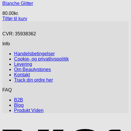
Blanche Glitter
80.00
kr.
Tilføj til kurv
CVR: 35938362
Info
Handelsbetingelser
Cookie- og privatlivspolitik
Levering
Om Beautystones
Kontakt
Track din ordre her
FAQ
B2B
Blog
Produkt Viden
V