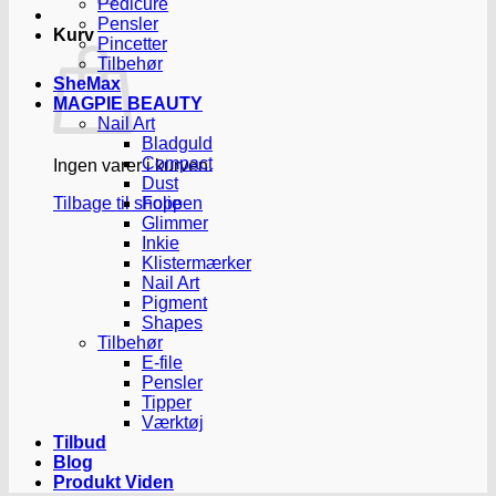
Pedicure
Pensler
Kurv
Pincetter
Tilbehør
SheMax
MAGPIE BEAUTY
Nail Art
Bladguld
Compact
Ingen varer i kurven.
Dust
Tilbage til shoppen
Folie
Glimmer
Inkie
Klistermærker
Nail Art
Pigment
Shapes
Tilbehør
E-file
Pensler
Tipper
Værktøj
Tilbud
Blog
Produkt Viden