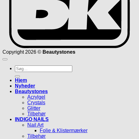
Copyright 2026 ©
Beautystones
Søg
efter:
Hjem
Nyheder
Beautystones
Acrylgel
Crystals
Glitter
Tilbehør
INDIGO NAILS
Nail Art
Folie & Klistermærker
Tilbehør