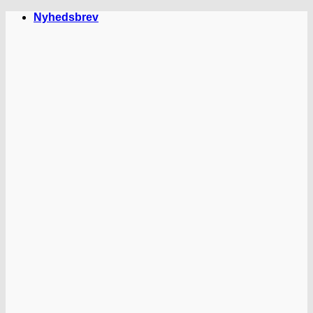
Fortsæt
Nyhedsbrev
til
indhold