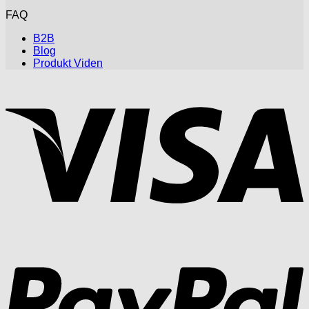
FAQ
B2B
Blog
Produkt Viden
V
P