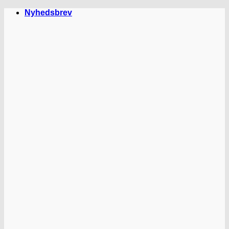
Fortsæt
Nyhedsbrev
til
indhold