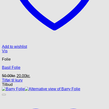
Add to wishlist
Vis
Folie
Basil Folie
Den
Den
50.00
kr.
20.00
kr.
oprindelige
aktuelle
Tilføj til kurv
pris
pris
Tilbud
var:
er:
50.00kr..
20.00kr..