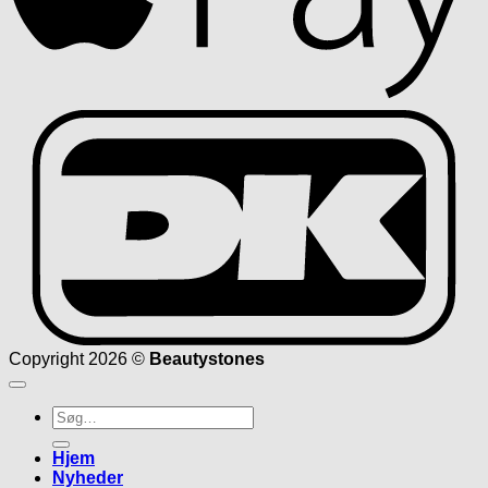
D
Copyright 2026 ©
Beautystones
Søg
efter:
Hjem
Nyheder