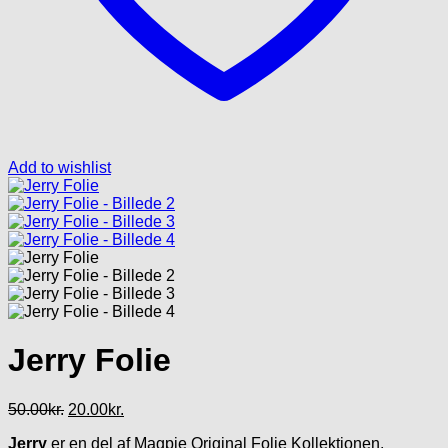
Add to wishlist
Jerry Folie
Den
Den
50.00
kr.
20.00
kr.
oprindelige
aktuelle
Jerry
er en del af Magpie Original Folie Kollektionen.
pris
pris