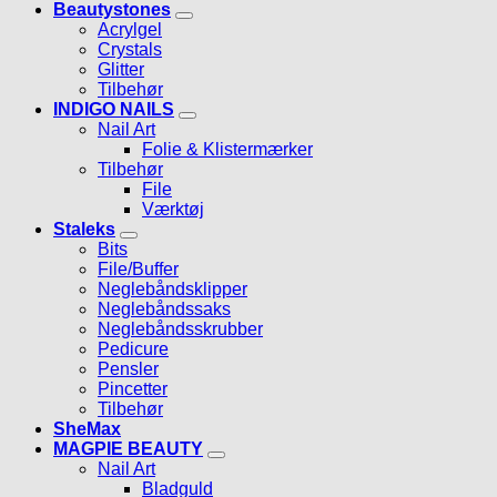
Beautystones
Acrylgel
Crystals
Glitter
Tilbehør
INDIGO NAILS
Nail Art
Folie & Klistermærker
Tilbehør
File
Værktøj
Staleks
Bits
File/Buffer
Neglebåndsklipper
Neglebåndssaks
Neglebåndsskrubber
Pedicure
Pensler
Pincetter
Tilbehør
SheMax
MAGPIE BEAUTY
Nail Art
Bladguld