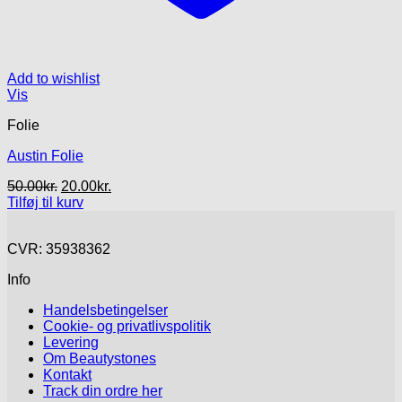
Add to wishlist
Vis
Folie
Austin Folie
Den
Den
50.00
kr.
20.00
kr.
oprindelige
aktuelle
Tilføj til kurv
pris
pris
var:
er:
CVR: 35938362
50.00kr..
20.00kr..
Info
Handelsbetingelser
Cookie- og privatlivspolitik
Levering
Om Beautystones
Kontakt
Track din ordre her