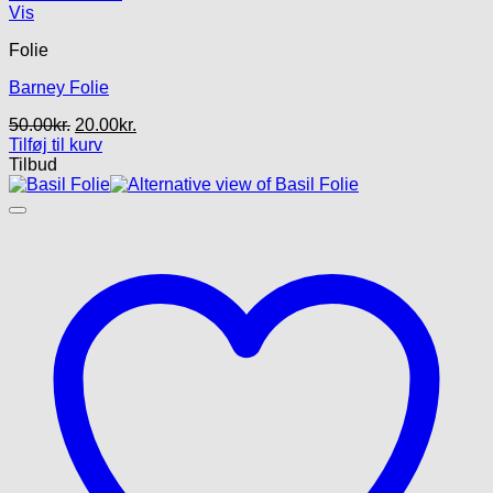
Vis
Folie
Barney Folie
Den
Den
50.00
kr.
20.00
kr.
oprindelige
aktuelle
Tilføj til kurv
pris
pris
Tilbud
var:
er:
50.00kr..
20.00kr..