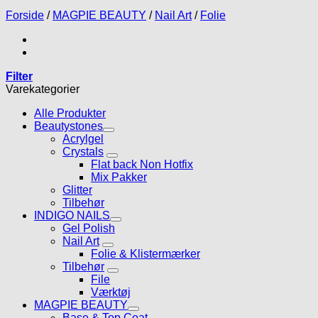
Forside
/
MAGPIE BEAUTY
/
Nail Art
/
Folie
Filter
Varekategorier
Alle Produkter
Beautystones
Acrylgel
Crystals
Flat back Non Hotfix
Mix Pakker
Glitter
Tilbehør
INDIGO NAILS
Gel Polish
Nail Art
Folie & Klistermærker
Tilbehør
File
Værktøj
MAGPIE BEAUTY
Base & Top Coat