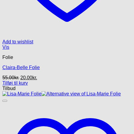
Add to wishlist
Vis
Folie
Claira-Belle Folie
Den
Den
55.00
kr.
20.00
kr.
oprindelige
aktuelle
Tilføj til kurv
pris
pris
Tilbud
var:
er:
55.00kr..
20.00kr..