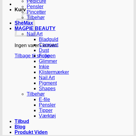
Pedicure
Pensler
Kurv
Pincetter
Tilbehør
SheMax
MAGPIE BEAUTY
Nail Art
Bladguld
Compact
Ingen varer i kurven.
Dust
Tilbage til shoppen
Folie
Glimmer
Inkie
Klistermærker
Nail Art
Pigment
Shapes
Tilbehør
E-file
Pensler
Tipper
Værktøj
Tilbud
Blog
Produkt Viden