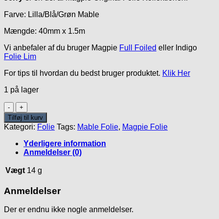
var:
er:
Farve: Lilla/Blå/Grøn Mable
50.00kr..
20.00kr..
Mængde: 40mm x 1.5m
Vi anbefaler af du bruger Magpie
Full Foiled
eller Indigo
Folie Lim
For tips til hvordan du bedst bruger produktet.
Klik Her
1 på lager
Jerry
Folie
Tilføj til kurv
antal
Kategori:
Folie
Tags:
Mable Folie
,
Magpie Folie
Yderligere information
Anmeldelser (0)
Vægt
14 g
Anmeldelser
Der er endnu ikke nogle anmeldelser.