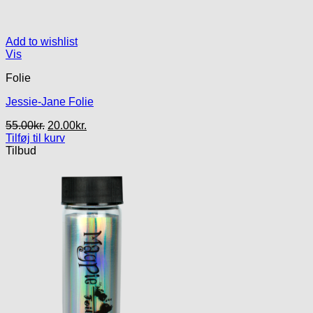
Add to wishlist
Vis
Folie
Jessie-Jane Folie
Den
Den
55.00
kr.
20.00
kr.
oprindelige
aktuelle
Tilføj til kurv
pris
pris
Tilbud
var:
er:
55.00kr..
20.00kr..