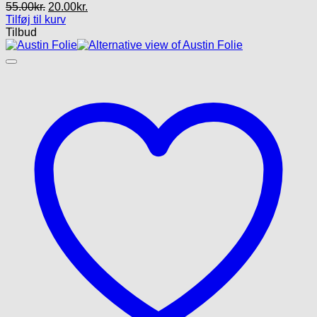
Den
Den
55.00
kr.
20.00
kr.
oprindelige
aktuelle
Tilføj til kurv
pris
pris
Tilbud
var:
er:
55.00kr..
20.00kr..