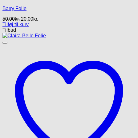
Barry Folie
Den
Den
50.00
kr.
20.00
kr.
oprindelige
aktuelle
Tilføj til kurv
pris
pris
Tilbud
var:
er:
50.00kr..
20.00kr..