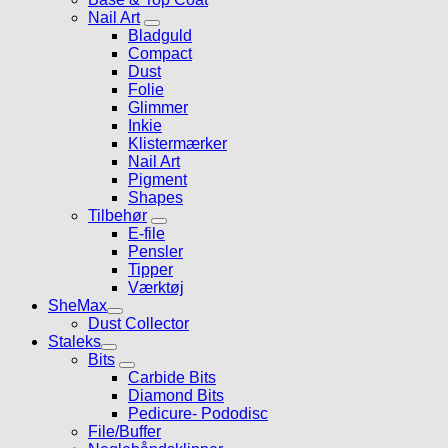
Nail Art
Bladguld
Compact
Dust
Folie
Glimmer
Inkie
Klistermærker
Nail Art
Pigment
Shapes
Tilbehør
E-file
Pensler
Tipper
Værktøj
SheMax
Dust Collector
Staleks
Bits
Carbide Bits
Diamond Bits
Pedicure- Pododisc
File/Buffer