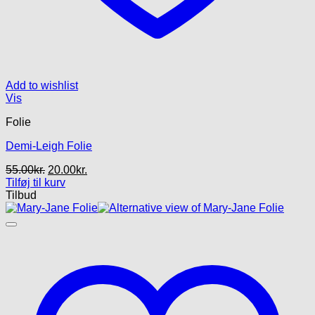
Add to wishlist
Vis
Folie
Demi-Leigh Folie
Den
Den
55.00
kr.
20.00
kr.
oprindelige
aktuelle
Tilføj til kurv
pris
pris
Tilbud
var:
er:
55.00kr..
20.00kr..