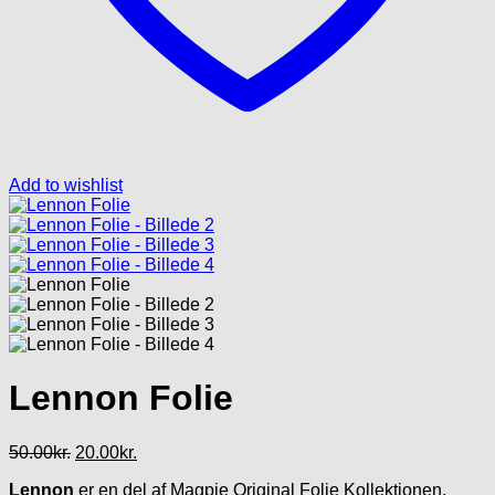
Add to wishlist
Lennon Folie
Den
Den
50.00
kr.
20.00
kr.
oprindelige
aktuelle
Lennon
er en del af Magpie Original Folie Kollektionen.
pris
pris