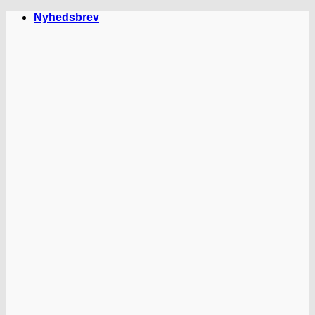
Fortsæt
Nyhedsbrev
til
indhold