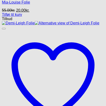
Mia-Louise Folie
Den
Den
55.00
kr.
20.00
kr.
oprindelige
aktuelle
Tilføj til kurv
pris
pris
Tilbud
var:
er:
55.00kr..
20.00kr..