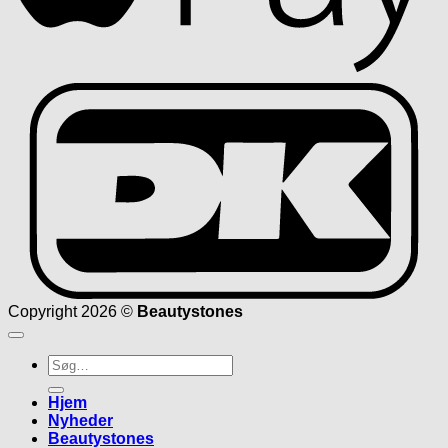
D
Copyright 2026 ©
Beautystones
Søg
efter:
Hjem
Nyheder
Beautystones