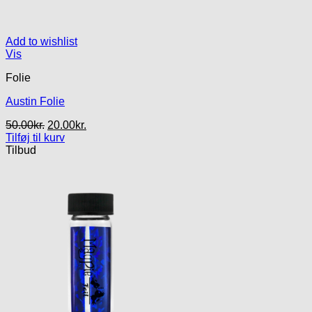
Add to wishlist
Vis
Folie
Austin Folie
Den
Den
50.00
kr.
20.00
kr.
oprindelige
aktuelle
Tilføj til kurv
pris
pris
Tilbud
var:
er:
50.00kr..
20.00kr..