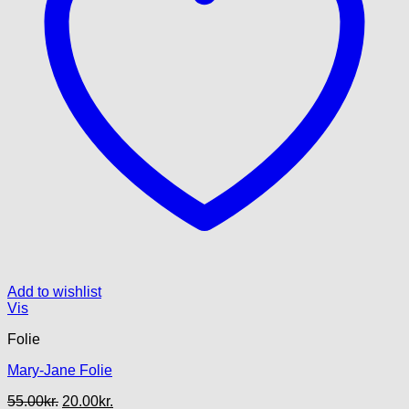
Add to wishlist
Vis
Folie
Mary-Jane Folie
Den
Den
55.00
kr.
20.00
kr.