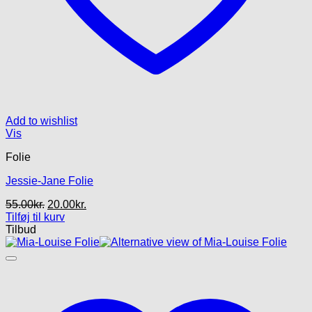
Add to wishlist
Vis
Folie
Jessie-Jane Folie
Den
Den
55.00
kr.
20.00
kr.
oprindelige
aktuelle
Tilføj til kurv
pris
pris
Tilbud
var:
er:
55.00kr..
20.00kr..