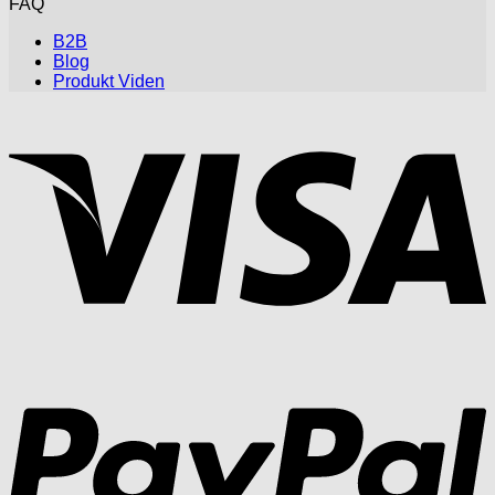
FAQ
B2B
Blog
Produkt Viden
V
P