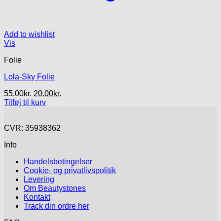
Add to wishlist
Vis
Folie
Lola-Sky Folie
Den
Den
55.00
kr.
20.00
kr.
oprindelige
aktuelle
Tilføj til kurv
pris
pris
var:
er:
CVR: 35938362
55.00kr..
20.00kr..
Info
Handelsbetingelser
Cookie- og privatlivspolitik
Levering
Om Beautystones
Kontakt
Track din ordre her