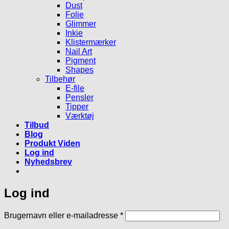
Dust
Folie
Glimmer
Inkie
Klistermærker
Nail Art
Pigment
Shapes
Tilbehør
E-file
Pensler
Tipper
Værktøj
Tilbud
Blog
Produkt Viden
Log ind
Nyhedsbrev
Log ind
Påkrævet
Brugernavn eller e-mailadresse
*