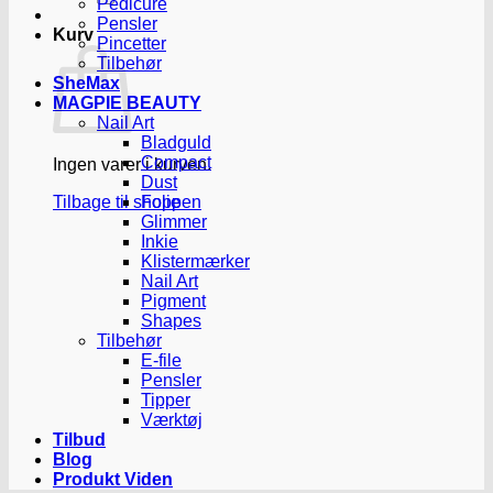
Pedicure
Pensler
Kurv
Pincetter
Tilbehør
SheMax
MAGPIE BEAUTY
Nail Art
Bladguld
Compact
Ingen varer i kurven.
Dust
Tilbage til shoppen
Folie
Glimmer
Inkie
Klistermærker
Nail Art
Pigment
Shapes
Tilbehør
E-file
Pensler
Tipper
Værktøj
Tilbud
Blog
Produkt Viden