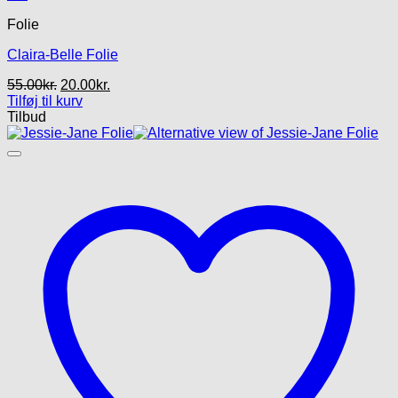
Folie
Claira-Belle Folie
Den
Den
55.00
kr.
20.00
kr.
oprindelige
aktuelle
Tilføj til kurv
pris
pris
Tilbud
var:
er:
55.00kr..
20.00kr..