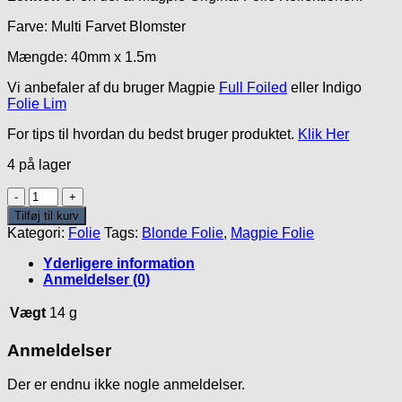
var:
er:
Farve: Multi Farvet Blomster
50.00kr..
20.00kr..
Mængde: 40mm x 1.5m
Vi anbefaler af du bruger Magpie
Full Foiled
eller Indigo
Folie Lim
For tips til hvordan du bedst bruger produktet.
Klik Her
4 på lager
Lennon
Folie
Tilføj til kurv
antal
Kategori:
Folie
Tags:
Blonde Folie
,
Magpie Folie
Yderligere information
Anmeldelser (0)
Vægt
14 g
Anmeldelser
Der er endnu ikke nogle anmeldelser.