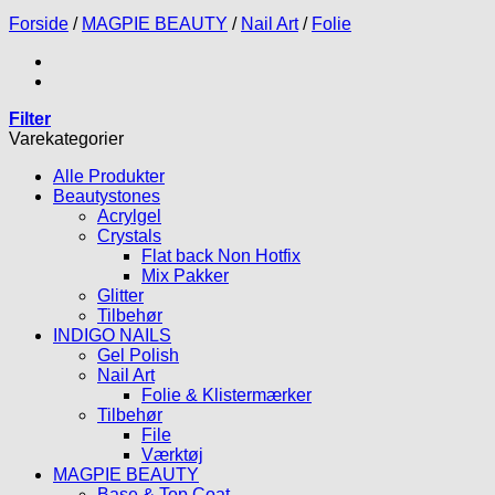
Forside
/
MAGPIE BEAUTY
/
Nail Art
/
Folie
Filter
Varekategorier
Alle Produkter
Beautystones
Acrylgel
Crystals
Flat back Non Hotfix
Mix Pakker
Glitter
Tilbehør
INDIGO NAILS
Gel Polish
Nail Art
Folie & Klistermærker
Tilbehør
File
Værktøj
MAGPIE BEAUTY
Base & Top Coat