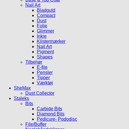
Nail Art
Bladguld
Compact
Dust
Folie
Glimmer
Inkie
Klistermærker
Nail Art
Pigment
Shapes
Tilbehør
E-file
Pensler
Tipper
Værktøj
SheMax
Dust Collector
Staleks
Bits
Carbide Bits
Diamond Bits
Pedicure- Pododisc
File/Buffer