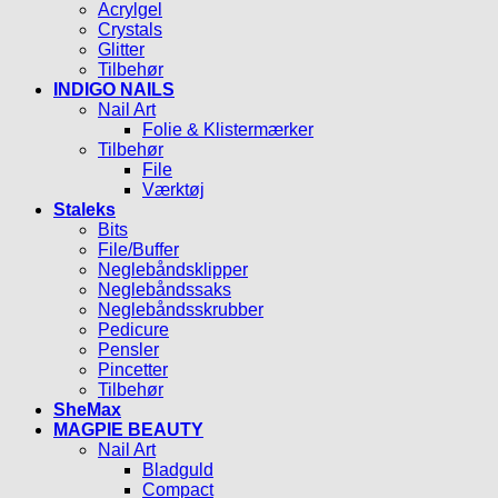
Acrylgel
Crystals
Glitter
Tilbehør
INDIGO NAILS
Nail Art
Folie & Klistermærker
Tilbehør
File
Værktøj
Staleks
Bits
File/Buffer
Neglebåndsklipper
Neglebåndssaks
Neglebåndsskrubber
Pedicure
Pensler
Pincetter
Tilbehør
SheMax
MAGPIE BEAUTY
Nail Art
Bladguld
Compact