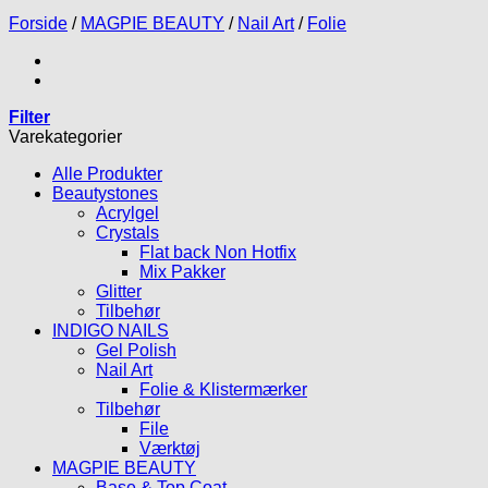
Forside
/
MAGPIE BEAUTY
/
Nail Art
/
Folie
Filter
Varekategorier
Alle Produkter
Beautystones
Acrylgel
Crystals
Flat back Non Hotfix
Mix Pakker
Glitter
Tilbehør
INDIGO NAILS
Gel Polish
Nail Art
Folie & Klistermærker
Tilbehør
File
Værktøj
MAGPIE BEAUTY
Base & Top Coat