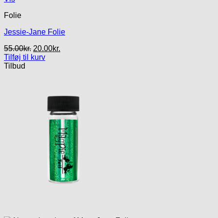
Folie
Jessie-Jane Folie
Den
Den
55.00
kr.
20.00
kr.
oprindelige
aktuelle
Tilføj til kurv
pris
pris
Tilbud
var:
er:
55.00kr..
20.00kr..