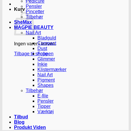
Pedicure
Pensler
Kurv
Pincetter
Tilbehør
SheMax
MAGPIE BEAUTY
Nail Art
Bladguld
Compact
Ingen varer i kurven.
Dust
Tilbage til shoppen
Folie
Glimmer
Inkie
Klistermærker
Nail Art
Pigment
Shapes
Tilbehør
E-file
Pensler
Tipper
Værktøj
Tilbud
Blog
Produkt Viden