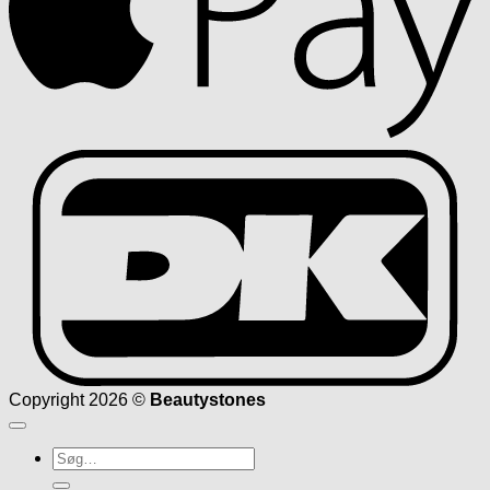
D
Copyright 2026 ©
Beautystones
Søg
efter: