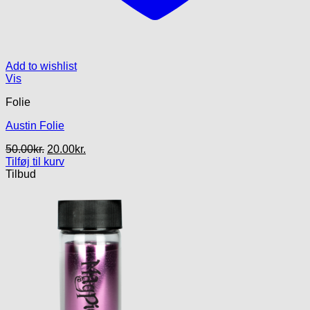
Add to wishlist
Vis
Folie
Austin Folie
Den
Den
50.00
kr.
20.00
kr.
oprindelige
aktuelle
Tilføj til kurv
pris
pris
Tilbud
var:
er:
50.00kr..
20.00kr..