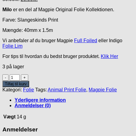
oprindelige
aktuelle
Milo
er en del af Magpie Original Folie Kollektionen.
pris
pris
var:
er:
Farve: Slangeskinds Print
50.00kr..
20.00kr..
Mængde: 40mm x 1.5m
Vi anbefaler af du bruger Magpie
Full Foiled
eller Indigo
Folie Lim
For tips til hvordan du bedst bruger produktet.
Klik Her
3 på lager
Milo
Folie
Tilføj til kurv
antal
Kategori:
Folie
Tags:
Animal Print Folie
,
Magpie Folie
Yderligere information
Anmeldelser (0)
Vægt
14 g
Anmeldelser