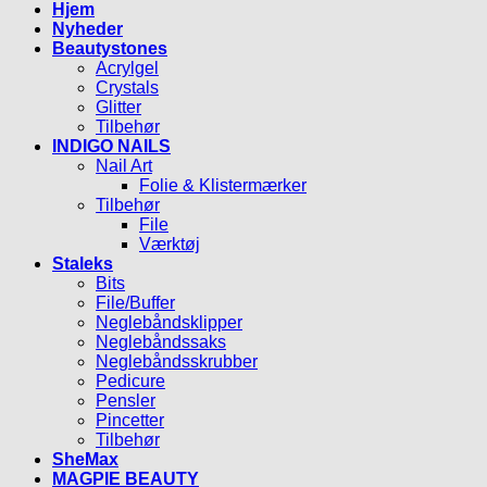
Hjem
Nyheder
Beautystones
Acrylgel
Crystals
Glitter
Tilbehør
INDIGO NAILS
Nail Art
Folie & Klistermærker
Tilbehør
File
Værktøj
Staleks
Bits
File/Buffer
Neglebåndsklipper
Neglebåndssaks
Neglebåndsskrubber
Pedicure
Pensler
Pincetter
Tilbehør
SheMax
MAGPIE BEAUTY