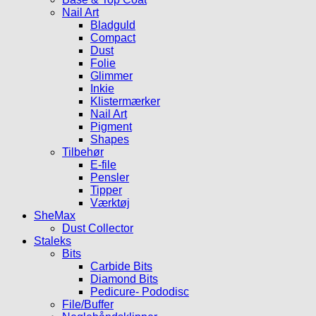
Nail Art
Bladguld
Compact
Dust
Folie
Glimmer
Inkie
Klistermærker
Nail Art
Pigment
Shapes
Tilbehør
E-file
Pensler
Tipper
Værktøj
SheMax
Dust Collector
Staleks
Bits
Carbide Bits
Diamond Bits
Pedicure- Pododisc
File/Buffer