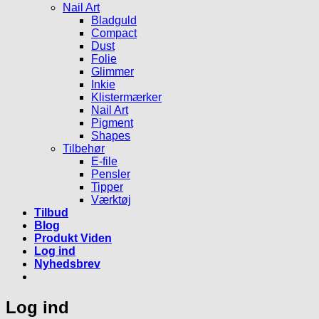
Nail Art
Bladguld
Compact
Dust
Folie
Glimmer
Inkie
Klistermærker
Nail Art
Pigment
Shapes
Tilbehør
E-file
Pensler
Tipper
Værktøj
Tilbud
Blog
Produkt Viden
Log ind
Nyhedsbrev
Log ind