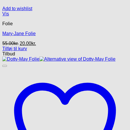
Add to wishlist
Vis
Folie
Mary-Jane Folie
Den
Den
55.00
kr.
20.00
kr.
oprindelige
aktuelle
Tilføj til kurv
pris
pris
Tilbud
var:
er:
55.00kr..
20.00kr..