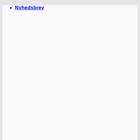
Fortsæt
Nyhedsbrev
til
indhold