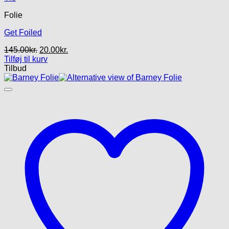
Folie
Get Foiled
Den
Den
145.00
kr.
20.00
kr.
oprindelige
aktuelle
Tilføj til kurv
pris
pris
Tilbud
var:
er:
145.00kr..
20.00kr..