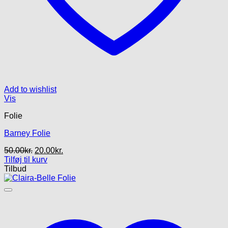
Add to wishlist
Vis
Folie
Barney Folie
Den
Den
50.00
kr.
20.00
kr.
oprindelige
aktuelle
Tilføj til kurv
pris
pris
Tilbud
var:
er:
50.00kr..
20.00kr..