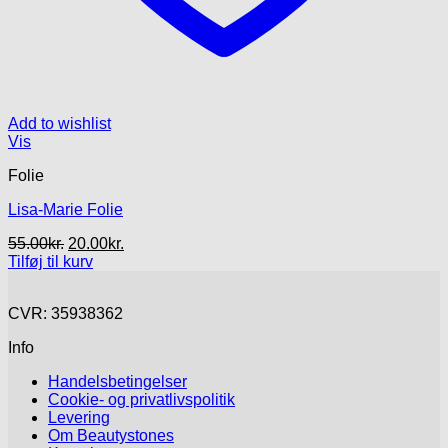
Add to wishlist
Vis
Folie
Lisa-Marie Folie
Den
Den
55.00
kr.
20.00
kr.
oprindelige
aktuelle
Tilføj til kurv
pris
pris
var:
er:
CVR: 35938362
55.00kr..
20.00kr..
Info
Handelsbetingelser
Cookie- og privatlivspolitik
Levering
Om Beautystones