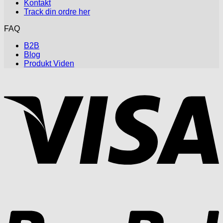
Kontakt
Track din ordre her
FAQ
B2B
Blog
Produkt Viden
V
P