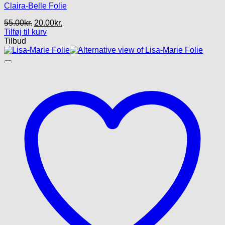
Claira-Belle Folie
Den
Den
55.00
kr.
20.00
kr.
oprindelige
aktuelle
Tilføj til kurv
pris
pris
Tilbud
var:
er:
55.00kr..
20.00kr..