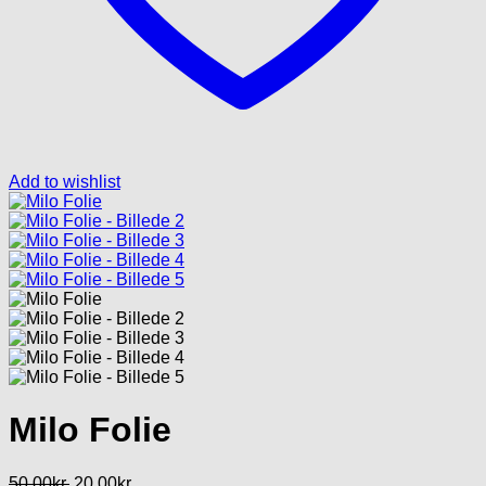
Add to wishlist
Milo Folie
Den
Den
50.00
kr.
20.00
kr.