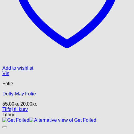
Add to wishlist
Vis
Folie
Dotty-May Folie
Den
Den
55.00
kr.
20.00
kr.
oprindelige
aktuelle
Tilføj til kurv
pris
pris
Tilbud
var:
er:
55.00kr..
20.00kr..