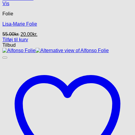
Vis
Folie
Lisa-Marie Folie
Den
Den
55.00
kr.
20.00
kr.
oprindelige
aktuelle
Tilføj til kurv
pris
pris
Tilbud
var:
er:
55.00kr..
20.00kr..