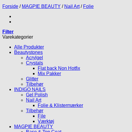
Forside
/
MAGPIE BEAUTY
/
Nail Art
/
Folie
Filter
Varekategorier
Alle Produkter
Beautystones
Acrylgel
Crystals
Flat back Non Hotfix
Mix Pakker
Glitter
Tilbehør
INDIGO NAILS
Gel Polish
Nail Art
Folie & Klistermærker
Tilbehør
File
Værktøj
MAGPIE BEAUTY
Base & Top Coat