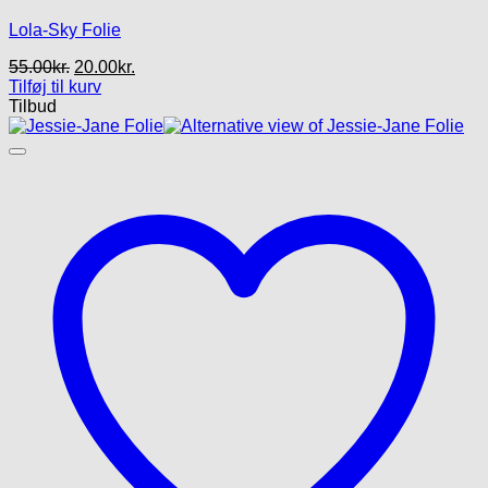
Lola-Sky Folie
Den
Den
55.00
kr.
20.00
kr.
oprindelige
aktuelle
Tilføj til kurv
pris
pris
Tilbud
var:
er:
55.00kr..
20.00kr..