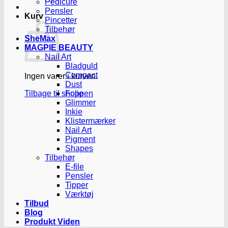
Pedicure
Pensler
Kurv
Pincetter
Tilbehør
SheMax
MAGPIE BEAUTY
Nail Art
Bladguld
Compact
Ingen varer i kurven.
Dust
Tilbage til shoppen
Folie
Glimmer
Inkie
Klistermærker
Nail Art
Pigment
Shapes
Tilbehør
E-file
Pensler
Tipper
Værktøj
Tilbud
Blog
Produkt Viden