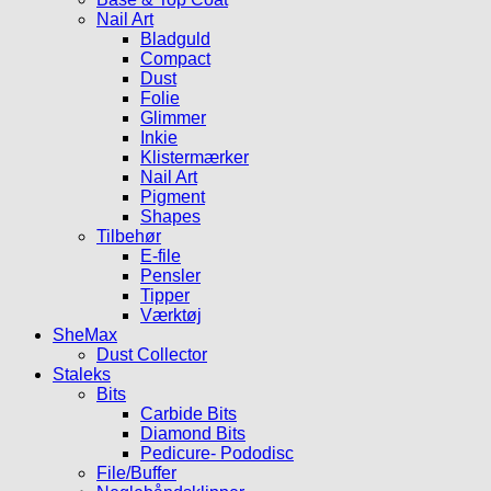
Nail Art
Bladguld
Compact
Dust
Folie
Glimmer
Inkie
Klistermærker
Nail Art
Pigment
Shapes
Tilbehør
E-file
Pensler
Tipper
Værktøj
SheMax
Dust Collector
Staleks
Bits
Carbide Bits
Diamond Bits
Pedicure- Pododisc
File/Buffer