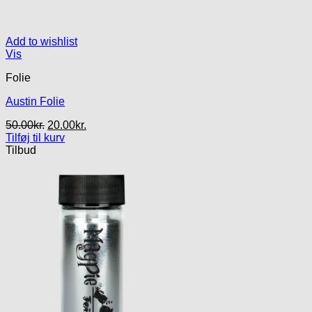
Add to wishlist
Vis
Folie
Austin Folie
Den
Den
50.00
kr.
20.00
kr.
oprindelige
aktuelle
Tilføj til kurv
pris
pris
Tilbud
var:
er:
50.00kr..
20.00kr..