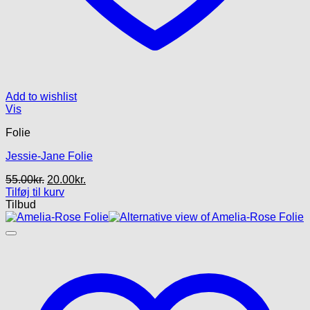
Add to wishlist
Vis
Folie
Jessie-Jane Folie
Den
Den
55.00
kr.
20.00
kr.
oprindelige
aktuelle
Tilføj til kurv
pris
pris
Tilbud
var:
er:
55.00kr..
20.00kr..