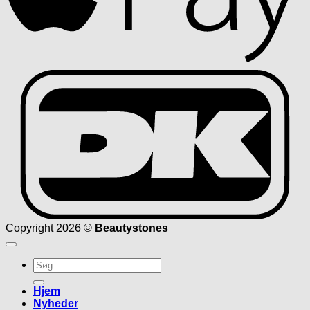
D
Copyright 2026 ©
Beautystones
Søg
efter:
Hjem
Nyheder