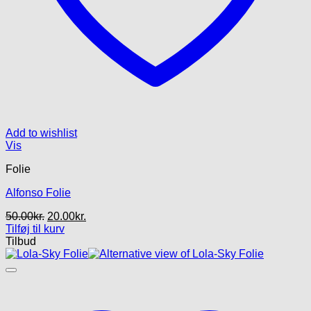
Add to wishlist
Vis
Folie
Alfonso Folie
Den
Den
50.00
kr.
20.00
kr.
oprindelige
aktuelle
Tilføj til kurv
pris
pris
Tilbud
var:
er:
50.00kr..
20.00kr..