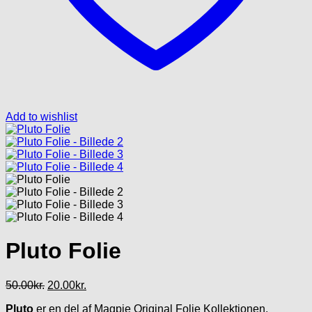
Add to wishlist
Pluto Folie
Den
Den
50.00
kr.
20.00
kr.
oprindelige
aktuelle
Pluto
er en del af Magpie Original Folie Kollektionen.
pris
pris