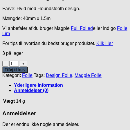
var:
er:
Farve: Hvid med Houndstooth design.
50.00kr..
20.00kr..
Mængde: 40mm x 1.5m
Vi anbefaler af du bruger Magpie
Full Foiled
eller Indigo
Folie
Lim
For tips til hvordan du bedst bruger produktet.
Klik Her
3 på lager
Pluto
Folie
Tilføj til kurv
antal
Kategori:
Folie
Tags:
Design Folie
,
Magpie Folie
Yderligere information
Anmeldelser (0)
Vægt
14 g
Anmeldelser
Der er endnu ikke nogle anmeldelser.