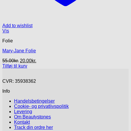
Add to wishlist
Vis
Folie
Mary-Jane Folie
Den
Den
55.00
kr.
20.00
kr.
oprindelige
aktuelle
Tilføj til kurv
pris
pris
var:
er:
CVR: 35938362
55.00kr..
20.00kr..
Info
Handelsbetingelser
Cookie- og privatlivspolitik
Levering
Om Beautystones
Kontakt
Track din ordre her