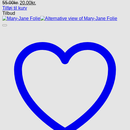
Den
Den
55.00
kr.
20.00
kr.
oprindelige
aktuelle
Tilføj til kurv
pris
pris
Tilbud
var:
er:
55.00kr..
20.00kr..