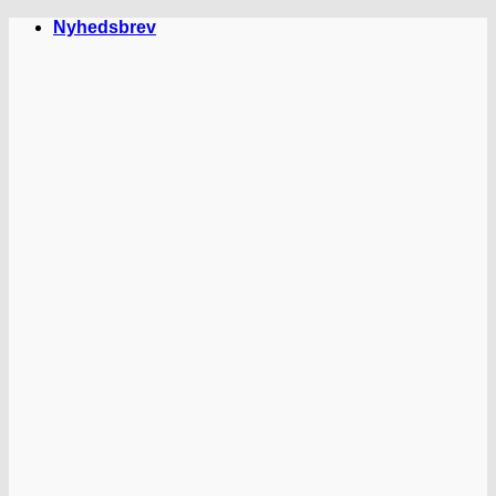
Fortsæt
Nyhedsbrev
til
indhold