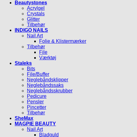
Beautystones
Acrylgel
Crystals
Glitter
Tilbehør
INDIGO NAILS
Nail Art
Folie & Klistermærker
Tilbehør
File
Værktøj
Staleks
Bits
File/Buffer
Neglebåndsklipper
Neglebåndssaks
Neglebåndsskrubber
Pedicure
Pensler
Pincetter
Tilbehør
SheMax
MAGPIE BEAUTY
Nail Art
Bladguld