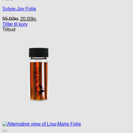
Sylvie-Joy Folie
Den
Den
55.00
kr.
20.00
kr.
oprindelige
aktuelle
Tilføj til kurv
pris
pris
Tilbud
var:
er:
55.00kr..
20.00kr..