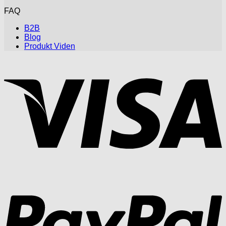
FAQ
B2B
Blog
Produkt Viden
V
P