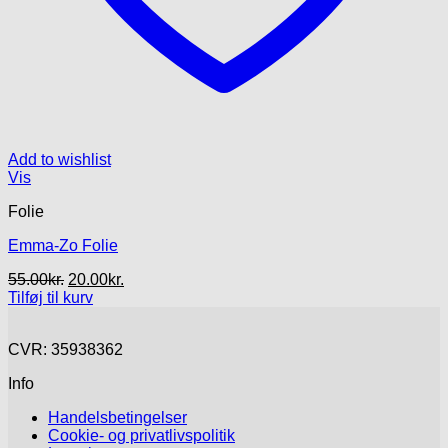
Add to wishlist
Vis
Folie
Emma-Zo Folie
Den
Den
55.00
kr.
20.00
kr.
oprindelige
aktuelle
Tilføj til kurv
pris
pris
var:
er:
CVR: 35938362
55.00kr..
20.00kr..
Info
Handelsbetingelser
Cookie- og privatlivspolitik