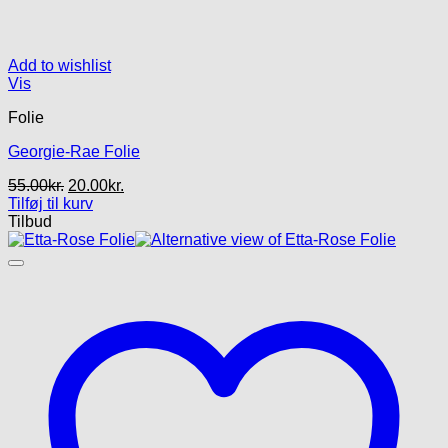
Add to wishlist
Vis
Folie
Georgie-Rae Folie
Den
Den
55.00
kr.
20.00
kr.
oprindelige
aktuelle
Tilføj til kurv
pris
pris
Tilbud
var:
er:
55.00kr..
20.00kr..