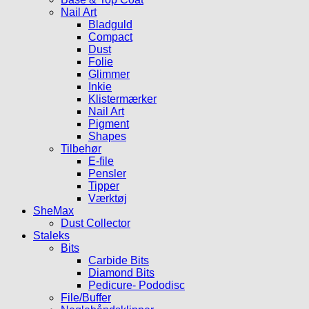
Nail Art
Bladguld
Compact
Dust
Folie
Glimmer
Inkie
Klistermærker
Nail Art
Pigment
Shapes
Tilbehør
E-file
Pensler
Tipper
Værktøj
SheMax
Dust Collector
Staleks
Bits
Carbide Bits
Diamond Bits
Pedicure- Pododisc
File/Buffer