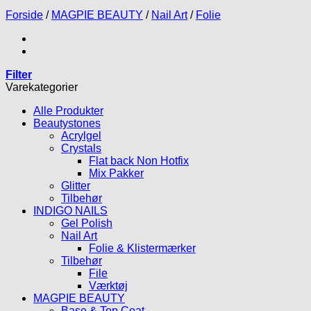
Forside
/
MAGPIE BEAUTY
/
Nail Art
/
Folie
Filter
Varekategorier
Alle Produkter
Beautystones
Acrylgel
Crystals
Flat back Non Hotfix
Mix Pakker
Glitter
Tilbehør
INDIGO NAILS
Gel Polish
Nail Art
Folie & Klistermærker
Tilbehør
File
Værktøj
MAGPIE BEAUTY
Base & Top Coat