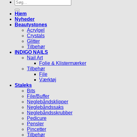
Søg
efter:
Hjem
Nyheder
Beautystones
Acrylgel
Crystals
Glitter
Tilbehør
INDIGO NAILS
Nail Art
Folie & Klistermærker
Tilbehør
File
Værktøj
Staleks
Bits
File/Buffer
Neglebåndsklipper
Neglebåndssaks
Neglebåndsskrubber
Pedicure
Pensler
Pincetter
Tilbehør