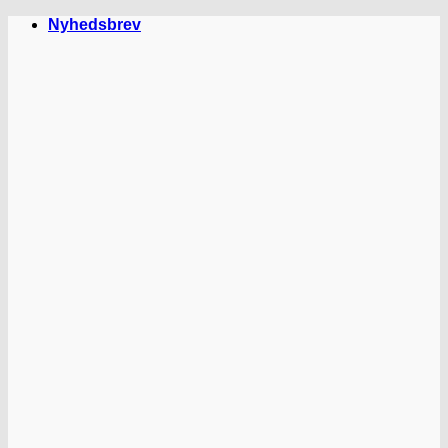
Fortsæt
Nyhedsbrev
til
indhold