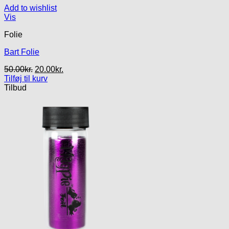
Add to wishlist
Vis
Folie
Bart Folie
Den
Den
50.00
kr.
20.00
kr.
oprindelige
aktuelle
Tilføj til kurv
pris
pris
Tilbud
var:
er:
50.00kr..
20.00kr..