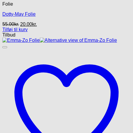
Folie
Dotty-May Folie
Den
Den
55.00
kr.
20.00
kr.
oprindelige
aktuelle
Tilføj til kurv
pris
pris
Tilbud
var:
er:
55.00kr..
20.00kr..