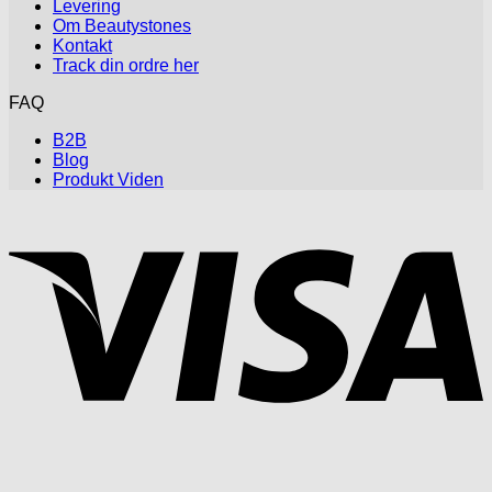
Levering
Om Beautystones
Kontakt
Track din ordre her
FAQ
B2B
Blog
Produkt Viden
V
P