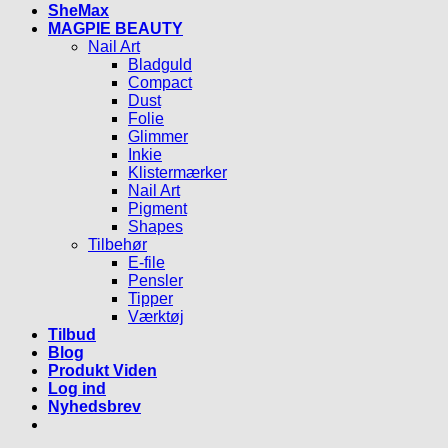
SheMax
MAGPIE BEAUTY
Nail Art
Bladguld
Compact
Dust
Folie
Glimmer
Inkie
Klistermærker
Nail Art
Pigment
Shapes
Tilbehør
E-file
Pensler
Tipper
Værktøj
Tilbud
Blog
Produkt Viden
Log ind
Nyhedsbrev