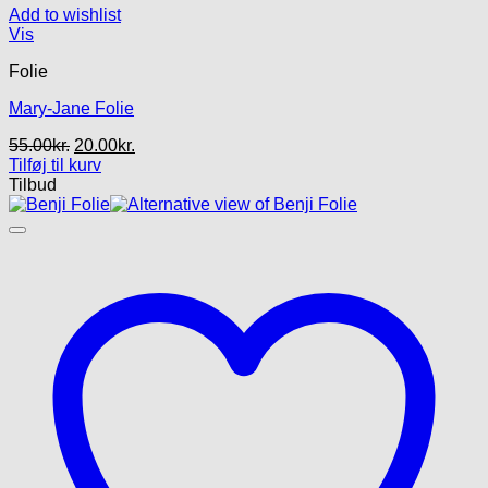
Add to wishlist
Vis
Folie
Mary-Jane Folie
Den
Den
55.00
kr.
20.00
kr.
oprindelige
aktuelle
Tilføj til kurv
pris
pris
Tilbud
var:
er:
55.00kr..
20.00kr..