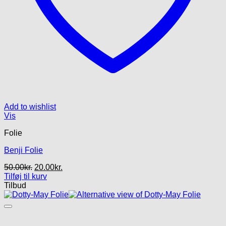
Add to wishlist
Vis
Folie
Benji Folie
Den
Den
50.00
kr.
20.00
kr.
oprindelige
aktuelle
Tilføj til kurv
pris
pris
Tilbud
var:
er:
50.00kr..
20.00kr..