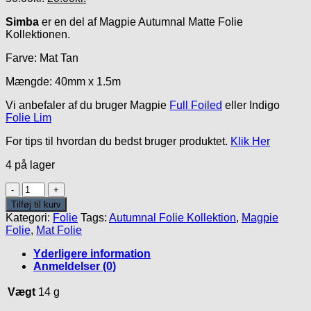
oprindelige
aktuelle
Simba
er en del af Magpie Autumnal Matte Folie
pris
pris
Kollektionen.
var:
er:
50.00kr..
20.00kr..
Farve: Mat Tan
Mængde: 40mm x 1.5m
Vi anbefaler af du bruger Magpie
Full Foiled
eller Indigo
Folie Lim
For tips til hvordan du bedst bruger produktet.
Klik Her
4 på lager
Simba
Folie
Tilføj til kurv
antal
Kategori:
Folie
Tags:
Autumnal Folie Kollektion
,
Magpie
Folie
,
Mat Folie
Yderligere information
Anmeldelser (0)
Vægt
14 g