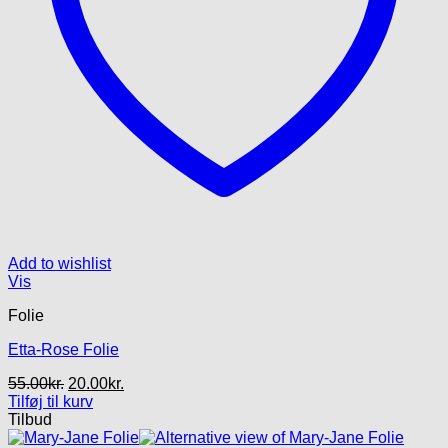
Add to wishlist
Vis
Folie
Etta-Rose Folie
Den
Den
55.00
kr.
20.00
kr.
oprindelige
aktuelle
Tilføj til kurv
pris
pris
Tilbud
var:
er: