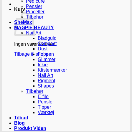
Pedicure
Pensler
Kurv
Pincetter
Tilbehør
SheMax
MAGPIE BEAUTY
Nail Art
Bladguld
Compact
Ingen varer i kurven.
Dust
Tilbage til shoppen
Folie
Glimmer
Inkie
Klistermærker
Nail Art
Pigment
Shapes
Tilbehør
E-file
Pensler
Tipper
Værktøj
Tilbud
Blog
Produkt Viden