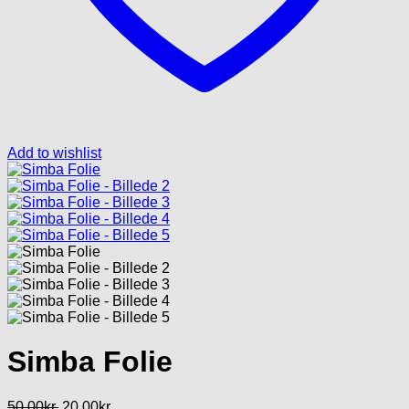
Add to wishlist
Simba Folie
Den
Den
50.00
kr.
20.00
kr.