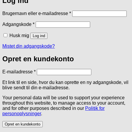
Log ind
Påkrævet
Brugernavn eller e-mailadresse
*
Påkrævet
Adgangskode
*
Husk mig
Log ind
Mistet din adgangskode?
Opret en kundekonto
Påkrævet
E-mailadresse
*
Et link til en side, hvor du kan oprette en ny adgangskode, vil
blive sendt til din e-mailadresse.
Your personal data will be used to support your experience
throughout this website, to manage access to your account,
and for other purposes described in our
Politik for
personoplysninger
.
Opret en kundekonto