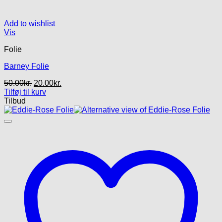
Add to wishlist
Vis
Folie
Barney Folie
Den
Den
50.00
kr.
20.00
kr.
oprindelige
aktuelle
Tilføj til kurv
pris
pris
Tilbud
var:
er:
50.00kr..
20.00kr..