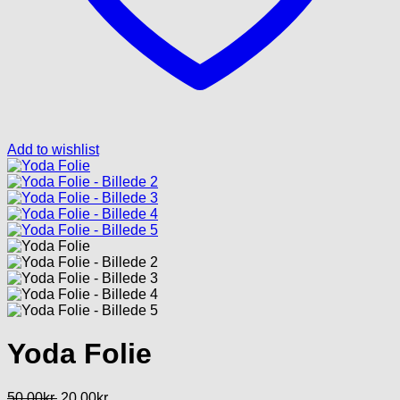
Add to wishlist
Yoda Folie
Den
Den
50.00
kr.
20.00
kr.