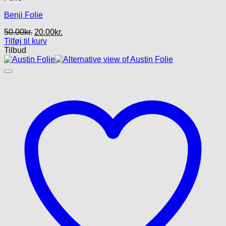
Benji Folie
Den
Den
50.00
kr.
20.00
kr.
oprindelige
aktuelle
Tilføj til kurv
pris
pris
Tilbud
var:
er:
50.00kr..
20.00kr..