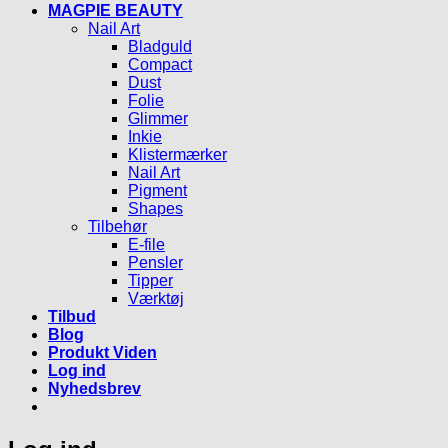
MAGPIE BEAUTY
Nail Art
Bladguld
Compact
Dust
Folie
Glimmer
Inkie
Klistermærker
Nail Art
Pigment
Shapes
Tilbehør
E-file
Pensler
Tipper
Værktøj
Tilbud
Blog
Produkt Viden
Log ind
Nyhedsbrev