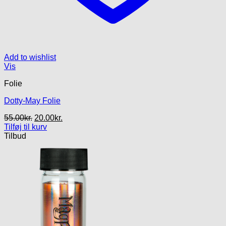
Add to wishlist
Vis
Folie
Dotty-May Folie
Den
Den
55.00
kr.
20.00
kr.
oprindelige
aktuelle
Tilføj til kurv
pris
pris
Tilbud
var:
er:
55.00kr..
20.00kr..