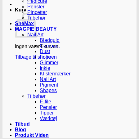
Pedicure
Pensler
Kurv
Pincetter
Tilbehør
SheMax
MAGPIE BEAUTY
Nail Art
Bladguld
Compact
Ingen varer i kurven.
Dust
Tilbage til shoppen
Folie
Glimmer
Inkie
Klistermærker
Nail Art
Pigment
Shapes
Tilbehør
E-file
Pensler
Tipper
Værktøj
Tilbud
Blog
Produkt Viden