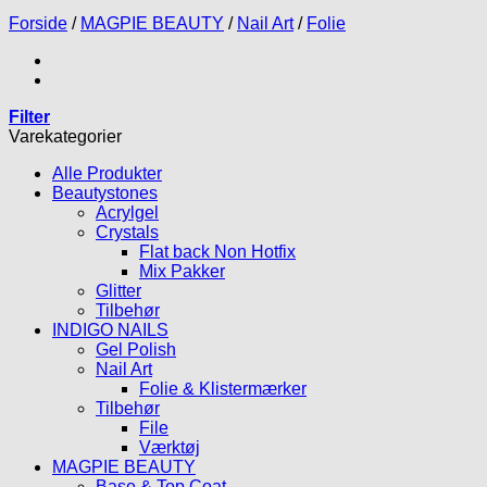
Forside
/
MAGPIE BEAUTY
/
Nail Art
/
Folie
Filter
Varekategorier
Alle Produkter
Beautystones
Acrylgel
Crystals
Flat back Non Hotfix
Mix Pakker
Glitter
Tilbehør
INDIGO NAILS
Gel Polish
Nail Art
Folie & Klistermærker
Tilbehør
File
Værktøj
MAGPIE BEAUTY
Base & Top Coat