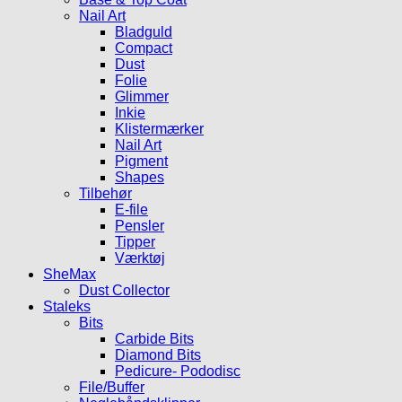
Nail Art
Bladguld
Compact
Dust
Folie
Glimmer
Inkie
Klistermærker
Nail Art
Pigment
Shapes
Tilbehør
E-file
Pensler
Tipper
Værktøj
SheMax
Dust Collector
Staleks
Bits
Carbide Bits
Diamond Bits
Pedicure- Pododisc
File/Buffer