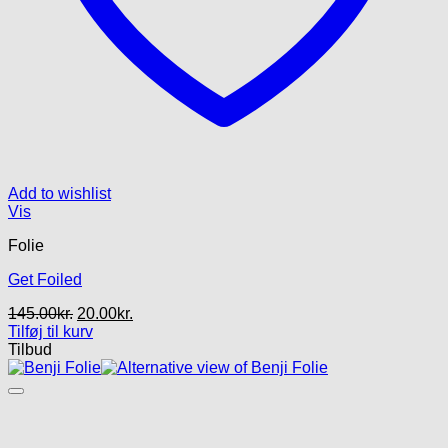
Add to wishlist
Vis
Folie
Get Foiled
Den
Den
145.00
kr.
20.00
kr.
oprindelige
aktuelle
Tilføj til kurv
pris
pris
Tilbud
var:
er:
145.00kr..
20.00kr..