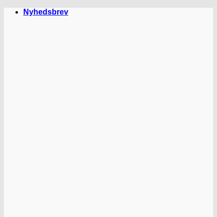
Fortsæt
Nyhedsbrev
til
indhold