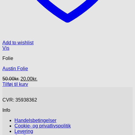
Add to wishlist
Vis
Folie
Austin Folie
Den
Den
50.00
kr.
20.00
kr.
oprindelige
aktuelle
Tilføj til kurv
pris
pris
var:
er:
CVR: 35938362
50.00kr..
20.00kr..
Info
Handelsbetingelser
Cookie- og privatlivspolitik
Levering