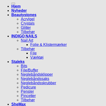
efter:
Hjem
Nyheder
Beautystones
Acrylgel
Crystals
Glitter
Tilbehør
INDIGO NAILS
Nail Art
Folie & Klistermærker
Tilbehør
File
Værktøj
Staleks
Bits
File/Buffer
Neglebåndsklipper
Neglebåndssaks
Neglebåndsskrubber
Pedicure
Pensler
Pincetter
Tilbehør
SheMax