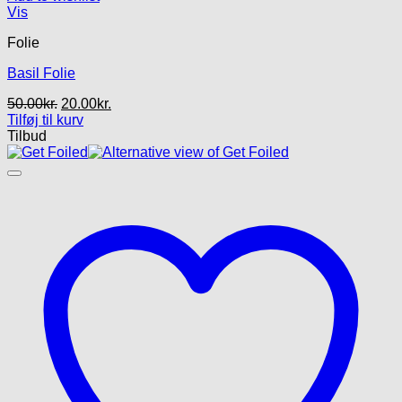
Vis
Folie
Basil Folie
Den
Den
50.00
kr.
20.00
kr.
oprindelige
aktuelle
Tilføj til kurv
pris
pris
Tilbud
var:
er:
50.00kr..
20.00kr..