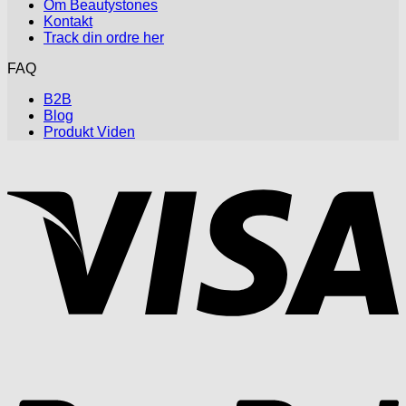
Om Beautystones
Kontakt
Track din ordre her
FAQ
B2B
Blog
Produkt Viden
V
P