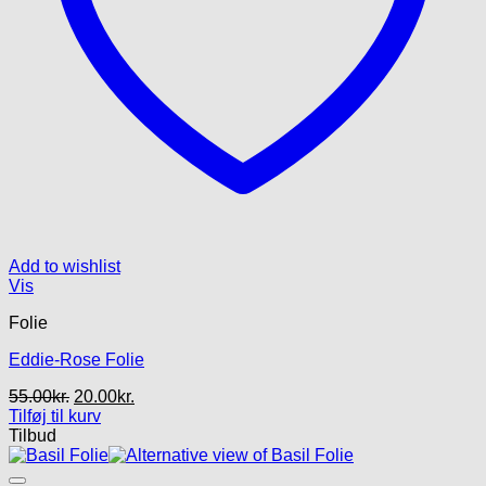
Add to wishlist
Vis
Folie
Eddie-Rose Folie
Den
Den
55.00
kr.
20.00
kr.
oprindelige
aktuelle
Tilføj til kurv
pris
pris
Tilbud
var:
er:
55.00kr..
20.00kr..