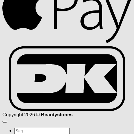
D
Copyright 2026 ©
Beautystones
Søg