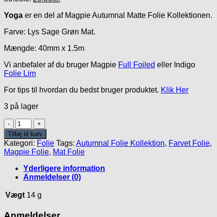
oprindelige
aktuelle
Yoga
er en del af Magpie Autumnal Matte Folie Kollektionen.
pris
pris
var:
er:
Farve: Lys Sage Grøn Mat.
50.00kr..
20.00kr..
Mængde: 40mm x 1.5m
Vi anbefaler af du bruger Magpie
Full Foiled
eller Indigo
Folie Lim
For tips til hvordan du bedst bruger produktet.
Klik Her
3 på lager
Yoda
Folie
Tilføj til kurv
antal
Kategori:
Folie
Tags:
Autumnal Folie Kollektion
,
Farvet Folie
,
Magpie Folie
,
Mat Folie
Yderligere information
Anmeldelser (0)
Vægt
14 g
Anmeldelser