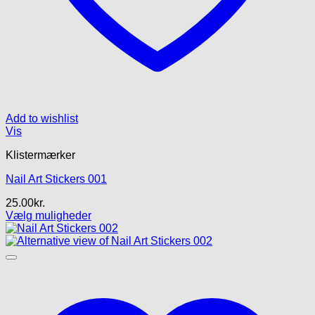
Add to wishlist
Vis
Klistermærker
Nail Art Stickers 001
25.00
kr.
Vælg muligheder
Dette
vare
har
flere
varianter.
Mulighederne
kan