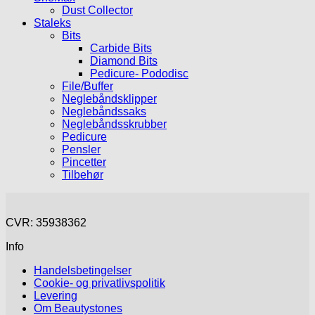
Dust Collector
Staleks
Bits
Carbide Bits
Diamond Bits
Pedicure- Pododisc
File/Buffer
Neglebåndsklipper
Neglebåndssaks
Neglebåndsskrubber
Pedicure
Pensler
Pincetter
Tilbehør
CVR: 35938362
Info
Handelsbetingelser
Cookie- og privatlivspolitik
Levering
Om Beautystones