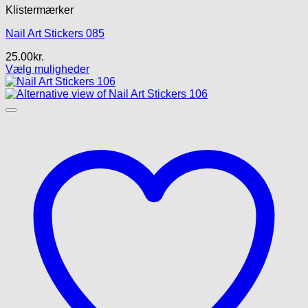
Klistermærker
Nail Art Stickers 085
25.00
kr.
Vælg muligheder
Dette
vare
har
flere
varianter.
Mulighederne
kan
vælges
på
varesiden