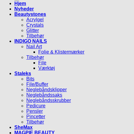
Hjem
Nyheder
Beautystones
Acrylgel
Crystals
Glitter
Tilbehør
INDIGO NAILS
Nail Art
Folie & Klistermærker
Tilbehør
File
Værktøj
Staleks
Bits
File/Buffer
Neglebåndsklipper
Neglebåndssaks
Neglebåndsskrubber
Pedicure
Pensler
Pincetter
Tilbehør
SheMax
MAGPIE BEAUTY