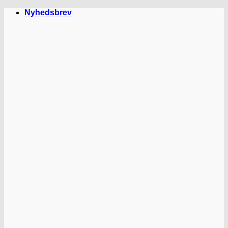
Fortsæt
Nyhedsbrev
til
indhold