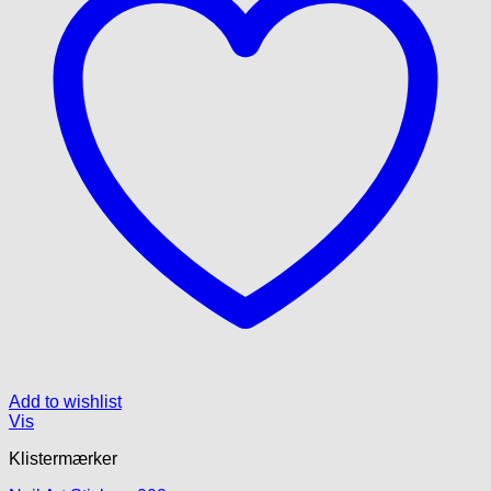
vælges
på
varesiden
Add to wishlist
Vis
Klistermærker