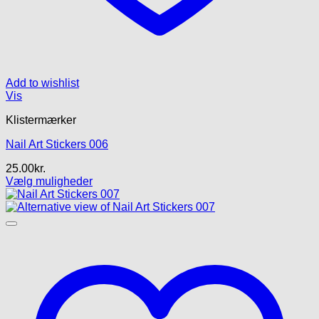
Add to wishlist
Vis
Klistermærker
Nail Art Stickers 006
25.00
kr.
Vælg muligheder
Dette
vare
har
flere
varianter.
Mulighederne
kan
vælges
på
varesiden