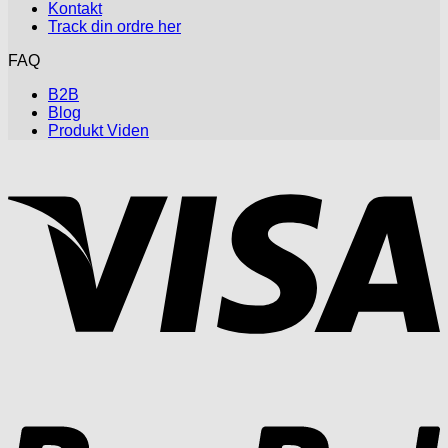
Kontakt
Track din ordre her
FAQ
B2B
Blog
Produkt Viden
V
P