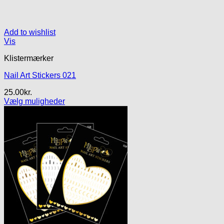
Add to wishlist
Vis
Klistermærker
Nail Art Stickers 021
25.00
kr.
Vælg muligheder
Dette
vare
har
flere
varianter.
Mulighederne
kan
vælges
på
varesiden