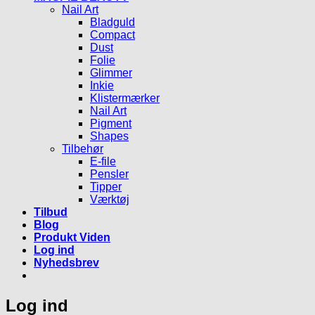
Nail Art
Bladguld
Compact
Dust
Folie
Glimmer
Inkie
Klistermærker
Nail Art
Pigment
Shapes
Tilbehør
E-file
Pensler
Tipper
Værktøj
Tilbud
Blog
Produkt Viden
Log ind
Nyhedsbrev
Log ind