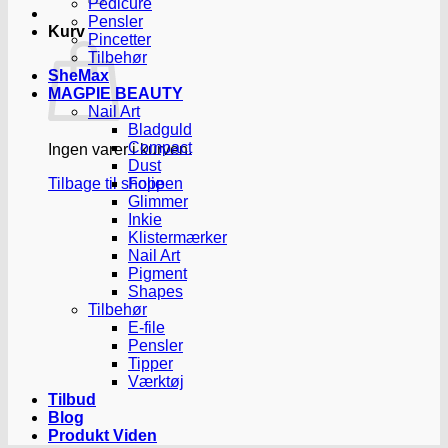
Pedicure
Pensler
Kurv
Pincetter
Tilbehør
SheMax
MAGPIE BEAUTY
Nail Art
Bladguld
Compact
Ingen varer i kurven.
Dust
Tilbage til shoppen
Folie
Glimmer
Inkie
Klistermærker
Nail Art
Pigment
Shapes
Tilbehør
E-file
Pensler
Tipper
Værktøj
Tilbud
Blog
Produkt Viden