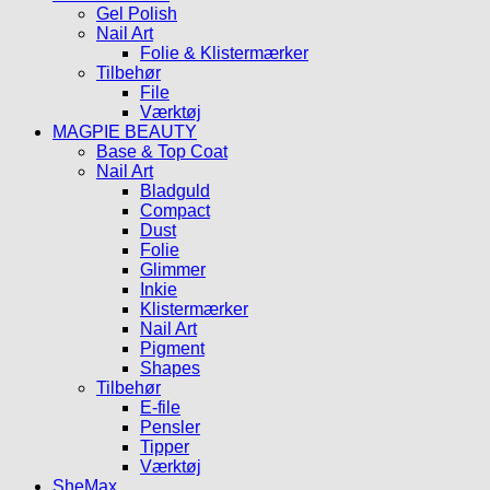
Gel Polish
Nail Art
Folie & Klistermærker
Tilbehør
File
Værktøj
MAGPIE BEAUTY
Base & Top Coat
Nail Art
Bladguld
Compact
Dust
Folie
Glimmer
Inkie
Klistermærker
Nail Art
Pigment
Shapes
Tilbehør
E-file
Pensler
Tipper
Værktøj
SheMax