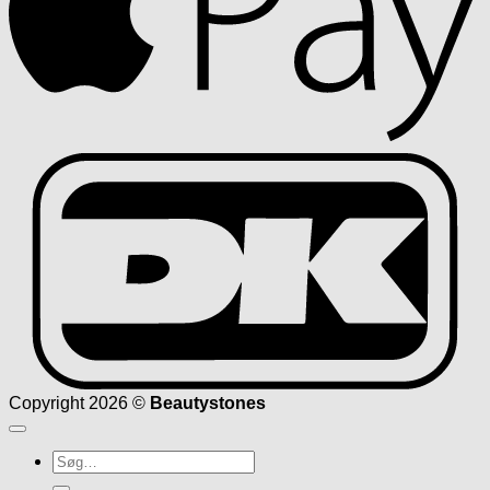
D
Copyright 2026 ©
Beautystones
Søg
efter: