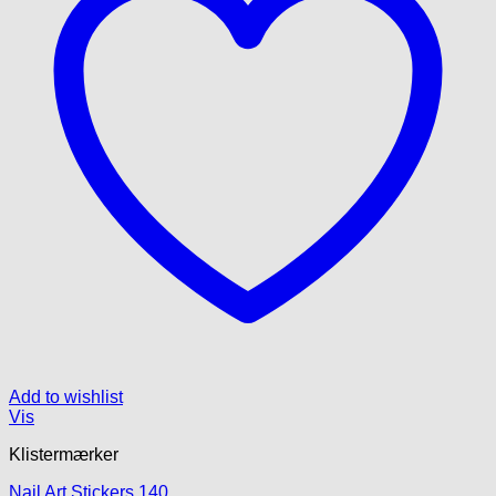
på
varesiden
Add to wishlist
Vis
Klistermærker
Nail Art Stickers 140