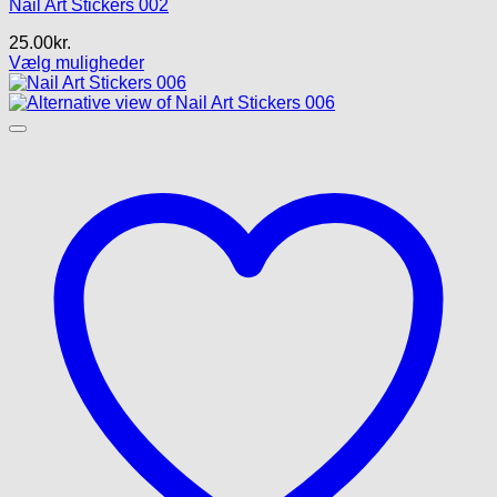
Nail Art Stickers 002
25.00
kr.
Vælg muligheder
Dette
vare
har
flere
varianter.
Mulighederne
kan
vælges
på
varesiden