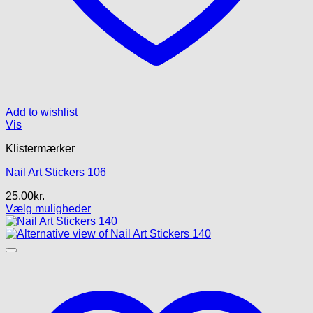
Add to wishlist
Vis
Klistermærker
Nail Art Stickers 106
25.00
kr.
Vælg muligheder
Dette
vare
har
flere
varianter.
Mulighederne
kan
vælges