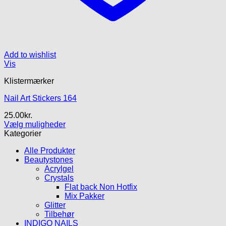
Add to wishlist
Vis
Klistermærker
Nail Art Stickers 164
25.00
kr.
Vælg muligheder
Dette
Kategorier
vare
Alle Produkter
har
Beautystones
flere
Acrylgel
varianter.
Crystals
Mulighederne
Flat back Non Hotfix
kan
Mix Pakker
vælges
Glitter
på
Tilbehør
varesiden
INDIGO NAILS