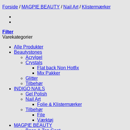
Forside
/
MAGPIE BEAUTY
/
Nail Art
/
Klistermærker
Filter
Varekategorier
Alle Produkter
Beautystones
Acrylgel
Crystals
Flat back Non Hotfix
Mix Pakker
Glitter
Tilbehør
INDIGO NAILS
Gel Polish
Nail Art
Folie & Klistermærker
Tilbehør
File
Værktøj
MAGPIE BEAUTY