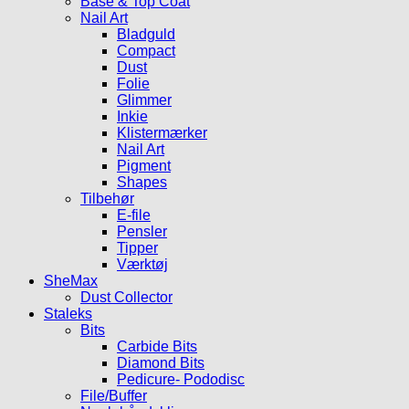
Base & Top Coat
Nail Art
Bladguld
Compact
Dust
Folie
Glimmer
Inkie
Klistermærker
Nail Art
Pigment
Shapes
Tilbehør
E-file
Pensler
Tipper
Værktøj
SheMax
Dust Collector
Staleks
Bits
Carbide Bits
Diamond Bits
Pedicure- Pododisc
File/Buffer