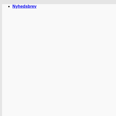
Fortsæt
Nyhedsbrev
til
indhold