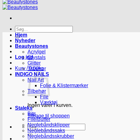
Søg
efter:
Hjem
Nyheder
Beautystones
Acrylgel
Log ind
Crystals
Glitter
Kurv /
0.00
kr.
Tilbehør
INDIGO NAILS
Nail Art
Folie & Klistermærker
Tilbehør
File
Værktøj
Ingen varer i kurven.
Staleks
Bits
Tilbage til shoppen
File/Buffer
Neglebåndsklipper
Søg
Neglebåndssaks
efter:
Neglebåndsskrubber