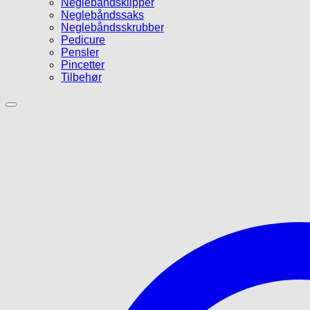
Neglebåndsklipper
Neglebåndssaks
Neglebåndsskrubber
Pedicure
Pensler
Pincetter
Tilbehør