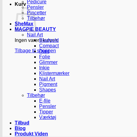
Pedicure
Kurv
Pensler
Pincetter
Tilbehør
SheMax
MAGPIE BEAUTY
Nail Art
Ingen varer i kurven.
Bladguld
Compact
Tilbage til shoppen
Dust
Folie
Glimmer
Inkie
Klistermærker
Nail Art
Pigment
Shapes
Tilbehør
E-file
Pensler
Tipper
Værktøj
Tilbud
Blog
Produkt Viden