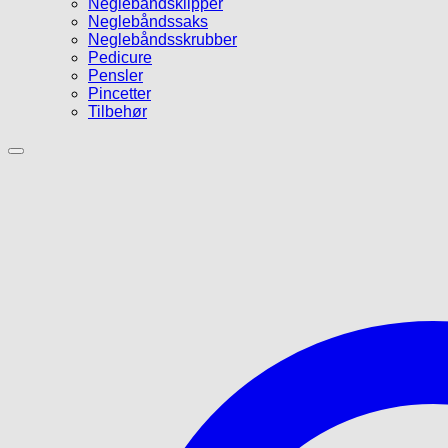
Neglebåndsklipper
Neglebåndssaks
Neglebåndsskrubber
Pedicure
Pensler
Pincetter
Tilbehør