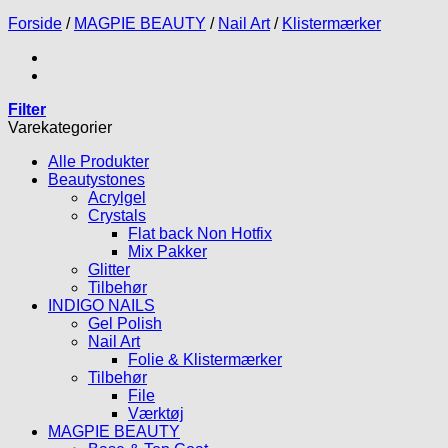
Forside
/
MAGPIE BEAUTY
/
Nail Art
/
Klistermærker
Filter
Varekategorier
Alle Produkter
Beautystones
Acrylgel
Crystals
Flat back Non Hotfix
Mix Pakker
Glitter
Tilbehør
INDIGO NAILS
Gel Polish
Nail Art
Folie & Klistermærker
Tilbehør
File
Værktøj
MAGPIE BEAUTY