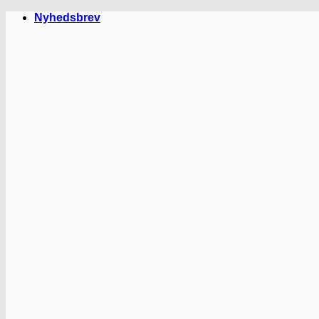
Fortsæt
Nyhedsbrev
til
indhold