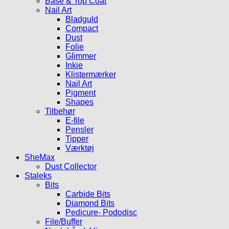
Base & Top Coat
Nail Art
Bladguld
Compact
Dust
Folie
Glimmer
Inkie
Klistermærker
Nail Art
Pigment
Shapes
Tilbehør
E-file
Pensler
Tipper
Værktøj
SheMax
Dust Collector
Staleks
Bits
Carbide Bits
Diamond Bits
Pedicure- Pododisc
File/Buffer