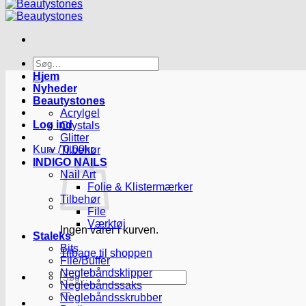
Søg
efter:
Hjem
Nyheder
Beautystones
Acrylgel
Log ind
Crystals
Glitter
Kurv /
0.00
kr.
Tilbehør
INDIGO NAILS
Nail Art
Folie & Klistermærker
Tilbehør
File
Værktøj
Ingen varer i kurven.
Staleks
Bits
Tilbage til shoppen
File/Buffer
Neglebåndsklipper
Søg
Neglebåndssaks
efter:
Neglebåndsskrubber