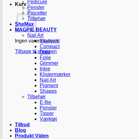
Pedicure
Kurv
Pensler
Pincetter
Tilbehør
SheMax
MAGPIE BEAUTY
Nail Art
Ingen varer i kurven.
Bladguld
Compact
Tilbage til shoppen
Dust
Folie
Glimmer
Inkie
Klistermærker
Nail Art
Pigment
Shapes
Tilbehør
E-file
Pensler
Tipper
Værktøj
Tilbud
Blog
Produkt Viden