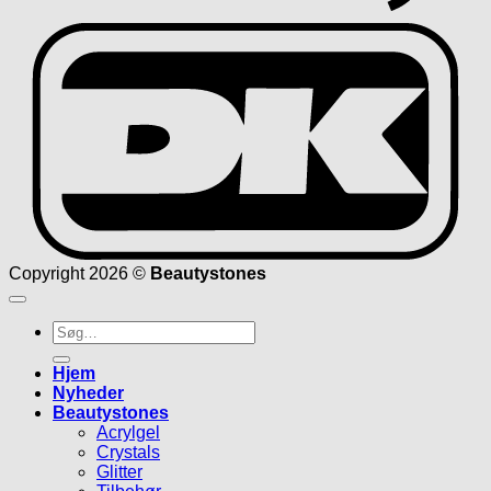
D
Copyright 2026 ©
Beautystones
Søg
efter:
Hjem
Nyheder
Beautystones
Acrylgel
Crystals
Glitter