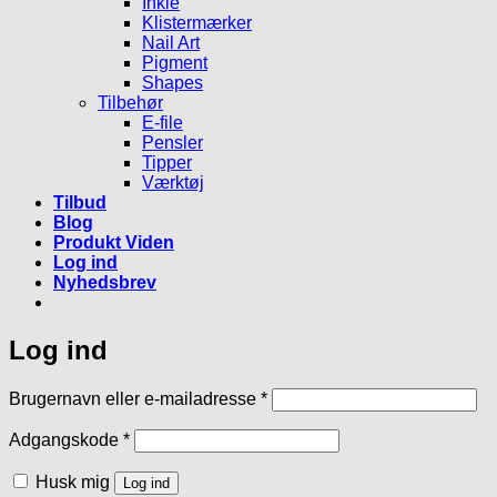
Inkie
Klistermærker
Nail Art
Pigment
Shapes
Tilbehør
E-file
Pensler
Tipper
Værktøj
Tilbud
Blog
Produkt Viden
Log ind
Nyhedsbrev
Log ind
Påkrævet
Brugernavn eller e-mailadresse
*
Påkrævet
Adgangskode
*
Husk mig
Log ind