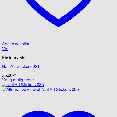
Add to wishlist
Vis
Klistermærker
Nail Art Stickers 021
25.00
kr.
Vælg muligheder
Dette
vare
har
flere
varianter.
Mulighederne
kan