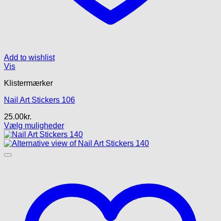
Add to wishlist
Vis
Klistermærker
Nail Art Stickers 106
25.00
kr.
Vælg muligheder
Dette
vare
har
flere
varianter.
Mulighederne
kan
vælges
på
varesiden