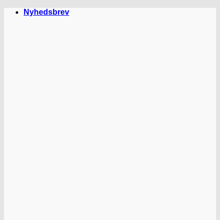
Fortsæt
Nyhedsbrev
til
indhold