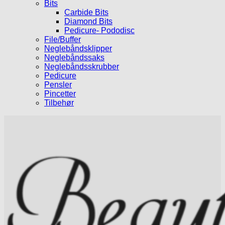
Bits
Carbide Bits
Diamond Bits
Pedicure- Pododisc
File/Buffer
Neglebåndsklipper
Neglebåndssaks
Neglebåndsskrubber
Pedicure
Pensler
Pincetter
Tilbehør