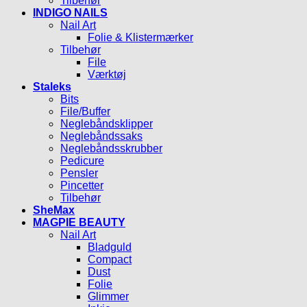
Tilbehør
INDIGO NAILS
Nail Art
Folie & Klistermærker
Tilbehør
File
Værktøj
Staleks
Bits
File/Buffer
Neglebåndsklipper
Neglebåndssaks
Neglebåndsskrubber
Pedicure
Pensler
Pincetter
Tilbehør
SheMax
MAGPIE BEAUTY
Nail Art
Bladguld
Compact
Dust
Folie
Glimmer