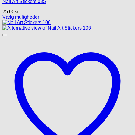
Nail Art Stickers 085
25.00
kr.
Vælg muligheder
Dette
vare
har
flere
varianter.
Mulighederne
kan
vælges
på
varesiden