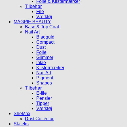
Folie & Klistermærker
Tilbehør
File
Værktøj
MAGPIE BEAUTY
Base & Top Coat
Nail Art
Bladguld
Compact
Dust
Folie
Glimmer
Inkie
Klistermærker
Nail Art
Pigment
Shapes
Tilbehør
E-file
Pensler
Tipper
Værktøj
SheMax
Dust Collector
Staleks