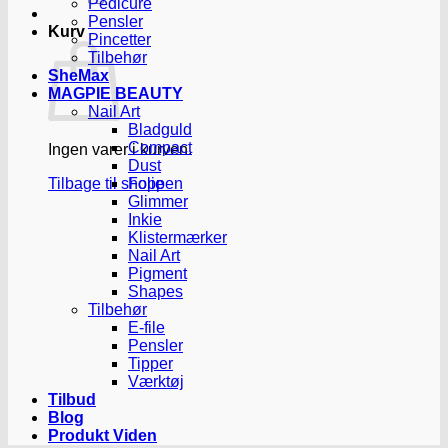
Pedicure
Pensler
Kurv
Pincetter
Tilbehør
SheMax
MAGPIE BEAUTY
Nail Art
Bladguld
Compact
Ingen varer i kurven.
Dust
Tilbage til shoppen
Folie
Glimmer
Inkie
Klistermærker
Nail Art
Pigment
Shapes
Tilbehør
E-file
Pensler
Tipper
Værktøj
Tilbud
Blog
Produkt Viden