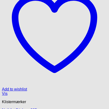
vælges
på
varesiden
Add to wishlist
Vis
Klistermærker