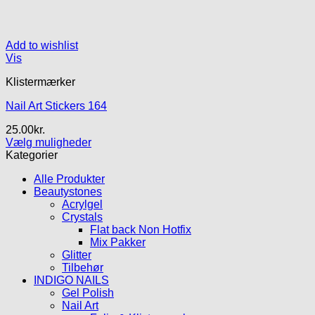
Add to wishlist
Vis
Klistermærker
Nail Art Stickers 164
25.00
kr.
Vælg muligheder
Dette
Kategorier
vare
Alle Produkter
har
Beautystones
flere
Acrylgel
varianter.
Crystals
Mulighederne
Flat back Non Hotfix
kan
Mix Pakker
vælges
Glitter
på
Tilbehør
varesiden
INDIGO NAILS
Gel Polish
Nail Art