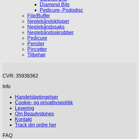
Diamond Bits
Pedicure- Pododisc
File/Buffer
Neglebåndsklipper
Neglebåndssaks
Neglebåndsskrubber
Pedicure
Pensler
Pincetter
Tilbehør
CVR: 35938362
Info
Handelsbetingelser
Cookie- og privatlivspolitik
Levering
Om Beautystones
Kontakt
Track din ordre her
FAQ