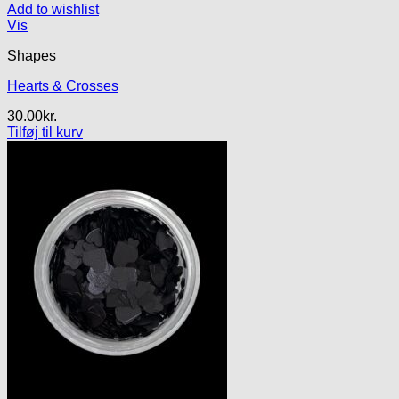
Add to wishlist
Vis
Shapes
Hearts & Crosses
30.00
kr.
Tilføj til kurv