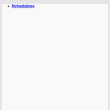
Fortsæt
Nyhedsbrev
til
indhold