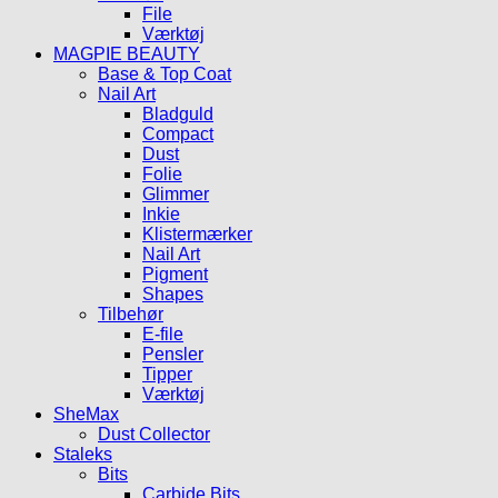
File
Værktøj
MAGPIE BEAUTY
Base & Top Coat
Nail Art
Bladguld
Compact
Dust
Folie
Glimmer
Inkie
Klistermærker
Nail Art
Pigment
Shapes
Tilbehør
E-file
Pensler
Tipper
Værktøj
SheMax
Dust Collector
Staleks
Bits
Carbide Bits