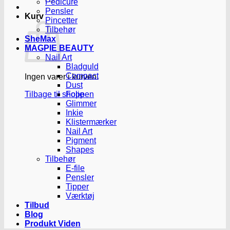
Pedicure
Pensler
Kurv
Pincetter
Tilbehør
SheMax
MAGPIE BEAUTY
Nail Art
Bladguld
Compact
Ingen varer i kurven.
Dust
Tilbage til shoppen
Folie
Glimmer
Inkie
Klistermærker
Nail Art
Pigment
Shapes
Tilbehør
E-file
Pensler
Tipper
Værktøj
Tilbud
Blog
Produkt Viden