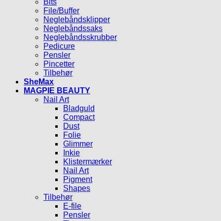
Bits
File/Buffer
Neglebåndsklipper
Neglebåndssaks
Neglebåndsskrubber
Pedicure
Pensler
Pincetter
Tilbehør
SheMax
MAGPIE BEAUTY
Nail Art
Bladguld
Compact
Dust
Folie
Glimmer
Inkie
Klistermærker
Nail Art
Pigment
Shapes
Tilbehør
E-file
Pensler