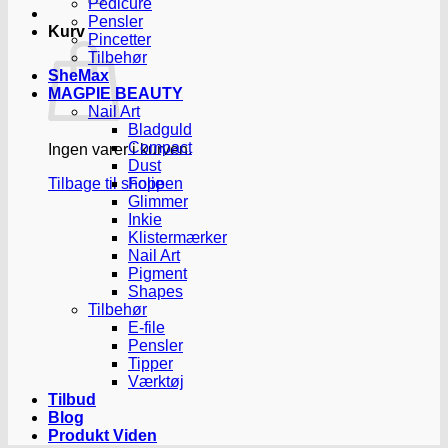
Pedicure
Pensler
Kurv
Pincetter
Tilbehør
SheMax
MAGPIE BEAUTY
Nail Art
Bladguld
Compact
Ingen varer i kurven.
Dust
Tilbage til shoppen
Folie
Glimmer
Inkie
Klistermærker
Nail Art
Pigment
Shapes
Tilbehør
E-file
Pensler
Tipper
Værktøj
Tilbud
Blog
Produkt Viden