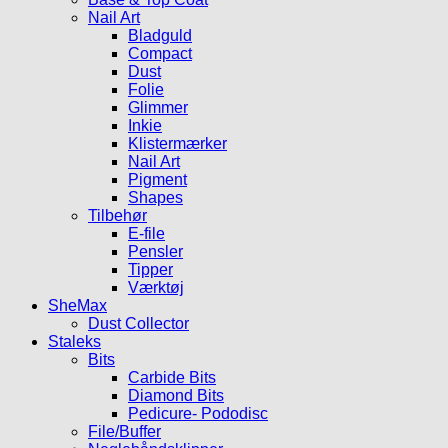
Nail Art
Bladguld
Compact
Dust
Folie
Glimmer
Inkie
Klistermærker
Nail Art
Pigment
Shapes
Tilbehør
E-file
Pensler
Tipper
Værktøj
SheMax
Dust Collector
Staleks
Bits
Carbide Bits
Diamond Bits
Pedicure- Pododisc
File/Buffer