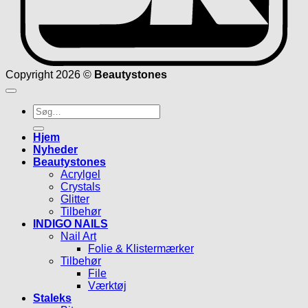
Copyright 2026 ©
Beautystones
Søg
efter:
Hjem
Nyheder
Beautystones
Acrylgel
Crystals
Glitter
Tilbehør
INDIGO NAILS
Nail Art
Folie & Klistermærker
Tilbehør
File
Værktøj
Staleks