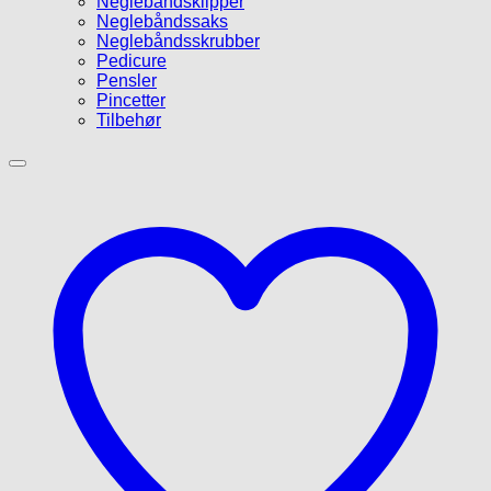
Neglebåndsklipper
Neglebåndssaks
Neglebåndsskrubber
Pedicure
Pensler
Pincetter
Tilbehør