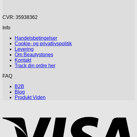
CVR: 35938362
Info
Handelsbetingelser
Cookie- og privatlivspolitik
Levering
Om Beautystones
Kontakt
Track din ordre her
FAQ
B2B
Blog
Produkt Viden
V