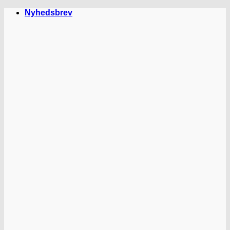
Fortsæt
Nyhedsbrev
til
indhold