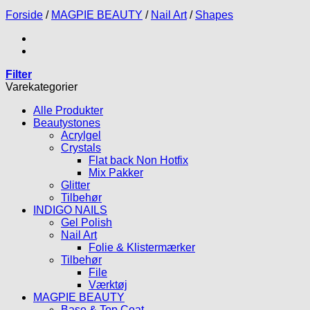
Forside
/
MAGPIE BEAUTY
/
Nail Art
/
Shapes
Filter
Varekategorier
Alle Produkter
Beautystones
Acrylgel
Crystals
Flat back Non Hotfix
Mix Pakker
Glitter
Tilbehør
INDIGO NAILS
Gel Polish
Nail Art
Folie & Klistermærker
Tilbehør
File
Værktøj
MAGPIE BEAUTY
Base & Top Coat