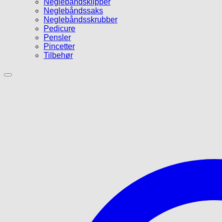
Neglebåndsklipper
Neglebåndssaks
Neglebåndsskrubber
Pedicure
Pensler
Pincetter
Tilbehør