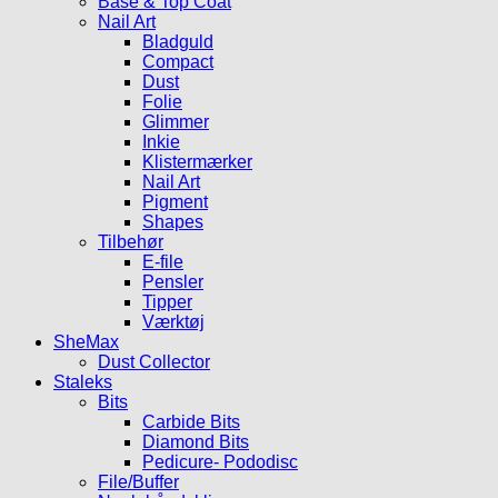
Base & Top Coat
Nail Art
Bladguld
Compact
Dust
Folie
Glimmer
Inkie
Klistermærker
Nail Art
Pigment
Shapes
Tilbehør
E-file
Pensler
Tipper
Værktøj
SheMax
Dust Collector
Staleks
Bits
Carbide Bits
Diamond Bits
Pedicure- Pododisc
File/Buffer