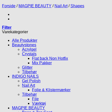
Forside
/
MAGPIE BEAUTY
/
Nail Art
/
Shapes
Filter
Varekategorier
Alle Produkter
Beautystones
Acrylgel
Crystals
Flat back Non Hotfix
Mix Pakker
Glitter
Tilbehør
INDIGO NAILS
Gel Polish
Nail Art
Folie & Klistermærker
Tilbehør
File
Værktøj
MAGPIE BEAUTY