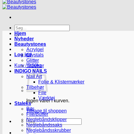
Søg
efter:
Hjem
Nyheder
Beautystones
Acrylgel
Log ind
Crystals
Glitter
Kurv /
0.00
kr.
Tilbehør
INDIGO NAILS
Nail Art
Folie & Klistermærker
Tilbehør
File
Værktøj
Ingen varer i kurven.
Staleks
Bits
Tilbage til shoppen
File/Buffer
Neglebåndsklipper
Søg
Neglebåndssaks
efter:
Neglebåndsskrubber