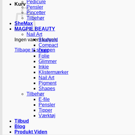
Pedicure
Kurv
Pensler
Pincetter
Tilbehør
SheMax
MAGPIE BEAUTY
Nail Art
Ingen varer i kurven.
Bladguld
Compact
Tilbage til shoppen
Dust
Folie
Glimmer
Inkie
Klistermærker
Nail Art
Pigment
Shapes
Tilbehør
E-file
Pensler
Tipper
Værktøj
Tilbud
Blog
Produkt Viden