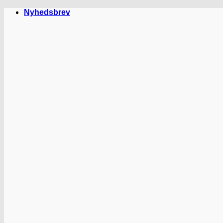
Fortsæt
Nyhedsbrev
til
indhold