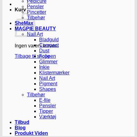
Pedicure
Pensler
Kurv
Pincetter
Tilbehør
SheMax
MAGPIE BEAUTY
Nail Art
Bladguld
Compact
Ingen varer i kurven.
Dust
Tilbage til shoppen
Folie
Glimmer
Inkie
Klistermærker
Nail Art
Pigment
Shapes
Tilbehør
E-file
Pensler
Tipper
Værktøj
Tilbud
Blog
Produkt Viden