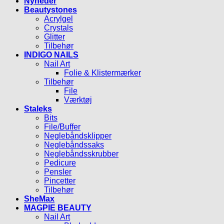
Nyheder
Beautystones
Acrylgel
Crystals
Glitter
Tilbehør
INDIGO NAILS
Nail Art
Folie & Klistermærker
Tilbehør
File
Værktøj
Staleks
Bits
File/Buffer
Neglebåndsklipper
Neglebåndssaks
Neglebåndsskrubber
Pedicure
Pensler
Pincetter
Tilbehør
SheMax
MAGPIE BEAUTY
Nail Art