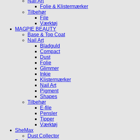
Nail Art
Folie & Klistermærker
Tilbehør
File
Værktøj
MAGPIE BEAUTY
Base & Top Coat
Nail Art
Bladguld
Compact
Dust
Folie
Glimmer
Inkie
Klistermærker
Nail Art
Pigment
Shapes
Tilbehør
E-file
Pensler
Tipper
Værktøj
SheMax
Dust Collector