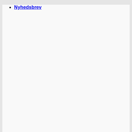
Fortsæt
Nyhedsbrev
til
indhold