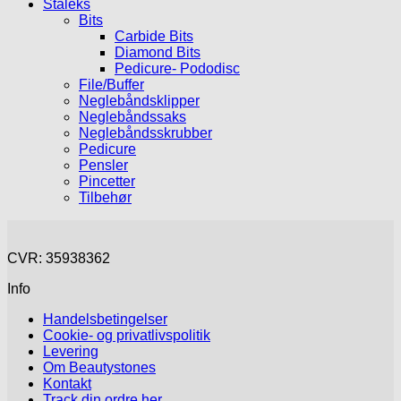
Staleks
Bits
Carbide Bits
Diamond Bits
Pedicure- Pododisc
File/Buffer
Neglebåndsklipper
Neglebåndssaks
Neglebåndsskrubber
Pedicure
Pensler
Pincetter
Tilbehør
CVR: 35938362
Info
Handelsbetingelser
Cookie- og privatlivspolitik
Levering
Om Beautystones
Kontakt
Track din ordre her