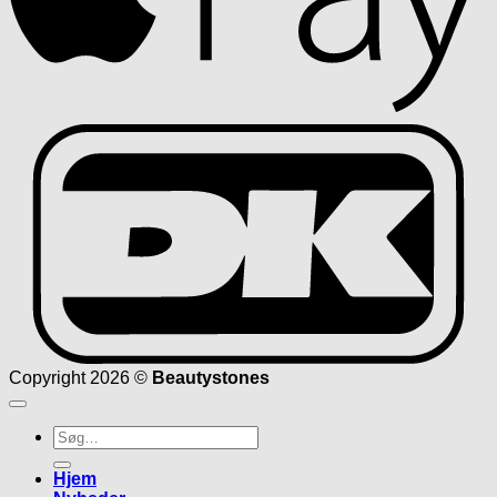
D
Copyright 2026 ©
Beautystones
Søg
efter:
Hjem