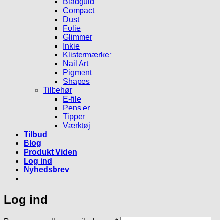
Bladguld
Compact
Dust
Folie
Glimmer
Inkie
Klistermærker
Nail Art
Pigment
Shapes
Tilbehør
E-file
Pensler
Tipper
Værktøj
Tilbud
Blog
Produkt Viden
Log ind
Nyhedsbrev
Log ind