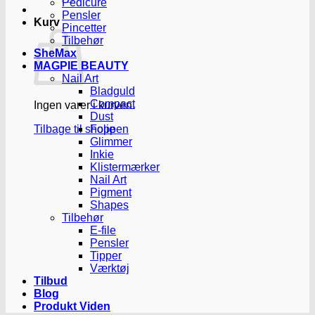
Pedicure
Pensler
Kurv
Pincetter
Tilbehør
SheMax
MAGPIE BEAUTY
Nail Art
Bladguld
Compact
Ingen varer i kurven.
Dust
Tilbage til shoppen
Folie
Glimmer
Inkie
Klistermærker
Nail Art
Pigment
Shapes
Tilbehør
E-file
Pensler
Tipper
Værktøj
Tilbud
Blog
Produkt Viden