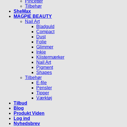
Pincetter
Tilbehør
SheMax
MAGPIE BEAUTY
Nail Art
Bladguld
Compact
Dust
Folie
Glimmer
Inkie
Klistermærker
Nail Art
Pigment
Shapes
Tilbehør
E-file
Pensler
Tipper
Værktøj
Tilbud
Blog
Produkt Viden
Log ind
Nyhedsbrev