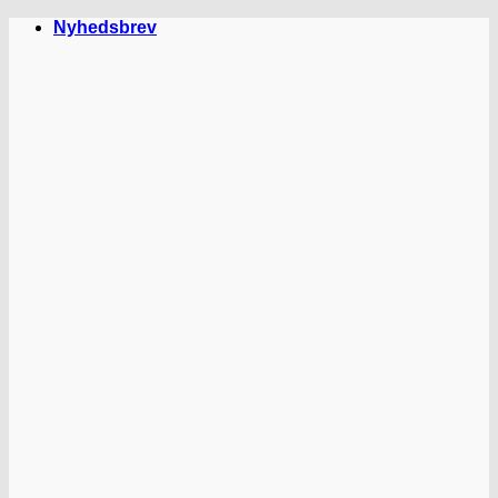
Fortsæt
Nyhedsbrev
til
indhold