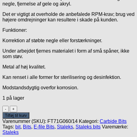
negle, fjernelse af gele og akryl.
Det er vigtigt at overholde de anbefalede RPM-krav; brug ved
højere omdrejninger kan resultere i skade på kunden.
Funktioner:
Korrektion af støbte negle eller forstærkninger.
Under arbejdet fjernes materialet i form af små spåner, ikke
som støv.
Metal af høj kvalitet.
Kan renset i alle former for sterilisering og desinfektion.
Modstandsdygtig overfor korrosion.
1 på lager
Carbide
Green
Tilføj til kurv
6mm/14mm
Varenummer (SKU):
FT71G060/14
Kategori:
Carbide Bits
-
Tags:
bit
,
Bits
,
E-file Bits
,
Staleks
,
Staleks bits
Varemærke:
Spids
Staleks
Corn