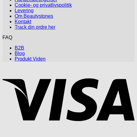
Cookie- og privatlivspolitik
Levering
Om Beautystones
Kontakt
Track din ordre her
FAQ
B2B
Blog
Produkt Viden
V
P