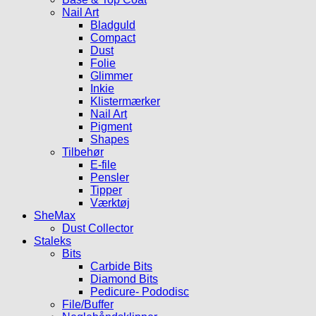
Nail Art
Bladguld
Compact
Dust
Folie
Glimmer
Inkie
Klistermærker
Nail Art
Pigment
Shapes
Tilbehør
E-file
Pensler
Tipper
Værktøj
SheMax
Dust Collector
Staleks
Bits
Carbide Bits
Diamond Bits
Pedicure- Pododisc
File/Buffer