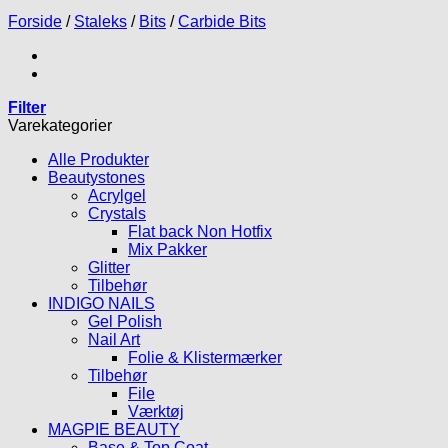
Forside
/
Staleks
/
Bits
/
Carbide Bits
Filter
Varekategorier
Alle Produkter
Beautystones
Acrylgel
Crystals
Flat back Non Hotfix
Mix Pakker
Glitter
Tilbehør
INDIGO NAILS
Gel Polish
Nail Art
Folie & Klistermærker
Tilbehør
File
Værktøj
MAGPIE BEAUTY
Base & Top Coat