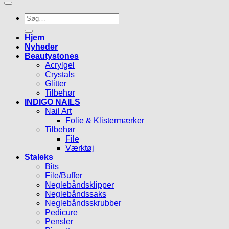
Søg
efter:
Hjem
Nyheder
Beautystones
Acrylgel
Crystals
Glitter
Tilbehør
INDIGO NAILS
Nail Art
Folie & Klistermærker
Tilbehør
File
Værktøj
Staleks
Bits
File/Buffer
Neglebåndsklipper
Neglebåndssaks
Neglebåndsskrubber
Pedicure
Pensler