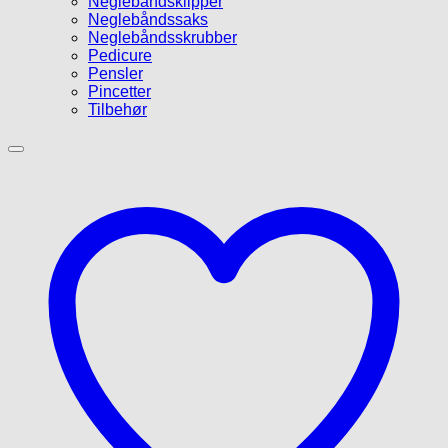
Neglebåndsklipper
Neglebåndssaks
Neglebåndsskrubber
Pedicure
Pensler
Pincetter
Tilbehør