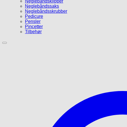
Neglebåndsklipper
Neglebåndssaks
Neglebåndsskrubber
Pedicure
Pensler
Pincetter
Tilbehør