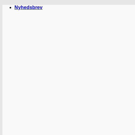
Fortsæt
Nyhedsbrev
til
indhold