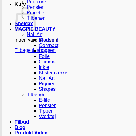
Pedicure
Kurv
Pensler
Pincetter
Tilbehør
SheMax
MAGPIE BEAUTY
Nail Art
Ingen varer i kurven.
Bladguld
Compact
Tilbage til shoppen
Dust
Folie
Glimmer
Inkie
Klistermærker
Nail Art
Pigment
Shapes
Tilbehør
E-file
Pensler
Tipper
Værktøj
Tilbud
Blog
Produkt Viden