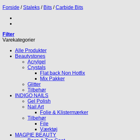
Forside
/
Staleks
/
Bits
/
Carbide Bits
Filter
Varekategorier
Alle Produkter
Beautystones
Acrylgel
Crystals
Flat back Non Hotfix
Mix Pakker
Glitter
Tilbehør
INDIGO NAILS
Gel Polish
Nail Art
Folie & Klistermærker
Tilbehør
File
Værktøj
MAGPIE BEAUTY