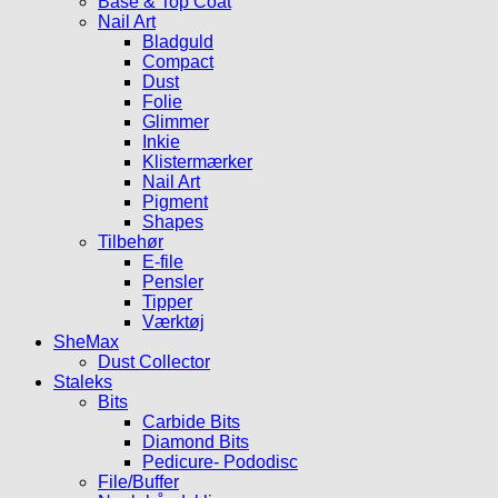
Base & Top Coat
Nail Art
Bladguld
Compact
Dust
Folie
Glimmer
Inkie
Klistermærker
Nail Art
Pigment
Shapes
Tilbehør
E-file
Pensler
Tipper
Værktøj
SheMax
Dust Collector
Staleks
Bits
Carbide Bits
Diamond Bits
Pedicure- Pododisc
File/Buffer