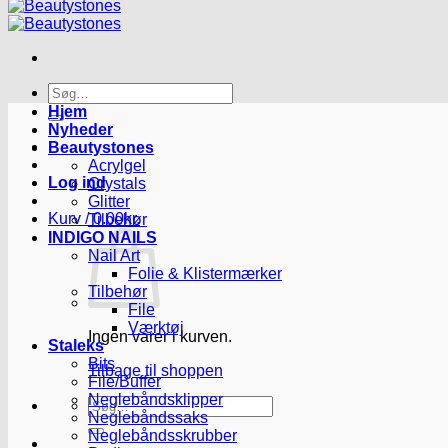
Søg
efter:
Hjem
Nyheder
Beautystones
Acrylgel
Log ind
Crystals
Glitter
Kurv /
0.00
kr.
Tilbehør
INDIGO NAILS
Nail Art
Folie & Klistermærker
Tilbehør
File
Værktøj
Ingen varer i kurven.
Staleks
Bits
Tilbage til shoppen
File/Buffer
Neglebåndsklipper
Søg
Neglebåndssaks
efter:
Neglebåndsskrubber