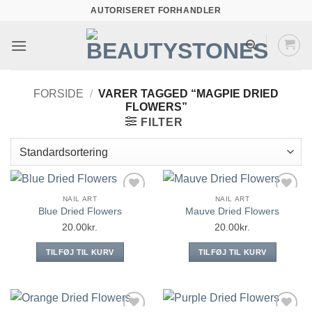
Fortsæt
AUTORISERET FORHANDLER
til
indhold
FORSIDE
/
VARER TAGGED “MAGPIE DRIED
FLOWERS”
FILTER
NAIL ART
NAIL ART
Add to
Add to
Blue Dried Flowers
Mauve Dried Flowers
wishlist
wishlist
20.00
kr.
20.00
kr.
TILFØJ TIL KURV
TILFØJ TIL KURV