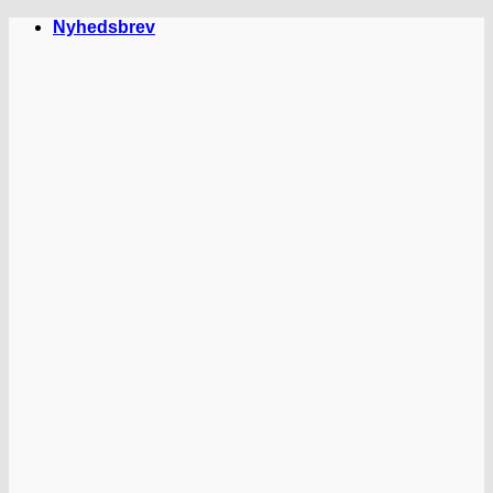
Fortsæt
Nyhedsbrev
til
indhold