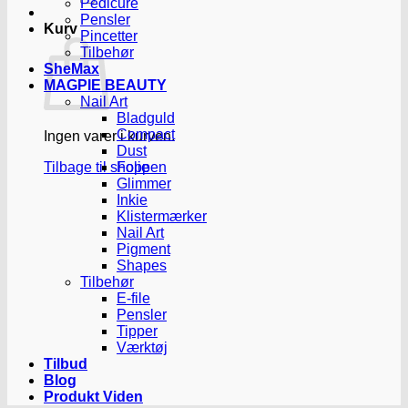
Pedicure
Pensler
Kurv
Pincetter
Tilbehør
SheMax
MAGPIE BEAUTY
Nail Art
Bladguld
Compact
Ingen varer i kurven.
Dust
Tilbage til shoppen
Folie
Glimmer
Inkie
Klistermærker
Nail Art
Pigment
Shapes
Tilbehør
E-file
Pensler
Tipper
Værktøj
Tilbud
Blog
Produkt Viden