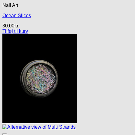
Nail Art
Ocean Slices
30.00
kr.
Tilføj til kurv