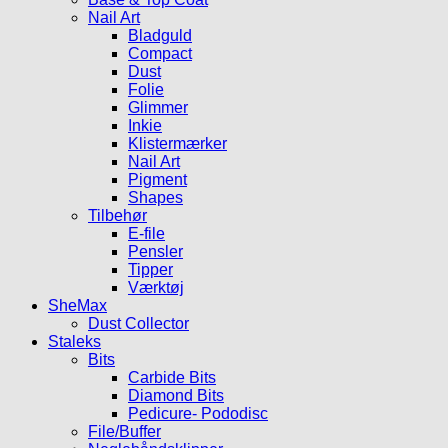
Nail Art
Bladguld
Compact
Dust
Folie
Glimmer
Inkie
Klistermærker
Nail Art
Pigment
Shapes
Tilbehør
E-file
Pensler
Tipper
Værktøj
SheMax
Dust Collector
Staleks
Bits
Carbide Bits
Diamond Bits
Pedicure- Pododisc
File/Buffer