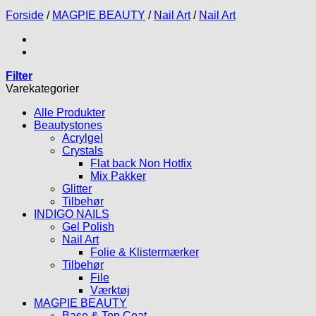
Forside
/
MAGPIE BEAUTY
/
Nail Art
/
Nail Art
Filter
Varekategorier
Alle Produkter
Beautystones
Acrylgel
Crystals
Flat back Non Hotfix
Mix Pakker
Glitter
Tilbehør
INDIGO NAILS
Gel Polish
Nail Art
Folie & Klistermærker
Tilbehør
File
Værktøj
MAGPIE BEAUTY
Base & Top Coat