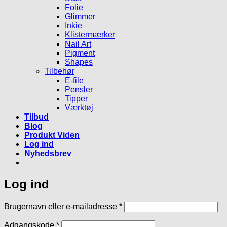
Folie
Glimmer
Inkie
Klistermærker
Nail Art
Pigment
Shapes
Tilbehør
E-file
Pensler
Tipper
Værktøj
Tilbud
Blog
Produkt Viden
Log ind
Nyhedsbrev
Log ind
Påkrævet
Brugernavn eller e-mailadresse
*
Påkrævet
Adgangskode
*