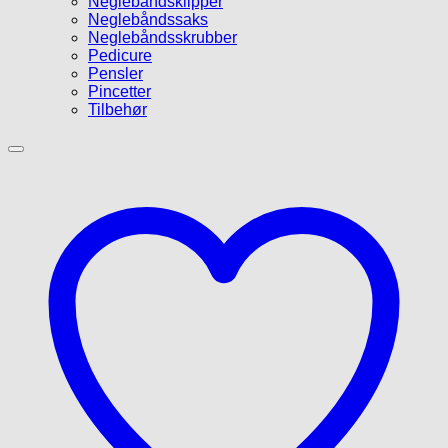
Neglebåndsklipper
Neglebåndssaks
Neglebåndsskrubber
Pedicure
Pensler
Pincetter
Tilbehør