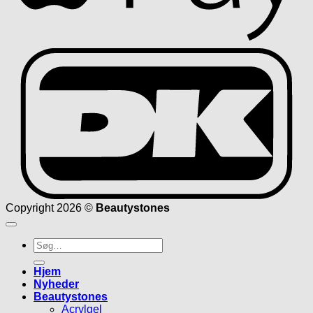
D
Copyright 2026 ©
Beautystones
Søg
efter:
Hjem
Nyheder
Beautystones
Acrylgel