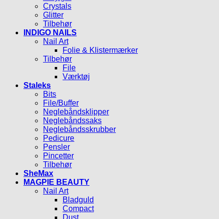
Crystals
Glitter
Tilbehør
INDIGO NAILS
Nail Art
Folie & Klistermærker
Tilbehør
File
Værktøj
Staleks
Bits
File/Buffer
Neglebåndsklipper
Neglebåndssaks
Neglebåndsskrubber
Pedicure
Pensler
Pincetter
Tilbehør
SheMax
MAGPIE BEAUTY
Nail Art
Bladguld
Compact
Dust