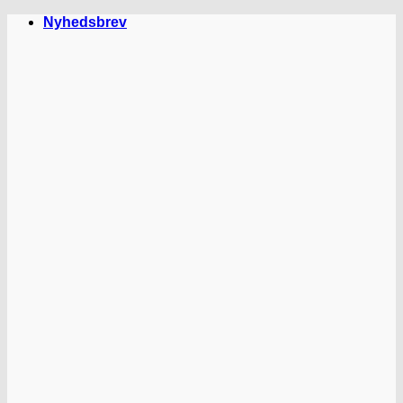
Fortsæt
Nyhedsbrev
til
indhold