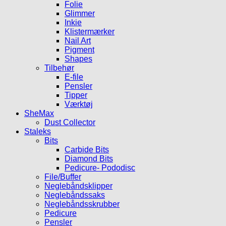
Folie
Glimmer
Inkie
Klistermærker
Nail Art
Pigment
Shapes
Tilbehør
E-file
Pensler
Tipper
Værktøj
SheMax
Dust Collector
Staleks
Bits
Carbide Bits
Diamond Bits
Pedicure- Pododisc
File/Buffer
Neglebåndsklipper
Neglebåndssaks
Neglebåndsskrubber
Pedicure
Pensler