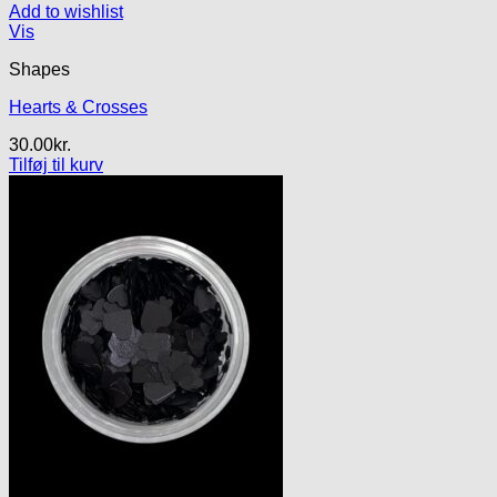
Add to wishlist
Vis
Shapes
Hearts & Crosses
30.00
kr.
Tilføj til kurv