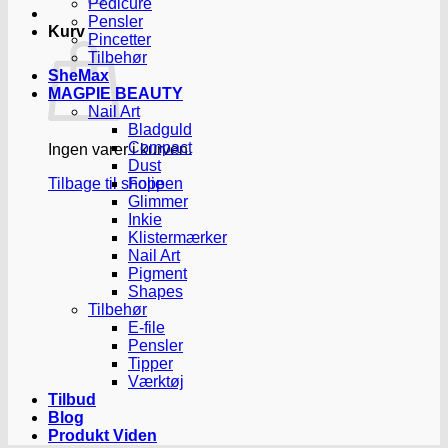
Pedicure
Pensler
Kurv
Pincetter
Tilbehør
SheMax
MAGPIE BEAUTY
Nail Art
Bladguld
Compact
Ingen varer i kurven.
Dust
Tilbage til shoppen
Folie
Glimmer
Inkie
Klistermærker
Nail Art
Pigment
Shapes
Tilbehør
E-file
Pensler
Tipper
Værktøj
Tilbud
Blog
Produkt Viden