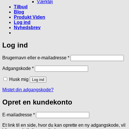
Værktøj
Tilbud
Blog
Produkt Viden
Log ind
Nyhedsbrev
Log ind
Påkrævet
Brugernavn eller e-mailadresse
*
Påkrævet
Adgangskode
*
Husk mig
Log ind
Mistet din adgangskode?
Opret en kundekonto
Påkrævet
E-mailadresse
*
Et link til en side, hvor du kan oprette en ny adgangskode, vil