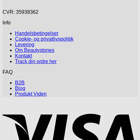
CVR: 35938362
Info
Handelsbetingelser
Cookie- og privatlivspolitik
Levering
Om Beautystones
Kontakt
Track din ordre her
FAQ
B2B
Blog
Produkt Viden
V