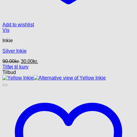
Add to wishlist
Vis
Inkie
Silver Inkie
Den
Den
90.00
kr.
30.00
kr.
oprindelige
aktuelle
Tilføj til kurv
pris
pris
Tilbud
var:
er:
90.00kr..
30.00kr..