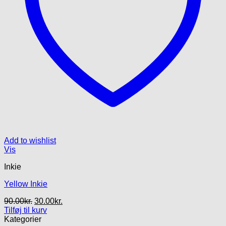
Add to wishlist
Vis
Inkie
Yellow Inkie
Den
Den
90.00
kr.
30.00
kr.
oprindelige
aktuelle
Tilføj til kurv
pris
pris
Kategorier