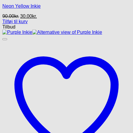
Neon Yellow Inkie
Den
Den
90.00
kr.
30.00
kr.
oprindelige
aktuelle
Tilføj til kurv
pris
pris
Tilbud
var:
er:
90.00kr..
30.00kr..