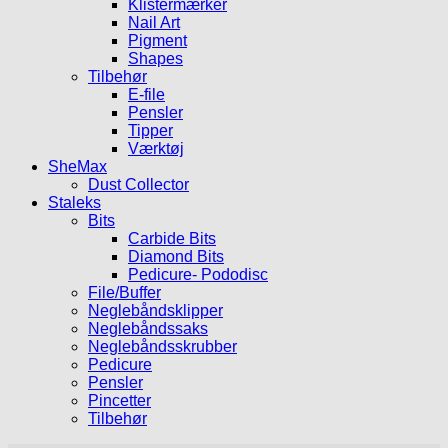
Klistermærker
Nail Art
Pigment
Shapes
Tilbehør
E-file
Pensler
Tipper
Værktøj
SheMax
Dust Collector
Staleks
Bits
Carbide Bits
Diamond Bits
Pedicure- Pododisc
File/Buffer
Neglebåndsklipper
Neglebåndssaks
Neglebåndsskrubber
Pedicure
Pensler
Pincetter
Tilbehør