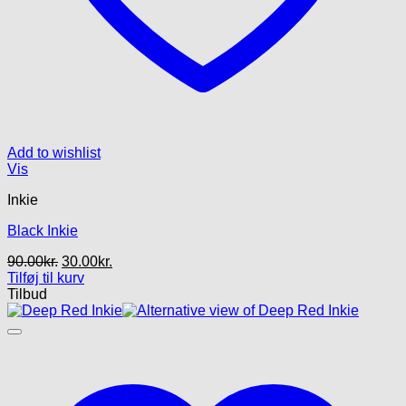
Add to wishlist
Vis
Inkie
Black Inkie
Den
Den
90.00
kr.
30.00
kr.
oprindelige
aktuelle
Tilføj til kurv
pris
pris
Tilbud
var:
er:
90.00kr..
30.00kr..