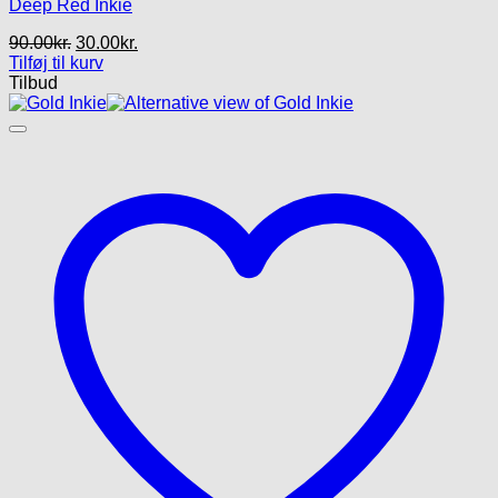
Deep Red Inkie
Den
Den
90.00
kr.
30.00
kr.
oprindelige
aktuelle
Tilføj til kurv
pris
pris
Tilbud
var:
er:
90.00kr..
30.00kr..