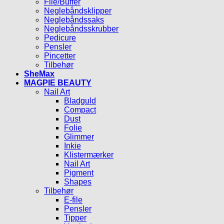
File/Buffer
Neglebåndsklipper
Neglebåndssaks
Neglebåndsskrubber
Pedicure
Pensler
Pincetter
Tilbehør
SheMax
MAGPIE BEAUTY
Nail Art
Bladguld
Compact
Dust
Folie
Glimmer
Inkie
Klistermærker
Nail Art
Pigment
Shapes
Tilbehør
E-file
Pensler
Tipper