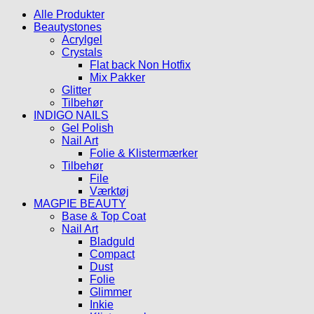
var:
er:
Alle Produkter
90.00kr..
30.00kr..
Beautystones
Acrylgel
Crystals
Flat back Non Hotfix
Mix Pakker
Glitter
Tilbehør
INDIGO NAILS
Gel Polish
Nail Art
Folie & Klistermærker
Tilbehør
File
Værktøj
MAGPIE BEAUTY
Base & Top Coat
Nail Art
Bladguld
Compact
Dust
Folie
Glimmer
Inkie