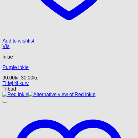
Add to wishlist
Vis
Inkie
Purple Inkie
Den
Den
90.00
kr.
30.00
kr.
oprindelige
aktuelle
Tilføj til kurv
pris
pris
Tilbud
var:
er:
90.00kr..
30.00kr..