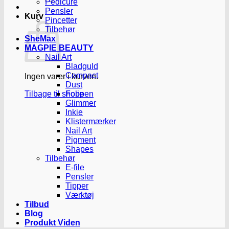
Pedicure
Pensler
Kurv
Pincetter
Tilbehør
SheMax
MAGPIE BEAUTY
Nail Art
Bladguld
Compact
Ingen varer i kurven.
Dust
Tilbage til shoppen
Folie
Glimmer
Inkie
Klistermærker
Nail Art
Pigment
Shapes
Tilbehør
E-file
Pensler
Tipper
Værktøj
Tilbud
Blog
Produkt Viden