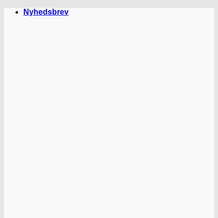
Fortsæt
Nyhedsbrev
til
indhold