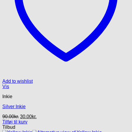
Add to wishlist
Vis
Inkie
Silver Inkie
Den
Den
90.00
kr.
30.00
kr.
oprindelige
aktuelle
Tilføj til kurv
pris
pris
Tilbud