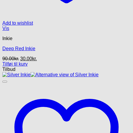
Add to wishlist
Vis
Inkie
Deep Red Inkie
Den
Den
90.00
kr.
30.00
kr.
oprindelige
aktuelle
Tilføj til kurv
pris
pris
Tilbud
var:
er:
90.00kr..
30.00kr..