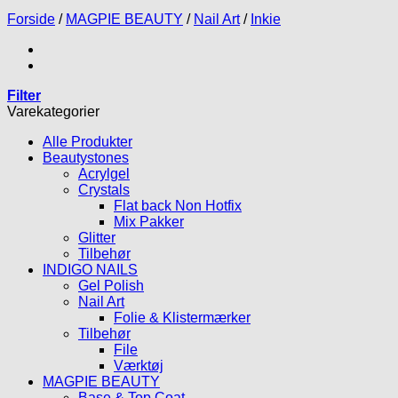
Forside
/
MAGPIE BEAUTY
/
Nail Art
/
Inkie
Filter
Varekategorier
Alle Produkter
Beautystones
Acrylgel
Crystals
Flat back Non Hotfix
Mix Pakker
Glitter
Tilbehør
INDIGO NAILS
Gel Polish
Nail Art
Folie & Klistermærker
Tilbehør
File
Værktøj
MAGPIE BEAUTY
Base & Top Coat