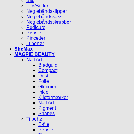
Bits
File/Buffer
Neglebåndsklipper
Neglebåndssaks
Neglebåndsskrubber
Pedicure
Pensler
Pincetter
Tilbehør
SheMax
MAGPIE BEAUTY
Nail Art
Bladguld
Compact
Dust
Folie
Glimmer
Inkie
Klistermærker
Nail Art
Pigment
Shapes
Tilbehør
E-file
Pensler