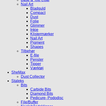
Nail Art
Bladguld
Compact
Dust
Folie
Glimmer
Inkie
Klistermærker
Nail Art
Pigment
Shapes
Tilbehør
E-file
Pensler
Tipper
Værktøj
SheMax
Dust Collector
Staleks
Bits
Carbide Bits
Diamond Bits
Pedicure- Pododisc
File/Buffer