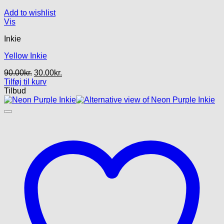
Add to wishlist
Vis
Inkie
Yellow Inkie
Den
Den
90.00
kr.
30.00
kr.
oprindelige
aktuelle
Tilføj til kurv
pris
pris
Tilbud
var:
er:
90.00kr..
30.00kr..