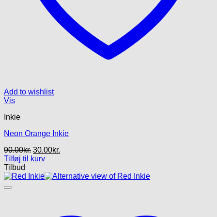
Add to wishlist
Vis
Inkie
Neon Orange Inkie
Den
Den
90.00
kr.
30.00
kr.
oprindelige
aktuelle
Tilføj til kurv
pris
pris
Tilbud
var:
er:
90.00kr..
30.00kr..