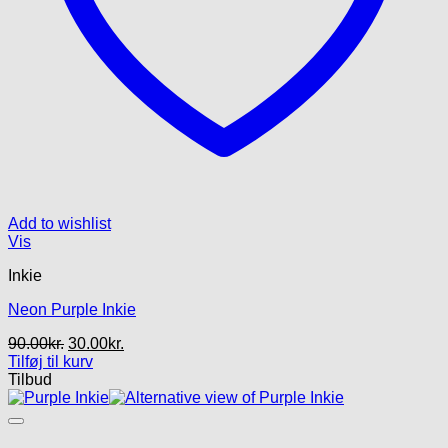
Add to wishlist
Vis
Inkie
Neon Purple Inkie
Den
Den
90.00
kr.
30.00
kr.
oprindelige
aktuelle
Tilføj til kurv
pris
pris
Tilbud
var:
er:
90.00kr..
30.00kr..