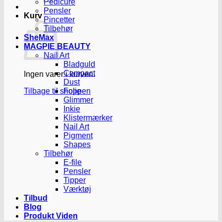
Pedicure
Pensler
Kurv
Pincetter
Tilbehør
SheMax
MAGPIE BEAUTY
Nail Art
Bladguld
Compact
Ingen varer i kurven.
Dust
Tilbage til shoppen
Folie
Glimmer
Inkie
Klistermærker
Nail Art
Pigment
Shapes
Tilbehør
E-file
Pensler
Tipper
Værktøj
Tilbud
Blog
Produkt Viden