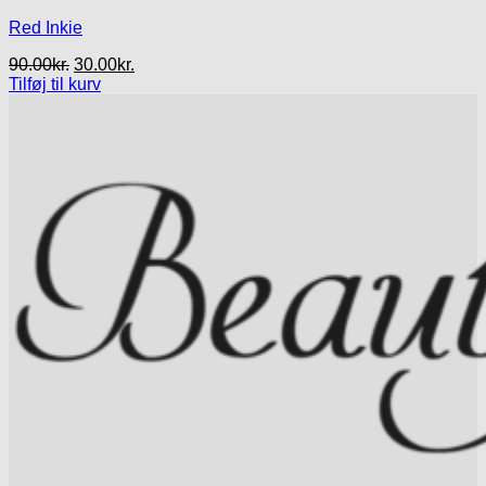
Red Inkie
Den
Den
90.00
kr.
30.00
kr.
oprindelige
aktuelle
Tilføj til kurv
pris
pris
var:
er:
90.00kr..
30.00kr..