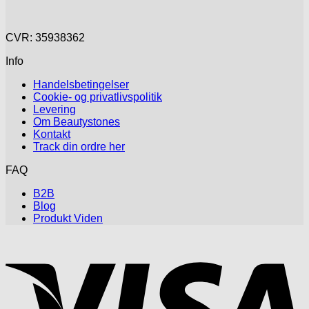
CVR: 35938362
Info
Handelsbetingelser
Cookie- og privatlivspolitik
Levering
Om Beautystones
Kontakt
Track din ordre her
FAQ
B2B
Blog
Produkt Viden
V