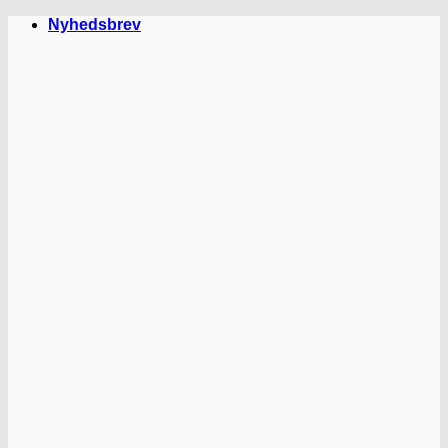
Fortsæt
Nyhedsbrev
til
indhold