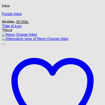
Inkie
Purple Inkie
Den
Den
90.00
kr.
30.00
kr.
oprindelige
aktuelle
Tilføj til kurv
pris
pris
Tilbud
var:
er:
90.00kr..
30.00kr..