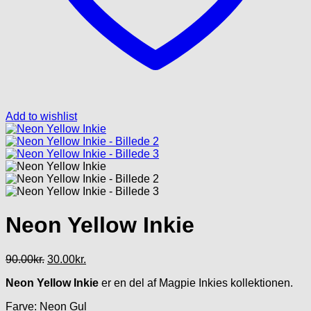
Add to wishlist
Neon Yellow Inkie
Den
Den
90.00
kr.
30.00
kr.
oprindelige
aktuelle
Neon Yellow Inkie
er en del af Magpie Inkies kollektionen.
pris
pris
var:
er:
Farve: Neon Gul
90.00kr..
30.00kr..