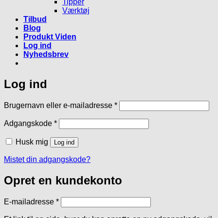
Tipper
Værktøj
Tilbud
Blog
Produkt Viden
Log ind
Nyhedsbrev
Log ind
Påkrævet
Brugernavn eller e-mailadresse
*
Påkrævet
Adgangskode
*
Husk mig
Log ind
Mistet din adgangskode?
Opret en kundekonto
Påkrævet
E-mailadresse
*