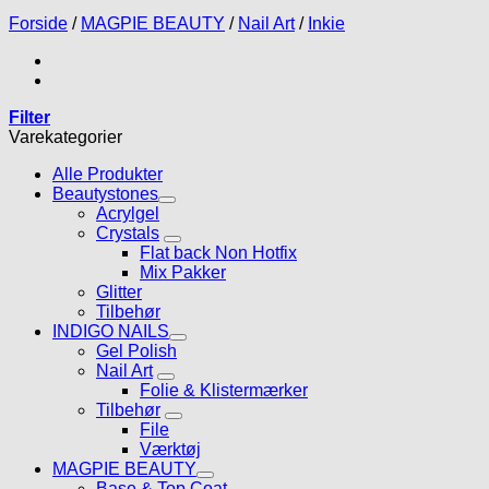
Forside
/
MAGPIE BEAUTY
/
Nail Art
/
Inkie
Filter
Varekategorier
Alle Produkter
Beautystones
Acrylgel
Crystals
Flat back Non Hotfix
Mix Pakker
Glitter
Tilbehør
INDIGO NAILS
Gel Polish
Nail Art
Folie & Klistermærker
Tilbehør
File
Værktøj
MAGPIE BEAUTY
Base & Top Coat