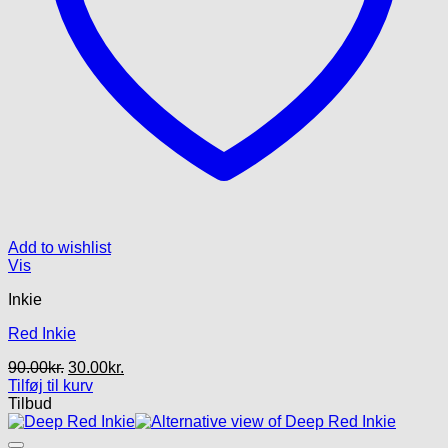
Add to wishlist
Vis
Inkie
Red Inkie
Den
Den
90.00
kr.
30.00
kr.
oprindelige
aktuelle
Tilføj til kurv
pris
pris
Tilbud
var:
er:
90.00kr..
30.00kr..