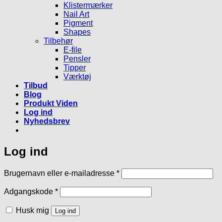
Klistermærker
Nail Art
Pigment
Shapes
Tilbehør
E-file
Pensler
Tipper
Værktøj
Tilbud
Blog
Produkt Viden
Log ind
Nyhedsbrev
Log ind
Påkrævet
Brugernavn eller e-mailadresse
*
Påkrævet
Adgangskode
*
Husk mig
Log ind