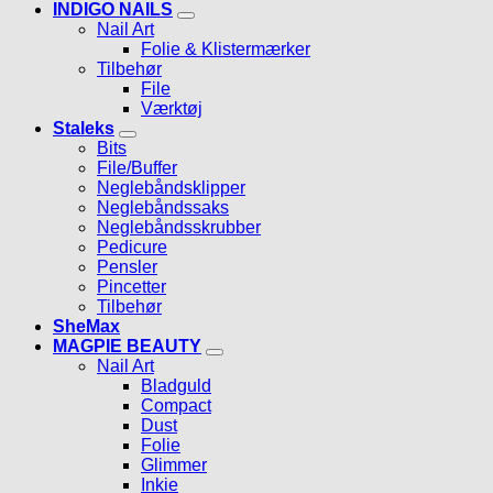
INDIGO NAILS
Nail Art
Folie & Klistermærker
Tilbehør
File
Værktøj
Staleks
Bits
File/Buffer
Neglebåndsklipper
Neglebåndssaks
Neglebåndsskrubber
Pedicure
Pensler
Pincetter
Tilbehør
SheMax
MAGPIE BEAUTY
Nail Art
Bladguld
Compact
Dust
Folie
Glimmer
Inkie