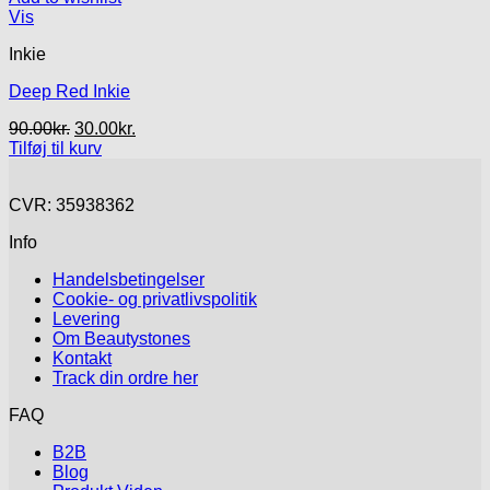
Vis
Inkie
Deep Red Inkie
Den
Den
90.00
kr.
30.00
kr.
oprindelige
aktuelle
Tilføj til kurv
pris
pris
var:
er:
CVR: 35938362
90.00kr..
30.00kr..
Info
Handelsbetingelser
Cookie- og privatlivspolitik
Levering
Om Beautystones
Kontakt
Track din ordre her
FAQ
B2B
Blog