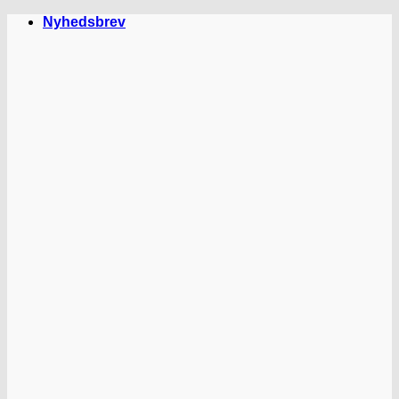
Fortsæt
Nyhedsbrev
til
indhold