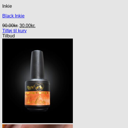
Inkie
Black Inkie
Den
Den
90.00
kr.
30.00
kr.
oprindelige
aktuelle
Tilføj til kurv
pris
pris
Tilbud
var:
er:
90.00kr..
30.00kr..