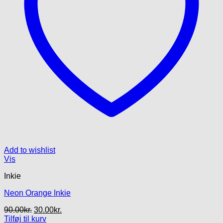
Add to wishlist
Vis
Inkie
Neon Orange Inkie
Den
Den
90.00
kr.
30.00
kr.
oprindelige
aktuelle
Tilføj til kurv