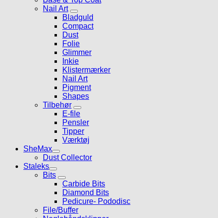
Nail Art
Bladguld
Compact
Dust
Folie
Glimmer
Inkie
Klistermærker
Nail Art
Pigment
Shapes
Tilbehør
E-file
Pensler
Tipper
Værktøj
SheMax
Dust Collector
Staleks
Bits
Carbide Bits
Diamond Bits
Pedicure- Pododisc
File/Buffer