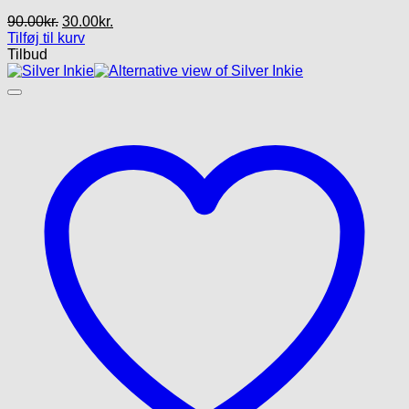
Den
Den
90.00
kr.
30.00
kr.
oprindelige
aktuelle
Tilføj til kurv
pris
pris
Tilbud
var:
er:
90.00kr..
30.00kr..