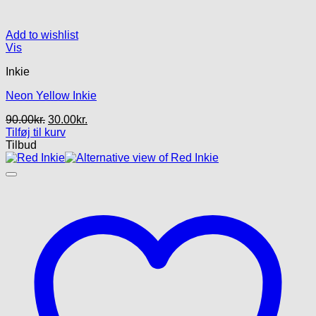
Add to wishlist
Vis
Inkie
Neon Yellow Inkie
Den
Den
90.00
kr.
30.00
kr.
oprindelige
aktuelle
Tilføj til kurv
pris
pris
Tilbud
var:
er:
90.00kr..
30.00kr..