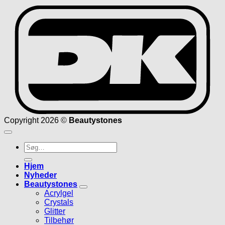
D
Copyright 2026 ©
Beautystones
Søg
efter:
Hjem
Nyheder
Beautystones
Acrylgel
Crystals
Glitter
Tilbehør