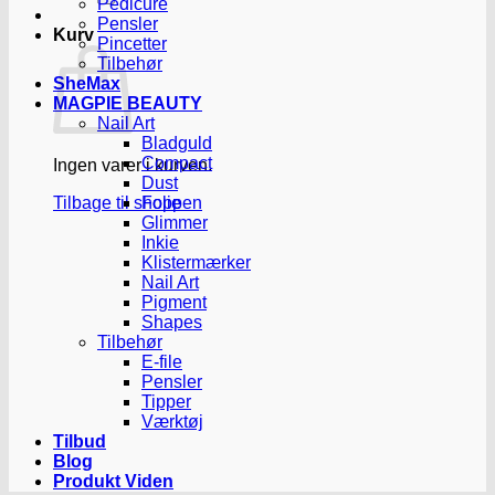
Pedicure
Pensler
Kurv
Pincetter
Tilbehør
SheMax
MAGPIE BEAUTY
Nail Art
Bladguld
Compact
Ingen varer i kurven.
Dust
Tilbage til shoppen
Folie
Glimmer
Inkie
Klistermærker
Nail Art
Pigment
Shapes
Tilbehør
E-file
Pensler
Tipper
Værktøj
Tilbud
Blog
Produkt Viden