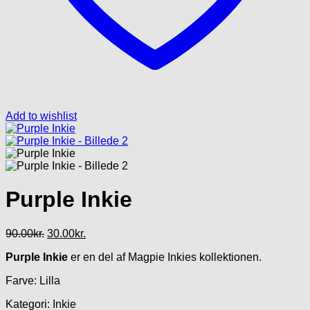
Add to wishlist
Purple Inkie
Den
Den
90.00
kr.
30.00
kr.
oprindelige
aktuelle
Purple Inkie
er en del af Magpie Inkies kollektionen.
pris
pris
var:
er:
Farve: Lilla
90.00kr..
30.00kr..
Kategori: Inkie