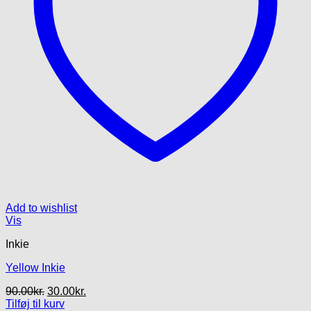
Add to wishlist
Vis
Inkie
Yellow Inkie
Den
Den
90.00
kr.
30.00
kr.
oprindelige
aktuelle
Tilføj til kurv