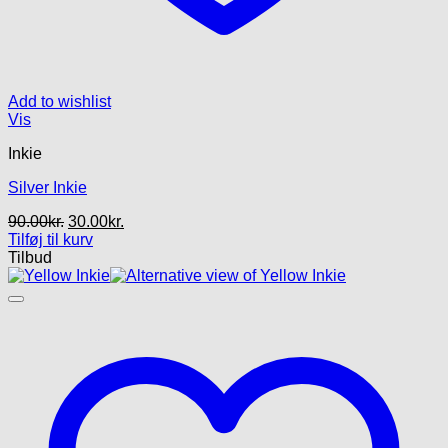
Add to wishlist
Vis
Inkie
Silver Inkie
Den
Den
90.00
kr.
30.00
kr.
oprindelige
aktuelle
Tilføj til kurv
pris
pris
Tilbud
var:
er:
90.00kr..
30.00kr..