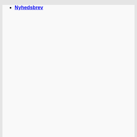
Fortsæt
Nyhedsbrev
til
indhold