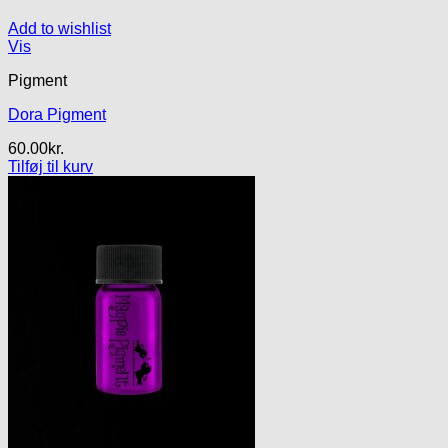
Add to wishlist
Vis
Pigment
Dora Pigment
60.00
kr.
Tilføj til kurv