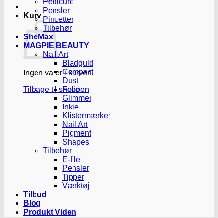
Pedicure
Pensler
Kurv
Pincetter
Tilbehør
SheMax
MAGPIE BEAUTY
Nail Art
Bladguld
Compact
Ingen varer i kurven.
Dust
Tilbage til shoppen
Folie
Glimmer
Inkie
Klistermærker
Nail Art
Pigment
Shapes
Tilbehør
E-file
Pensler
Tipper
Værktøj
Tilbud
Blog
Produkt Viden