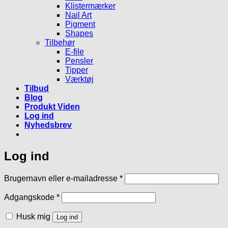
Klistermærker
Nail Art
Pigment
Shapes
Tilbehør
E-file
Pensler
Tipper
Værktøj
Tilbud
Blog
Produkt Viden
Log ind
Nyhedsbrev
Log ind
Påkrævet
Brugernavn eller e-mailadresse
*
Påkrævet
Adgangskode
*
Husk mig
Log ind