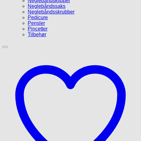
Neglebåndsklipper
Neglebåndssaks
Neglebåndsskrubber
Pedicure
Pensler
Pincetter
Tilbehør