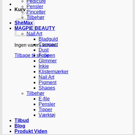
Pedicure
Pensler
Kurv
Pincetter
Tilbehør
SheMax
MAGPIE BEAUTY
Nail Art
Bladguld
Compact
Ingen varer i kurven.
Dust
Tilbage til shoppen
Folie
Glimmer
Inkie
Klistermærker
Nail Art
Pigment
Shapes
Tilbehør
E-file
Pensler
Tipper
Værktøj
Tilbud
Blog
Produkt Viden