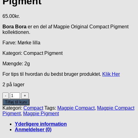
Pigment
65.00
kr.
Bora Bora
er en del af Magpie Original Compact Pigment
kollektionen.
Farve: Mørke lilla
Kategori: Compact Pigment
Mængde: 2g
For tips til hvordan du bedst bruger produktet.
Klik Her
2 på lager
Bora
Bora
Tilføj til kurv
Compact
Kategori:
Compact
Tags:
Magpie Compact
,
Magpie Compact
Pigment
Pigment
,
Magpie Pigment
antal
Yderligere information
Anmeldelser (0)