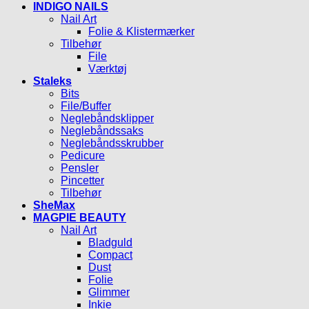
INDIGO NAILS
Nail Art
Folie & Klistermærker
Tilbehør
File
Værktøj
Staleks
Bits
File/Buffer
Neglebåndsklipper
Neglebåndssaks
Neglebåndsskrubber
Pedicure
Pensler
Pincetter
Tilbehør
SheMax
MAGPIE BEAUTY
Nail Art
Bladguld
Compact
Dust
Folie
Glimmer
Inkie