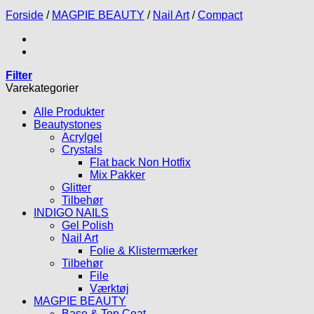
Forside
/
MAGPIE BEAUTY
/
Nail Art
/
Compact
Filter
Varekategorier
Alle Produkter
Beautystones
Acrylgel
Crystals
Flat back Non Hotfix
Mix Pakker
Glitter
Tilbehør
INDIGO NAILS
Gel Polish
Nail Art
Folie & Klistermærker
Tilbehør
File
Værktøj
MAGPIE BEAUTY
Base & Top Coat