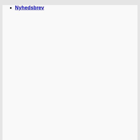
Fortsæt
Nyhedsbrev
til
indhold