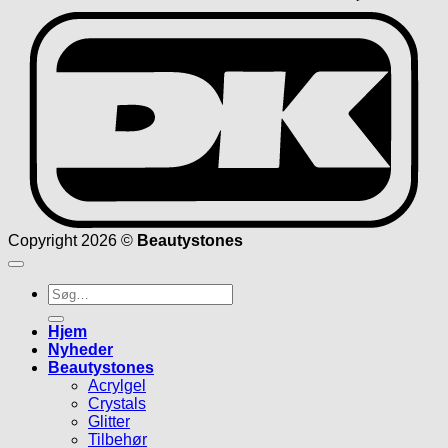
D
Copyright 2026 ©
Beautystones
Søg
efter:
Hjem
Nyheder
Beautystones
Acrylgel
Crystals
Glitter
Tilbehør