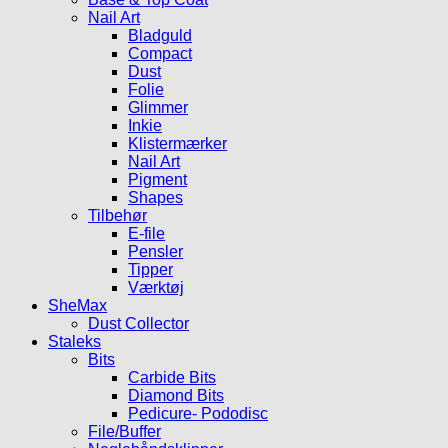
Nail Art
Bladguld
Compact
Dust
Folie
Glimmer
Inkie
Klistermærker
Nail Art
Pigment
Shapes
Tilbehør
E-file
Pensler
Tipper
Værktøj
SheMax
Dust Collector
Staleks
Bits
Carbide Bits
Diamond Bits
Pedicure- Pododisc
File/Buffer