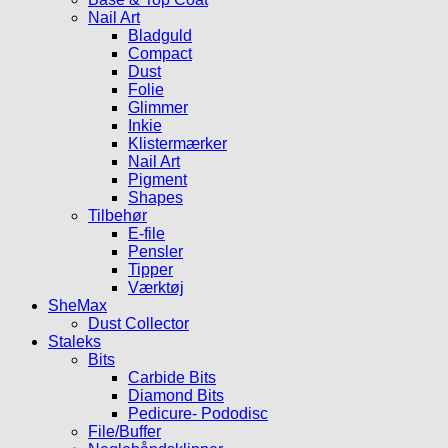
Nail Art
Bladguld
Compact
Dust
Folie
Glimmer
Inkie
Klistermærker
Nail Art
Pigment
Shapes
Tilbehør
E-file
Pensler
Tipper
Værktøj
SheMax
Dust Collector
Staleks
Bits
Carbide Bits
Diamond Bits
Pedicure- Pododisc
File/Buffer