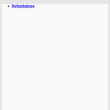
Fortsæt
Nyhedsbrev
til
indhold