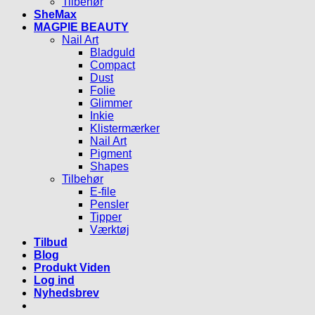
Tilbehør
SheMax
MAGPIE BEAUTY
Nail Art
Bladguld
Compact
Dust
Folie
Glimmer
Inkie
Klistermærker
Nail Art
Pigment
Shapes
Tilbehør
E-file
Pensler
Tipper
Værktøj
Tilbud
Blog
Produkt Viden
Log ind
Nyhedsbrev