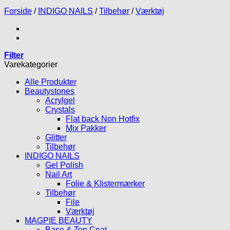
Forside
/
INDIGO NAILS
/
Tilbehør
/
Værktøj
Filter
Varekategorier
Alle Produkter
Beautystones
Acrylgel
Crystals
Flat back Non Hotfix
Mix Pakker
Glitter
Tilbehør
INDIGO NAILS
Gel Polish
Nail Art
Folie & Klistermærker
Tilbehør
File
Værktøj
MAGPIE BEAUTY
Base & Top Coat