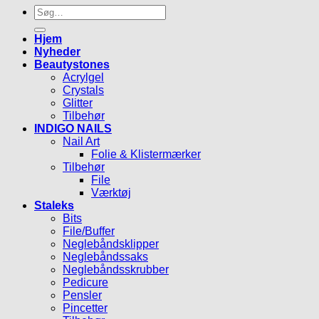
Søg
efter:
Hjem
Nyheder
Beautystones
Acrylgel
Crystals
Glitter
Tilbehør
INDIGO NAILS
Nail Art
Folie & Klistermærker
Tilbehør
File
Værktøj
Staleks
Bits
File/Buffer
Neglebåndsklipper
Neglebåndssaks
Neglebåndsskrubber
Pedicure
Pensler
Pincetter