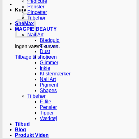
Pedicure
Pensler
Kurv
Pincetter
Tilbehør
SheMax
MAGPIE BEAUTY
Nail Art
Bladguld
Compact
Ingen varer i kurven.
Dust
Tilbage til shoppen
Folie
Glimmer
Inkie
Klistermærker
Nail Art
Pigment
Shapes
Tilbehør
E-file
Pensler
Tipper
Værktøj
Tilbud
Blog
Produkt Viden