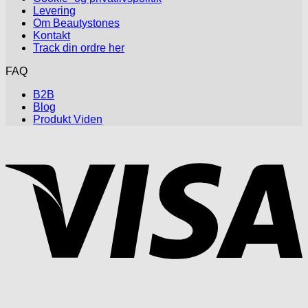
Levering
Om Beautystones
Kontakt
Track din ordre her
FAQ
B2B
Blog
Produkt Viden
V
P