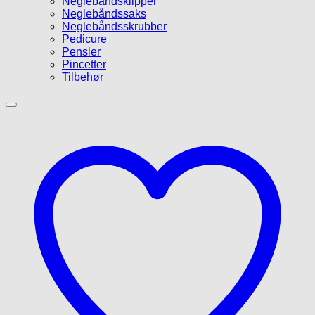
Neglebåndsklipper
Neglebåndssaks
Neglebåndsskrubber
Pedicure
Pensler
Pincetter
Tilbehør